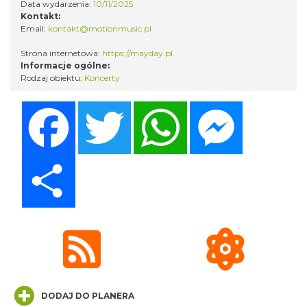
Data wydarzenia:
10/11/2025
0.15 km
2026-08-14
Kontakt:
Email:
kontakt@motionmusic.pl
Strona internetowa:
https://mayday.pl
Informacje ogólne:
Rodzaj obiektu:
Koncerty
Facebook
Twitter
WhatsApp
Messenger
17th WORLD BRIDGE SERIES – Katowice
2026
Share
Katowice
0.15 km
2026-08-20
DODAJ DO PLANERA