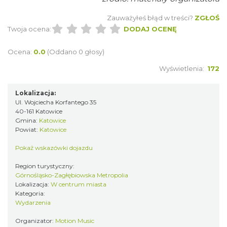
Zauważyłeś błąd w treści?
ZGŁOŚ
Twoja ocena:
DODAJ OCENĘ
Ocena:
0.0
(Oddano 0 głosy)
Wyświetlenia:
172
Lokalizacja:
LORD OF THE DANCE 2026
Ul. Wojciecha Korfantego 35
Katowice
40-161 Katowice
0.09 km
2026-12-11
Gmina:
Katowice
Powiat:
Katowice
Pokaż wskazówki dojazdu
Region turystyczny:
Górnośląsko-Zagłębiowska Metropolia
Lokalizacja:
W centrum miasta
Kategoria:
Wydarzenia
Poland Bachaturo Festiwal
Organizator:
Motion Music
Katowice