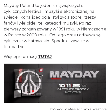
Mayday Poland to jeden z największych,
cyklicznych festiwali muzyki elektronicznej na
świecie. Ikona, ideologia i styl życia sporej rzeszy
fanów i wielbicieli tej kategorii muzyki. Po raz
pierwszy zorganizowany w 1991 roku w Niemczech a
Myslovitz - Sentymentalny powrót do lat
w Polsce w 2000 roku. Od tego czasu odbywa się
2000
cyklicznie w katowickim Spodku - zawsze w
Katowice
0.00 km
2026-11-15
listopadzie.
Więcej informacji
TUTAJ
LORD OF THE DANCE - 30th Anniversary
Tour
Katowice
źródło: materiały organizatora
0.09 km
2026-12-11