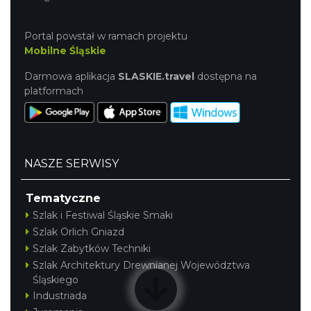
Portal powstał w ramach projektu
Mobilne Śląskie
Darmowa aplikacja
SLASKIE.travel
dostępna na
platformach
Silesia Marathon 2026
Chorzów
3.99 km
2026-10-04
NASZE SERWISY
Tematyczne
Szlak i Festiwal Śląskie Smaki
Szlak Orlich Gniazd
Szlak Zabytków Techniki
Szlak Architektury Drewnianej Województwa
Śląskiego
Fajer Festiwal 2026
Industriada
Chorzów
3.99 km
2026-08-28