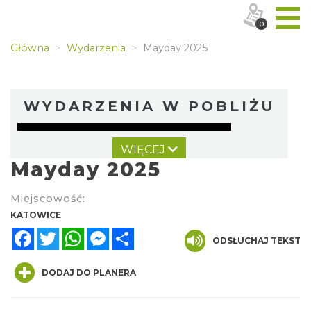
0
Główna
Wydarzenia
Mayday 2025
WYDARZENIA W POBLIŻU
WIĘCEJ
Mayday 2025
Miejscowość:
KATOWICE
Facebook
Twitter
WhatsApp
Messenger
Share
Kult – Pomarańczowa Trasa 2026
ODSŁUCHAJ TEKST
Katowice
0.00 km
2026-11-14
DODAJ DO PLANERA