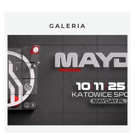
Henryk Miśkiewicz – 75 lat Mistrza i Goście
Katowice
GALERIA
0.31 km
2026-10-18
CO, GDZIE, KIEDY W KATOWICACH 3-
9.08.2026
Katowice
0.79 km
2026-08-03