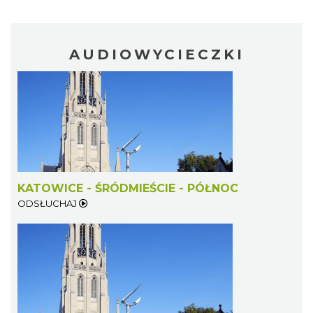
AUDIOWYCIECZKI
CO, GDZIE, KIEDY W KATOWICACH 10-
16.08.2026
Katowice
0.79 km
2026-08-10
KATOWICE - ŚRÓDMIEŚCIE - PÓŁNOC
ODSŁUCHAJ
Muzyka zespołu Metallica symfonicznie
2026
Katowice
1.34 km
2026-11-14