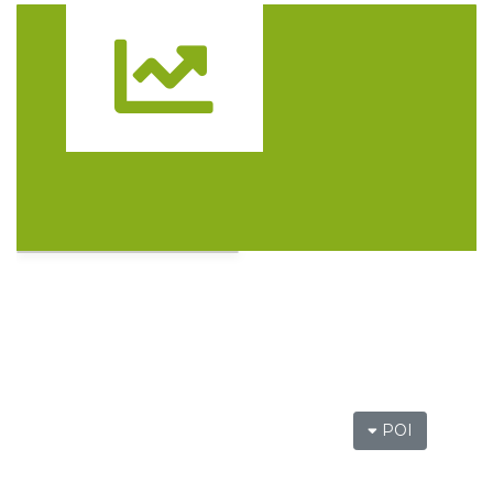
Alicja Majewska & Włodzimierz Korcz &
Warsaw String Quartet - Jubileusz
Katowice
Trasa
0.31 km
2026-09-18
44. Rawa Blues Festival
Katowice
0.31 km
2026-10-03
POI