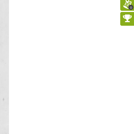
Kult – Pomarańczowa Trasa
2026
0
Katowice
5.32 km
2026-11-14
Myslovitz - Sentymentalny
powrót do lat 2000
Katowice
5.32 km
2026-11-15
Poland Bachaturo Festiwal
Katowice
5.34 km
2026-08-14
17th WORLD BRIDGE SERIES
– Katowice 2026
Katowice
5.34 km
2026-08-20
LORD OF THE DANCE - 30th
Anniversary Tour
Katowice