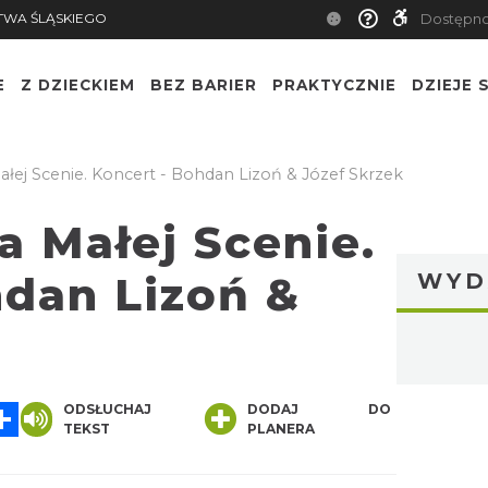
TWA ŚLĄSKIEGO
Dostępn
E
Z DZIECKIEM
BEZ BARIER
PRAKTYCZNIE
DZIEJE S
ałej Scenie. Koncert - Bohdan Lizoń & Józef Skrzek
na Małej Scenie.
hdan Lizoń &
WYD
App
essenger
Share
ODSŁUCHAJ
DODAJ DO
TEKST
PLANERA