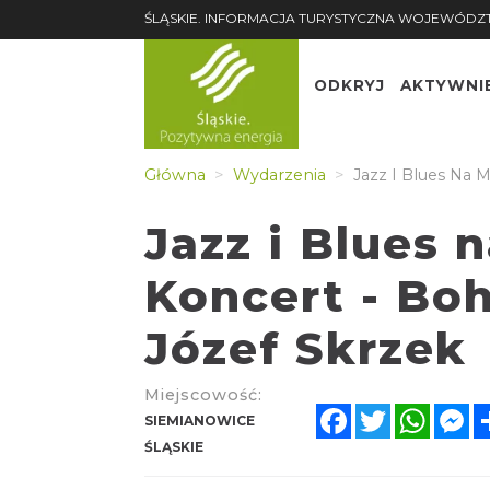
ŚLĄSKIE. INFORMACJA TURYSTYCZNA WOJEWÓDZ
ODKRYJ
AKTYWNI
Główna
Wydarzenia
Jazz I Blues Na M
Jazz i Blues 
Koncert - Bo
Józef Skrzek
Miejscowość:
Facebook
Twitter
Whats
M
SIEMIANOWICE
ŚLĄSKIE