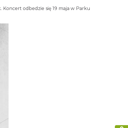
. Koncert odbedzie się 19 maja w Parku
Śląsko Wilijo
Chorzów
3.10 km
2026-12-13
Silesia Memoriał Kamili
Skolimowskiej
Chorzów
3.75 km
2026-08-23
Silesia Marathon 2026
Chorzów
3.75 km
2026-10-04
Fajer Festiwal 2026
Chorzów
3.75 km
2026-08-28