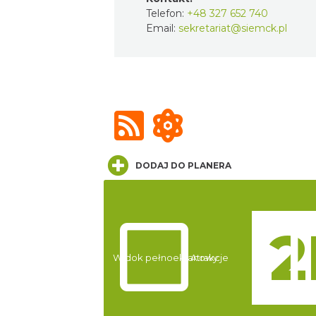
Telefon:
+48 327 652 740
Email:
sekretariat@siemck.pl
DODAJ DO PLANERA
Widok pełnoekranowy:
Atrakcje