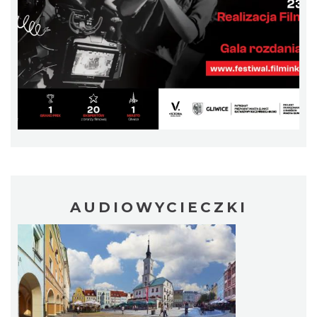
Myslovitz - Sentymentalny powrót do lat
2000
Katowice
22.78 km
2026-11-15
AUDIOWYCIECZKI
LORD OF THE DANCE - 30th Anniversary
Tour
Katowice
22.80 km
2026-12-11