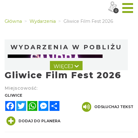
0
Główna
Wydarzenia
Gliwice Film Fest 2026
WYDARZENIA W POBLIŻU
WIĘCEJ
Gliwice Film Fest 2026
Miejscowość:
GLIWICE
Facebook
Twitter
WhatsApp
Messenger
Share
Koncert Sandry w Gliwicach
ODSŁUCHAJ TEKST
Gliwice
1.32 km
2026-10-16
DODAJ DO PLANERA