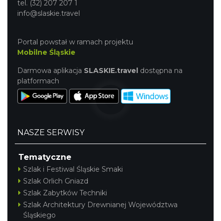
tel. (32) 207 207 1
17th WORLD BRIDGE SERIES – Katowice
info@slaskie.travel
2026
Katowice
22.92 km
2026-08-20
Portal powstał w ramach projektu
Mobilne Śląskie
Darmowa aplikacja
SLASKIE.travel
dostępna na
platformach
Alicja Majewska & Włodzimierz Korcz &
NASZE SERWISY
Warsaw String Quartet - Jubileusz
Katowice
Tematyczne
23.02 km
2026-09-18
Szlak i Festiwal Śląskie Smaki
Szlak Orlich Gniazd
Szlak Zabytków Techniki
Szlak Architektury Drewnianej Województwa
Śląskiego