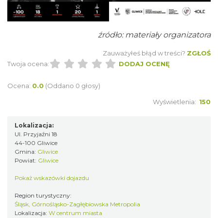
źródło: materiały organizatora
Zauważyłeś błąd w treści?
ZGŁOŚ
Twoja ocena:
DODAJ OCENĘ
Spotkanie miłośników numizmatów
Ocena:
0.0
(Oddano 0 głosy)
Rybnik
Wyświetlenia:
150
21.65 km
2026-08-08
Lokalizacja:
Ul. Przyjaźni 18
44-100 Gliwice
Gmina:
Gliwice
Powiat:
Gliwice
Pokaż wskazówki dojazdu
Coś z niczego - organizery z tektury, z
Region turystyczny:
Śląsk, Górnośląsko-Zagłębiowska Metropolia
makramy...
Lokalizacja:
W centrum miasta