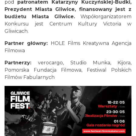
pod
patronatem Katarzyny Kuczyńskiej-Budki,
Prezydent Miasta Gliwice, finansowany jest z
budżetu Miasta Gliwice.
Współorganizatorem
Konkursu jest Centrum Kultury Victoria w
Gliwicach.
Partner główny:
HOLE Films Kreatywna Agencja
O zbożach, chlebie i ziołach
Filmowa
Chorzów
19.32 km
2026-08-23
Partnerzy:
verocargo, Studio Munka, Kijora,
Pomorska Fundacja Filmowa, Festiwal Polskich
Filmów Fabularnych
Śląsko Wilijo
Chorzów
19.32 km
2026-12-13