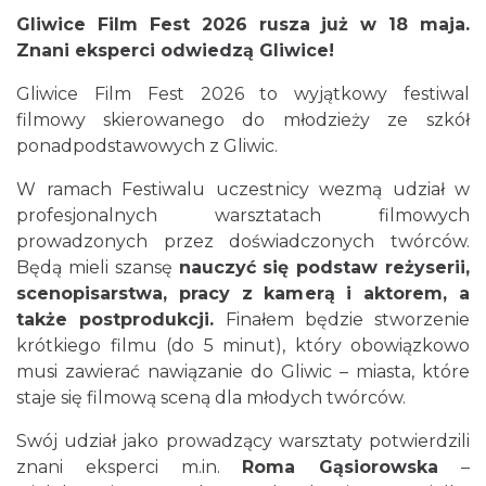
Gliwice Film Fest 2026 rusza już w 18 maja.
Znani eksperci odwiedzą Gliwice!
Gliwice Film Fest 2026 to wyjątkowy festiwal
filmowy skierowanego do młodzieży ze
szkół
Silesia Memoriał Kamili Skolimowskiej
ponadpodstawowych z Gliwic.
Chorzów
19.27 km
2026-08-23
W ramach Festiwalu uczestnicy wezmą udział w
profesjonalnych warsztatach filmowych
prowadzonych przez doświadczonych twórców.
Będą mieli szansę
nauczyć się podstaw reżyserii,
scenopisarstwa, pracy z kamerą i aktorem, a
także postprodukcji.
Finałem będzie stworzenie
krótkiego filmu (do 5 minut), który obowiązkowo
musi zawierać nawiązanie do Gliwic – miasta, które
Silesia Marathon 2026
staje się filmową sceną dla młodych twórców.
Chorzów
19.27 km
2026-10-04
Swój udział jako prowadzący warsztaty potwierdzili
znani eksperci m.in.
Roma Gąsiorowska
–