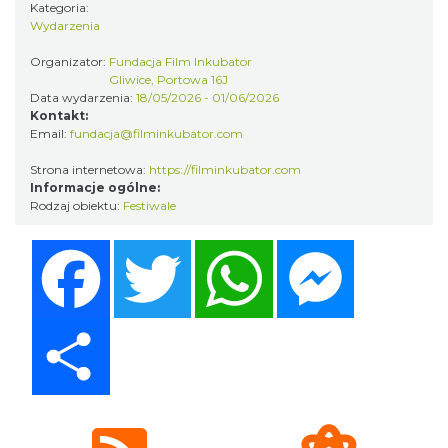
Rybnik
Kategoria:
21.65 km
2026-08-19
Wydarzenia
Organizator:
Fundacja Film Inkubator
Gliwice, Portowa 16J
Data wydarzenia:
18/05/2026 - 01/06/2026
Kontakt:
Email:
fundacja@filminkubator.com
Strona internetowa:
https://filminkubator.com
Informacje ogólne:
Rodzaj obiektu:
Festiwale
Warsztat gry na flecie indiańskim –
pierwsze kroki w świecie melodii
Facebook
Twitter
WhatsApp
Messenger
Rybnik
21.65 km
2026-09-10
Share