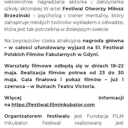
wielokrotnie nagradzana aktorka i założycielka
szkoły aktorskiej W-arte!
Festiwal Otworzy Miłosz
Brzeziński
– psycholog i trener mentalny, który
zainspiruje młodych twórców wykładem o odwadze,
która jest tak potrzebna w dzisiejszym świecie.
Fajer Festiwal 2026
Na zwycięzców czeka atrakcyjna
nagroda główna
Chorzów
– w całości ufundowany wyjazd na 51. Festiwal
19.27 km
2026-08-28
Polskich Filmów Fabularnych w Gdyni.
Warsztaty filmowe odbędą się w dniach 18–22
maja. Realizacja filmów potrwa od 23 do 30
maja. Gala finałowa i pokaz filmów – już 1
czerwca – w Ruinach Teatru Victoria.
Więcej informacji
na
https://festiwal.filminkubator.com
Dzień Kartofla w chorzowskim skansenie
Chorzów
Organizatorem festiwalu
jest Fundacja FILM
19.32 km
2026-09-20
Inkubator. Festiwal realizowany jest