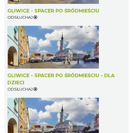
GLIWICE - SPACER PO ŚRÓDMIEŚCIU
ODSŁUCHAJ
LORD OF THE DANCE 2026
Katowice
22.80 km
2026-12-11
GLIWICE - SPACER PO ŚRÓDMIEŚCIU - DLA
DZIECI
ODSŁUCHAJ
Muzyka zespołu Metallica symfonicznie
2026