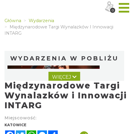
0
Główna
Wydarzenia
Międzynarodowe Targi Wynalazków I Innowacji
INTARG
WYDARZENIA W POBLIŻU
WIĘCEJ
Międzynarodowe Targi
Wynalazków i Innowacji
INTARG
LORD OF THE DANCE - 30th Anniversary
Miejscowość:
Tour
KATOWICE
Katowice
Facebook
Twitter
WhatsApp
Messenger
Share
0.00 km
2026-12-11