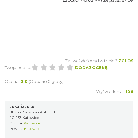
Poland Bachaturo Festiwal
Katowice
0.17 km
2026-08-14
Zauważyłeś błąd w treści?
ZGŁOŚ
Twoja ocena:
DODAJ OCENĘ
17th WORLD BRIDGE SERIES – Katowice
Ocena:
0.0
(Oddano 0 głosy)
2026
Katowice
Wyświetlenia:
106
0.17 km
2026-08-20
Lokalizacja:
Ul. plac Sławika i Antalla 1
40-163 Katowice
Gmina:
Katowice
Powiat:
Katowice