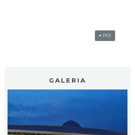
POI
CO, GDZIE, KIEDY W KATOWICACH 10-
16.08.2026
Katowice
0.71 km
2026-08-10
GALERIA
Muzyka zespołu Metallica symfonicznie
2026
Katowice