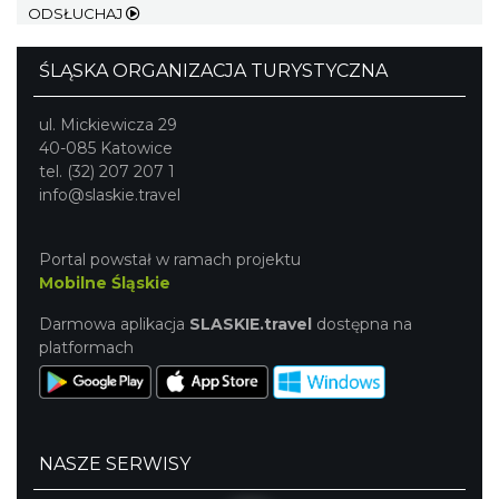
ODSŁUCHAJ
Chorzów
4.05 km
2026-08-28
ŚLĄSKA ORGANIZACJA TURYSTYCZNA
ul. Mickiewicza 29
40-085 Katowice
tel. (32) 207 207 1
info@slaskie.travel
Dzień Kartofla w chorzowskim skansenie
Portal powstał w ramach projektu
Chorzów
Mobilne Śląskie
4.50 km
2026-09-20
Darmowa aplikacja
SLASKIE.travel
dostępna na
platformach
NASZE SERWISY