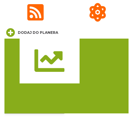
Henryk Miśkiewicz – 75 lat Mistrza i Goście
DODAJ DO PLANERA
Katowice
0.24 km
2026-10-18
Trasa
CO, GDZIE, KIEDY W KATOWICACH 3-
9.08.2026
Katowice
0.71 km
2026-08-03