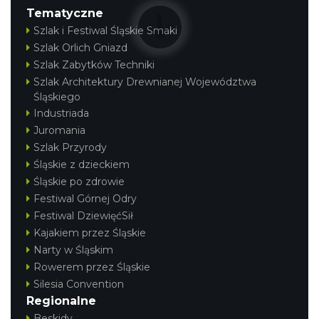
O zbożach, chlebie i ziołach
Tematyczne
Chorzów
Szlak i Festiwal Śląskie Smaki
4.50 km
2026-08-23
Szlak Orlich Gniazd
Szlak Zabytków Techniki
Szlak Architektury Drewnianej Województwa
Śląskiego
Industriada
Juromania
Szlak Przyrody
Śląskie z dzieckiem
Śląsko Wilijo
Śląskie po zdrowie
Chorzów
Festiwal Górnej Odry
4.50 km
2026-12-13
Festiwal DziewięćSił
Kajakiem przez Śląskie
Narty w Śląskim
Rowerem przez Śląskie
Silesia Convention
Regionalne
Beskidy