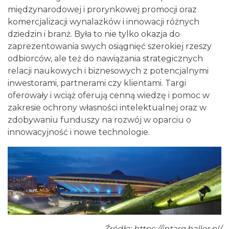
0.09 km
2026-11-14
międzynarodowej i prorynkowej promocji oraz
komercjalizacji wynalazków i innowacji różnych
dziedzin i branż. Była to nie tylko okazja do
zaprezentowania swych osiągnięć szerokiej rzeszy
odbiorców, ale też do nawiązania strategicznych
relacji naukowych i biznesowych z potencjalnymi
inwestorami, partnerami czy klientami. Targi
oferowały i wciąż oferują cenną wiedzę i pomoc w
Myslovitz - Sentymentalny powrót do lat
zakresie ochrony własności intelektualnej oraz w
2000
zdobywaniu funduszy na rozwój w oparciu o
Katowice
innowacyjność i nowe technologie.
0.09 km
2026-11-15
Źródło:
https://intarg.haller.pl/