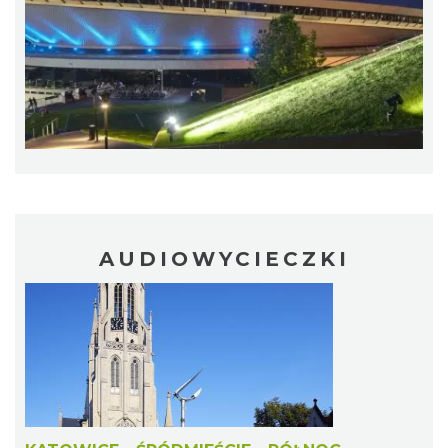
1.24 km
2026-11-14
OFF Festival 2026
Katowice
2.23 km
2026-08-07
AUDIOWYCIECZKI
Silesia Memoriał Kamili Skolimowskiej