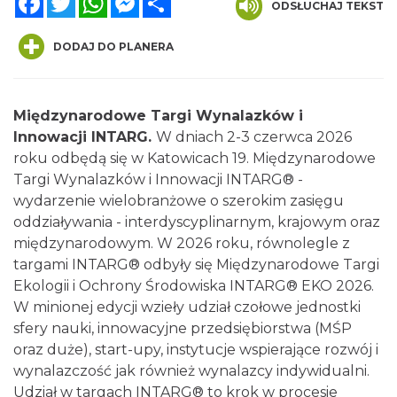
ODSŁUCHAJ TEKST
DODAJ DO PLANERA
Międzynarodowe Targi Wynalazków i
Innowacji
INTARG.
W dniach 2-3 czerwca 2026
roku odbędą się w Katowicach 19. Międzynarodowe
LORD OF THE DANCE 2026
Targi Wynalazków i Innowacji INTARG® -
Katowice
wydarzenie wielobranżowe o szerokim zasięgu
0.00 km
2026-12-11
oddziaływania - interdyscyplinarnym, krajowym oraz
międzynarodowym. W 2026 roku, równolegle z
targami INTARG® odbyły się Międzynarodowe Targi
Ekologii i Ochrony Środowiska INTARG® EKO 2026.
W minionej edycji wzieły udział czołowe jednostki
sfery nauki, innowacyjne przedsiębiorstwa (MŚP
oraz duże), start-upy, instytucje wspierające rozwój i
wynalazczość jak również wynalazcy indywidualni.
Kult – Pomarańczowa Trasa 2026
Udział w targach INTARG® to krok w procesie
Katowice