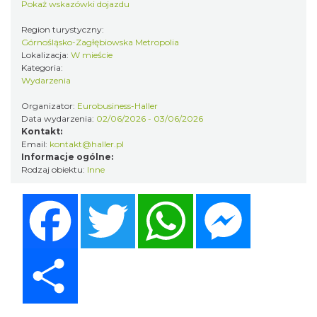
Pokaż wskazówki dojazdu
Region turystyczny:
Alicja Majewska & Włodzimierz Korcz &
Górnośląsko-Zagłębiowska Metropolia
Warsaw String Quartet - Jubileusz
Lokalizacja:
W mieście
Kategoria:
Katowice
Wydarzenia
0.24 km
2026-09-18
Organizator:
Eurobusiness-Haller
Data wydarzenia:
02/06/2026 - 03/06/2026
Kontakt:
Email:
kontakt@haller.pl
Informacje ogólne:
Rodzaj obiektu:
Inne
Facebook
Twitter
WhatsApp
Messenger
44. Rawa Blues Festival
Katowice
0.24 km
2026-10-03
Share