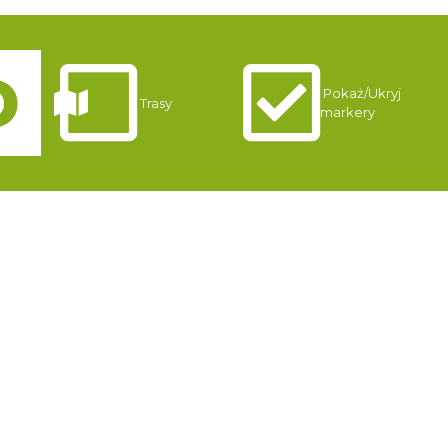
Pokaż/Ukryj
Trasy
markery