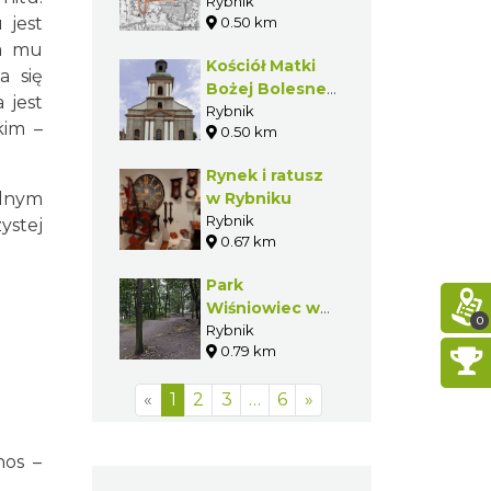
Terenowa w
Rybnik
 jest
0.50 km
Rybniku
ia mu
Kościół Matki
a się
Bożej Bolesnej
 jest
w Rybniku
Rybnik
kim –
0.50 km
Rynek i ratusz
ednym
w Rybniku
Rybnik
ystej
0.67 km
Park
Wiśniowiec w
0
Rybniku
Rybnik
0.79 km
«
1
2
3
…
6
»
nos –