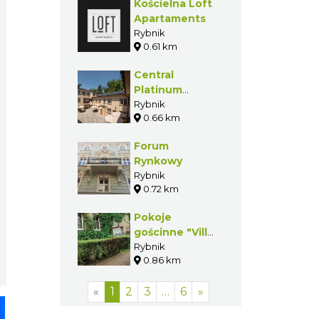
Kościelna Loft
Apartaments
Rybnik
0.61 km
Central
Platinum
Apartments
Rybnik
0.66 km
Forum
Rynkowy
Rybnik
0.72 km
Pokoje
gościnne "Villa
Silesia"
Rybnik
0.86 km
«
1
2
3
…
6
»
pp
senger
Share