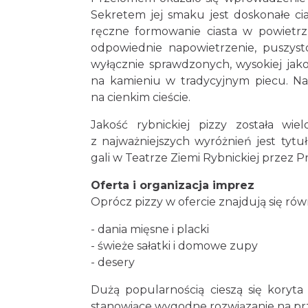
Sekretem jej smaku jest doskonałe cia
ręczne formowanie ciasta w powietr
odpowiednie napowietrzenie, puszyst
wyłącznie sprawdzonych, wysokiej jakoś
na kamieniu w tradycyjnym piecu. Na
na cienkim cieście.
Jakość rybnickiej pizzy została w
z najważniejszych wyróżnień jest tyt
gali w Teatrze Ziemi Rybnickiej przez 
Oferta i organizacja imprez
Oprócz pizzy w ofercie znajdują się rów
- dania mięsne i placki
- świeże sałatki i domowe zupy
- desery
Dużą popularnością cieszą się koryt
stanowiące wygodne rozwiązanie na pr