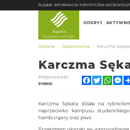
ŚLĄSKIE. INFORMACJA TURYSTYCZNA WOJEWÓDZ
ODKRYJ
AKTYWNI
Główna
Gastronomia
Karczma Sękat
Karczma Sęk
Miejscowość:
Facebook
Twitter
Whats
Me
RYBNIK
Karczma Sękata działa na rybnicki
naprzeciwko kampusu studenckiego,
hamburgery oraz piwo.
Przełomem okazało się wprowadzenie d