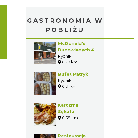
GASTRONOMIA W
POBLIŻU
McDonald's
Budowlanych 4
Rybnik
0.29 km
Bufet Patryk
Rybnik
0.31 km
Karczma
Sękata
0.39 km
Restauracja