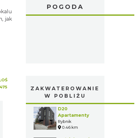
POGODA
okalu
, jak
ŁOŚ
475
ZAKWATEROWANIE
W POBLIŻU
D20
Apartamenty
Rybnik
0.46 km