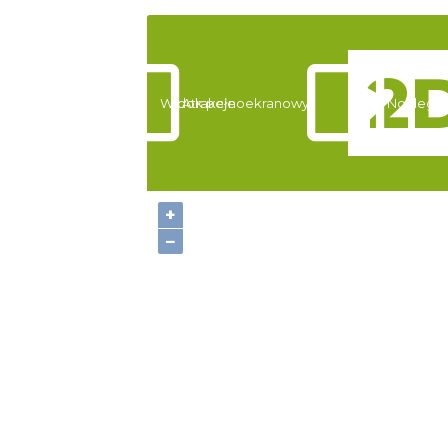
Widok pełnoekranowy:
Atrakcje
Noclegi
+
−