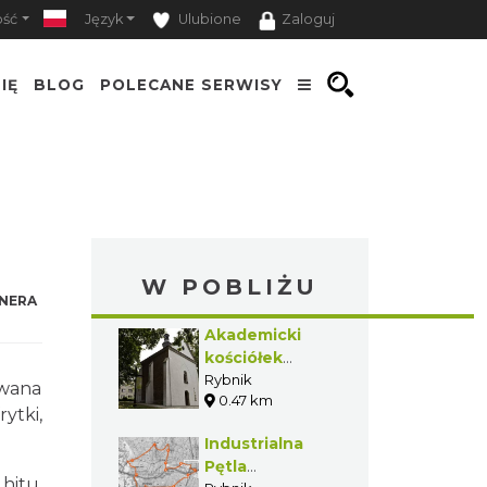
ość
Język
Ulubione
Zaloguj
IĘ
BLOG
POLECANE SERWISY
W POBLIŻU
NERA
Akademicki
kościółek
Wniebowzięcia
Rybnik
owana
0.47 km
Najświętszej
ytki,
Marii Panny w
Industrialna
Rybniku
Pętla
hitu.