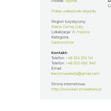
Powiat:
Rybnik
D
C
Pokaż wskazówki dojazdu
Region turystyczny:
Kraina Górnej Odry
Lokalizacja:
W mieście
Kategoria:
Gastronomia
Kontakt:
Telefon:
+48 324 234 141
Telefon:
+48 500 690 940
Email:
karczmasekata@gmail.com
Strona internetowa:
http://www.karczmasekata.pl