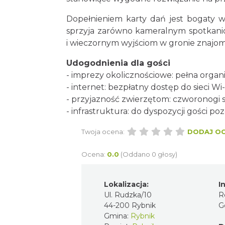
Dopełnieniem karty dań jest bogaty wy
sprzyja zarówno kameralnym spotkani
i wieczornym wyjściom w gronie znajo
Udogodnienia dla gości
- imprezy okolicznościowe: pełna organi
- internet: bezpłatny dostęp do sieci Wi-
- przyjazność zwierzętom: czworonogi s
- infrastruktura: do dyspozycji gości p
Twoja ocena:
DODAJ O
Ocena:
0.0
(Oddano 0 głosy)
Lokalizacja:
I
Ul. Rudzka/10
R
44-200 Rybnik
G
Gmina:
Rybnik