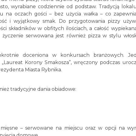
sto, wyrabiane codziennie od podstaw. Tradycją lokalu
zu na oczach gości – bez użycia wałka – co zapewn
ość i wyjątkowy smak. Do przygotowania pizzy używ
ci składników w obfitych ilościach, a całość wypiekana
 życzenie serwowana jest również pizza w stylu włos
ielokrotnie doceniona w konkursach branżowych. J
uł „Laureat Korony Smakosza”, wręczony podczas urocz
Prezydenta Miasta Rybnika.
nież tradycyjne dania obiadowe:
a mięsne – serwowane na miejscu oraz w opcji na wy
zyjęcia domowe.