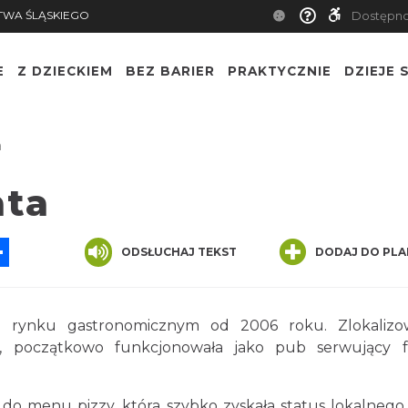
TWA ŚLĄSKIEGO
Dostępn
E
Z DZIECKIEM
BEZ BARIER
PRAKTYCZNIE
DZIEJE S
a
ata
App
ssenger
Share
ODSŁUCHAJ TEKST
DODAJ DO PLA
m rynku gastronomicznym od 2006 roku. Zlokaliz
 początkowo funkcjonowała jako pub serwujący fr
o menu pizzy, która szybko zyskała status lokalnego 