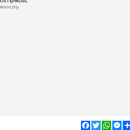
OSTĘPNOŚĆ
ałoroczny
Facebook
Twitter
WhatsA
Mes