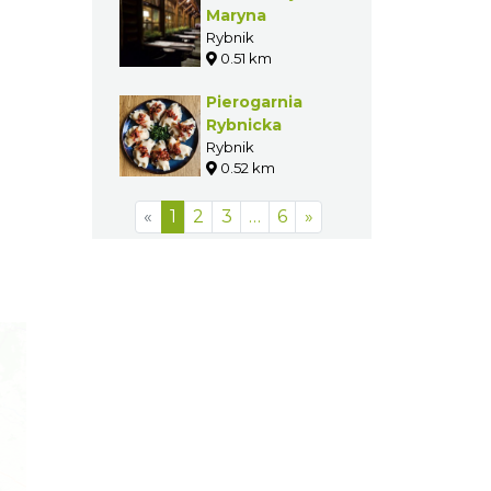
Maryna
Rybnik
0.51 km
Pierogarnia
Rybnicka
Rybnik
0.52 km
«
1
2
3
…
6
»