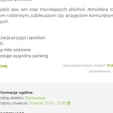
bór piw, win oraz mocniejszych alkoholi. Atmosfera l
om rodzinnym, jubileuszom czy przyjęciom komunijnym
mych.
zacja przyjęć i spotkań
Fi
ą mile widziane
ozostaje wygodny parking
Zauważyłeś błąd w treści?
ZG
CENĘ
Wyświetlenia:
nformacje ogólne:
odzaj obiektu:
Restauracja
odziny otwarcia:
Otwarte 13:00 - 21:00