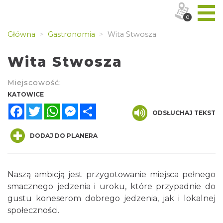
0
Główna
Gastronomia
Wita Stwosza
Wita Stwosza
Miejscowość:
KATOWICE
Facebook
Twitter
WhatsApp
Messenger
Share
ODSŁUCHAJ TEKST
DODAJ DO PLANERA
Naszą ambicją jest przygotowanie miejsca pełnego
smacznego jedzenia i uroku, które przypadnie do
gustu koneserom dobrego jedzenia, jak i lokalnej
społeczności.