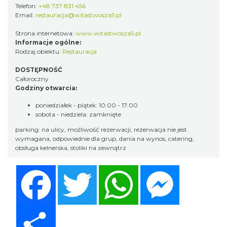
Telefon:
+48 737 831 456
Email:
restauracja@witastwosza5.pl
Strona internetowa:
www.witastwosza5.pl
Informacje ogólne:
Rodzaj obiektu:
Restauracja
DOSTĘPNOŚĆ
Całoroczny
Godziny otwarcia:
poniedziałek - piątek: 10:00 - 17:00
sobota - niedziela: zamknięte
parking: na ulicy, możliwość rezerwacji, rezerwacja nie jest
wymagana, odpowiednie dla grup, dania na wynos, catering,
obsługa kelnerska, stoliki na zewnątrz
Facebook
Twitter
WhatsApp
Messenger
Share