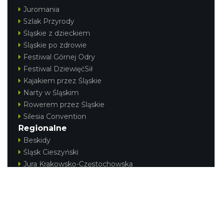
Juromania
Szlak Przyrody
Śląskie z dzieckiem
Śląskie po zdrowie
Festiwal Górnej Odry
Festiwal DziewięćSił
Kajakiem przez Śląskie
Narty w Śląskim
Rowerem przez Śląskie
Silesia Convention
Regionalne
Beskidy
Śląsk Cieszyński
Jura Krakowsko-Częstochowska
Kraina Górnej Odry
Górnośląsko-Zagłębiowska Metropolia
KONTAKT
|
PUNKTY IT
|
POLITYKA