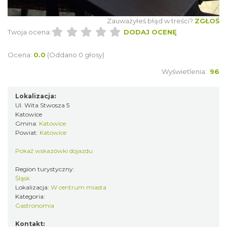
Zauważyłeś błąd w treści?
ZGŁOŚ
Twoja ocena:
DODAJ OCENĘ
Ocena:
0.0
(Oddano 0 głosy)
Wyświetlenia:
96
Lokalizacja:
Ul. Wita Stwosza 5
Katowice
Gmina:
Katowice
Powiat:
Katowice
Pokaż wskazówki dojazdu
Region turystyczny:
Śląsk
Lokalizacja:
W centrum miasta
Kategoria:
Gastronomia
Kontakt: