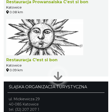
Restauracja Prowansalska C’est si bon
Katowice
0.08 km
Restauracja C'est si bon
Katowice
0.09 km
ŚLĄSKA ORGANIZACJA TURYSTYCZNA
ul. Mickiewicza 29
40-085 Katowice
tel. (32) 207 207 1