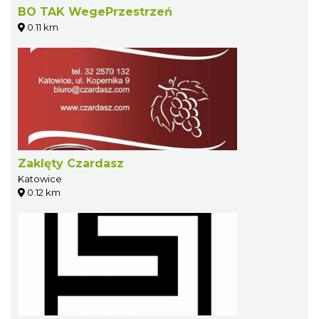
BO TAK WegePrzestrzeń
0.11 km
Zaklęty Czardasz
Katowice
0.12 km