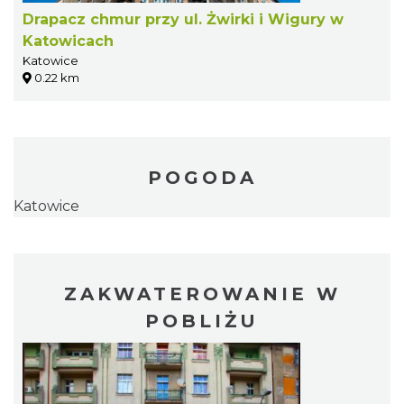
Drapacz chmur przy ul. Żwirki i Wigury w
Katowicach
Katowice
0.22 km
POGODA
Katowice
ZAKWATEROWANIE W
POBLIŻU