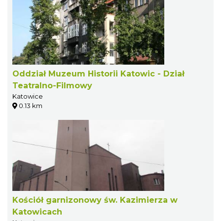
Oddział Muzeum Historii Katowic - Dział
Teatralno-Filmowy
Katowice
0.13 km
Kościół garnizonowy św. Kazimierza w
Katowicach