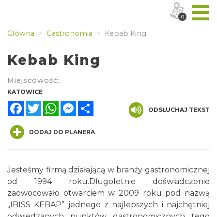
0
Główna
Gastronomia
Kebab King
Kebab King
Miejscowość:
KATOWICE
Facebook
Twitter
WhatsApp
Messenger
Share
ODSŁUCHAJ TEKST
DODAJ DO PLANERA
Jesteśmy firmą działającą w branży gastronomicznej
od 1994 roku.Długoletnie doświadczenie
zaowocowało otwarciem w 2009 roku pod nazwą
„IBISS KEBAP” jednego z najlepszych i najchętniej
odwiedzanych punktów gastronomicznych tego