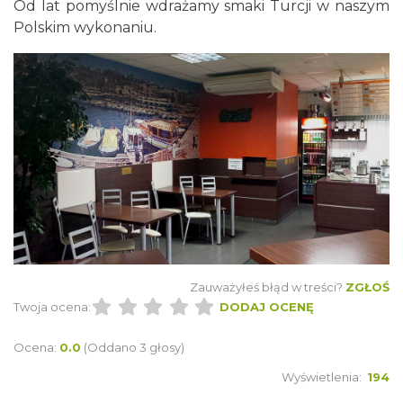
Od lat pomyślnie wdrażamy smaki Turcji w naszym
Polskim wykonaniu.
Zauważyłeś błąd w treści?
ZGŁOŚ
Twoja ocena:
DODAJ OCENĘ
Ocena:
0.0
(Oddano 3 głosy)
Wyświetlenia:
194