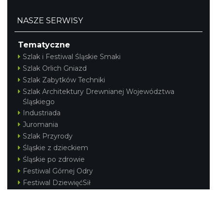
NASZE SERWISY
Tematyczne
Szlak i Festiwal Śląskie Smaki
Szlak Orlich Gniazd
Szlak Zabytków Techniki
Szlak Architektury Drewnianej Województwa
Śląskiego
Industriada
Juromania
Szlak Przyrody
Śląskie z dzieckiem
Śląskie po zdrowie
Festiwal Górnej Odry
Festiwal DziewięćSił
Kajakiem przez Śląskie
Narty w Śląskim