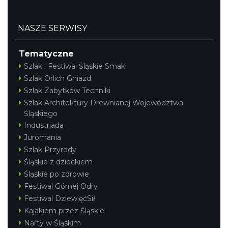
NASZE SERWISY
Tematyczne
Szlak i Festiwal Śląskie Smaki
Szlak Orlich Gniazd
Szlak Zabytków Techniki
Szlak Architektury Drewnianej Województwa
Śląskiego
Industriada
Juromania
Szlak Przyrody
Śląskie z dzieckiem
Śląskie po zdrowie
Festiwal Górnej Odry
Festiwal DziewięćSił
Kajakiem przez Śląskie
Narty w Śląskim