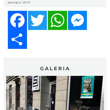
zewnątrz, Wi-Fi
Facebook
Twitter
WhatsApp
Messenger
Share
GALERIA