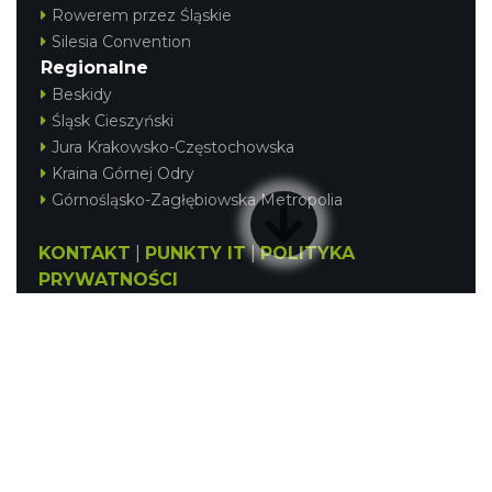
Rowerem przez Śląskie
Silesia Convention
Regionalne
Beskidy
Śląsk Cieszyński
Jura Krakowsko-Częstochowska
Kraina Górnej Odry
Górnośląsko-Zagłębiowska Metropolia
KONTAKT
|
PUNKTY IT
|
POLITYKA
PRYWATNOŚCI