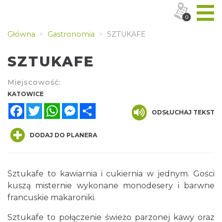
0
Główna
Gastronomia
SZTUKAFE
SZTUKAFE
Miejscowość:
KATOWICE
Facebook
Twitter
WhatsApp
Messenger
Share
ODSŁUCHAJ TEKST
DODAJ DO PLANERA
Sztukafe to kawiarnia i cukiernia w jednym. Gości
kuszą misternie wykonane monodesery i barwne
francuskie makaroniki.
Sztukafe to połączenie świeżo parzonej kawy oraz