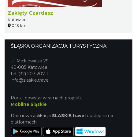
Zaklęty Czardasz
Katowice
0.13 km
ŚLĄSKA ORGANIZACJA TURYSTYCZNA
ul. Mickiewicza 29
40-085 Katowice
tel. (32) 207 207 1
info@slaskie.travel
Portal powstał w ramach projektu
Mobilne Śląskie
Darmowa aplikacja
SLASKIE.travel
dostępna na
platformach