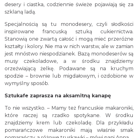
desery i ciastka, codziennie świeże pojawiają się za
szklaną ladą.
Specjalnością są tu monodesery, czyli słodkości
inspirowane francuską sztuką cukiernictwa.
Stanowią one zwartą całość i mogą mieć przeróżne
kształty i kolory. Nie ma w nich warstw, ale w zamian
jest mnóstwo niespodzianek. Bazą monodeserów są
musy czekoladowe, a w środku znajdziemy
orzeźwiającą żelkę. Podawane są na kruchym
spodzie – brownie lub migdałowym, i ozdobione w
wymyślny sposób.
Sztukafe zaprasza na aksamitną kanapę
To nie wszystko. – Mamy też francuskie makaroniki,
które raczej są rzadko spotykane. W środku
znajdziemy krem lub czekoladę. Dla przykładu
pomarańczowe makaroniki mają właśnie smak
pomarańczy, a różowe truskawki – mówi pani Anna.