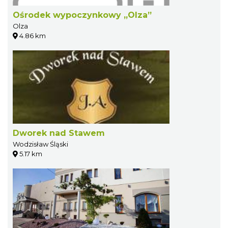
Ośrodek wypoczynkowy „Olza”
Olza
4.86 km
Dworek nad Stawem
Wodzisław Śląski
5.17 km