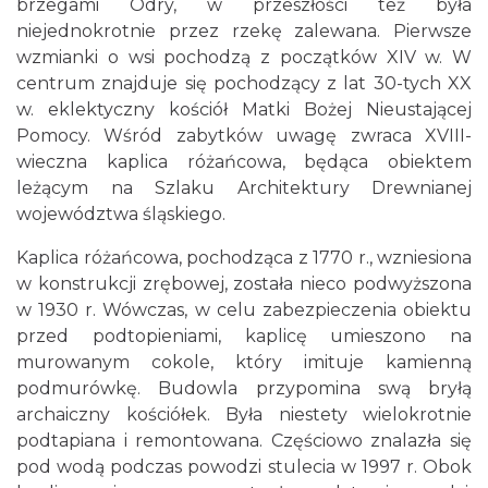
brzegami Odry, w przeszłości też była
niejednokrotnie przez rzekę zalewana. Pierwsze
wzmianki o wsi pochodzą z początków XIV w. W
centrum znajduje się pochodzący z lat 30-tych XX
w. eklektyczny kościół Matki Bożej Nieustającej
Pomocy. Wśród zabytków uwagę zwraca XVIII-
wieczna kaplica różańcowa, będąca obiektem
leżącym na Szlaku Architektury Drewnianej
województwa śląskiego.
Kaplica różańcowa, pochodząca z 1770 r., wzniesiona
w konstrukcji zrębowej, została nieco podwyższona
w 1930 r. Wówczas, w celu zabezpieczenia obiektu
przed podtopieniami, kaplicę umieszono na
murowanym cokole, który imituje kamienną
podmurówkę. Budowla przypomina swą bryłą
archaiczny kościółek. Była niestety wielokrotnie
podtapiana i remontowana. Częściowo znalazła się
pod wodą podczas powodzi stulecia w 1997 r. Obok