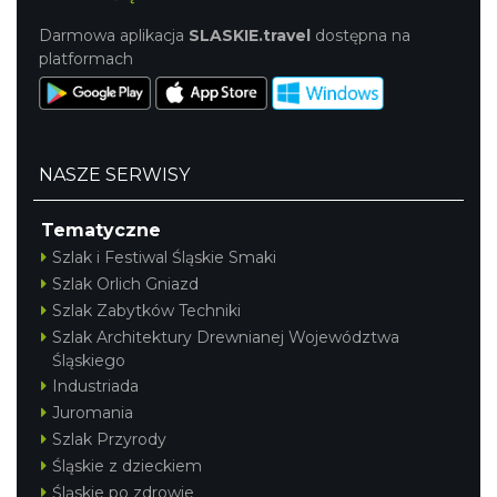
Darmowa aplikacja
SLASKIE.travel
dostępna na
platformach
NASZE SERWISY
Tematyczne
Szlak i Festiwal Śląskie Smaki
Szlak Orlich Gniazd
Szlak Zabytków Techniki
Szlak Architektury Drewnianej Województwa
Śląskiego
Industriada
Juromania
Szlak Przyrody
Śląskie z dzieckiem
Śląskie po zdrowie