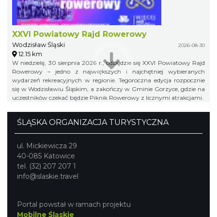
XXVI Powiatowy Rajd Rowerowy
Wodzisław Śląski
2026-08-30
12.15 km
W niedzielę, 30 sierpnia 2026 r., odbędzie się XXVI Powiatowy Rajd
Rowerowy – jedno z największych i najchętniej wybieranych
wydarzeń rekreacyjnych w regionie. Tegoroczna edycja rozpocznie
się w Wodzisławiu Śląskim, a zakończy w Gminie Gorzyce, gdzie na
uczestników czekać będzie Piknik Rowerowy z licznymi atrakcjami.
ŚLĄSKA ORGANIZACJA TURYSTYCZNA
ul. Mickiewicza 29
40-085 Katowice
tel. (32) 207 207 1
info@slaskie.travel
Portal powstał w ramach projektu
Mobilne Śląskie