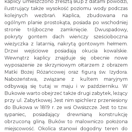
kaplicy umieszczono zresztą słup z datami powodzi,
ilustrujący także wysokość poziomu wody podczas
kolejnych wezbrań. Kaplica, zbudowana na
ogólnym planie prostokąta, posiada po wschodniej
stronie trójboczne zamknięcie. Dwuspadowy,
pokryty gontem dach wieńczy sześcioboczna
wieżyczka z latarnią, nakrytą gontowym hełmem.
Drzwi wejściowe posiadają okucia kowalskie.
Wewnątrz kaplicy znajduje się obecnie nowe
wyposażenie ze skrzyniowym ołtarzem z obrazem
Matki Bożej Różańcowej oraz figurą św. Izydora.
Nabożeństwa, związane z kultem maryjnym
odbywają się tutaj w maju i w październiku. W
Bukowie warto obejrzeć także drugi zabytek, leżący
przy ul. Zabytkowej. Jest nim spichlerz przeniesiony
do Bukowa w 1819 r. ze wsi Owsiszcze. Jest to tzw.
sypaniec, posiadający drewnianą konstrukcję
obrzuconą gliną. Buków to malowniczo położona
miejscowość. Okolica stanowi dogodny teren do