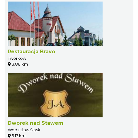
Restauracja Bravo
Tworków
3.88 km
Dworek nad Stawem
Wodzisław Śląski
5.17 km