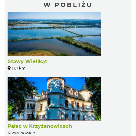
W POBLIŻU
Stawy Wielikąt
1.67 km
Pałac w Krzyżanowicach
Krzyżanowice