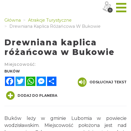
0
Główna
Atrakcje Turystyczne
Drewniana Kaplica Różańcowa W Bukowie
Drewniana kaplica
różańcowa w Bukowie
Miejscowość:
BUKÓW
Facebook
Twitter
WhatsApp
Messenger
Share
ODSŁUCHAJ TEKST
DODAJ DO PLANERA
Buków leży w gminie Lubomia w powiecie
wodzisławskim. Miejscowość położona jest nad