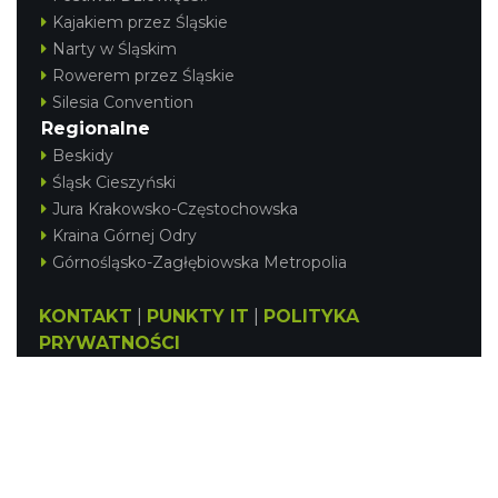
Kajakiem przez Śląskie
Narty w Śląskim
Rowerem przez Śląskie
Silesia Convention
Regionalne
Beskidy
Śląsk Cieszyński
Jura Krakowsko-Częstochowska
Kraina Górnej Odry
Górnośląsko-Zagłębiowska Metropolia
KONTAKT
|
PUNKTY IT
|
POLITYKA
PRYWATNOŚCI