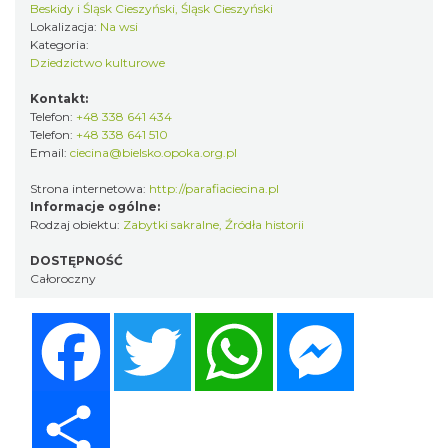
Beskidy i Śląsk Cieszyński, Śląsk Cieszyński
Lokalizacja:
Na wsi
Kategoria:
Dziedzictwo kulturowe
Kontakt:
Telefon:
+48 338 641 434
Telefon:
+48 338 641 510
Email:
ciecina@bielsko.opoka.org.pl
Strona internetowa:
http://parafiaciecina.pl
Informacje ogólne:
Rodzaj obiektu:
Zabytki sakralne
,
Źródła historii
DOSTĘPNOŚĆ
Całoroczny
Facebook
Twitter
WhatsApp
Messenger
Share