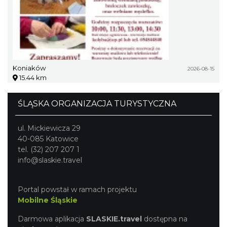
Koniaków
2026-08-15
15.44 km
ŚLĄSKA ORGANIZACJA TURYSTYCZNA
ul. Mickiewicza 29
40-085 Katowice
tel. (32) 207 207 1
info@slaskie.travel
Portal powstał w ramach projektu
Mobilne Śląskie
Darmowa aplikacja
SLASKIE.travel
dostępna na