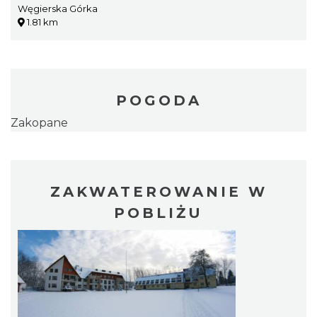
Węgierska Górka
1.81 km
POGODA
Zakopane
ZAKWATEROWANIE W
POBLIŻU