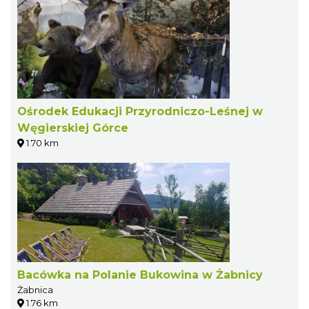
Ośrodek Edukacji Przyrodniczo-Leśnej w
Węgierskiej Górce
1.70 km
Bacówka na Polanie Bukowina w Żabnicy
Żabnica
1.76 km