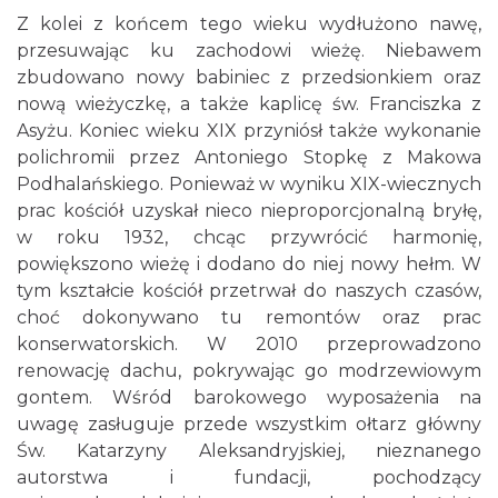
Z kolei z końcem tego wieku wydłużono nawę,
przesuwając ku zachodowi wieżę. Niebawem
zbudowano nowy babiniec z przedsionkiem oraz
nową wieżyczkę, a także kaplicę św. Franciszka z
Asyżu. Koniec wieku XIX przyniósł także wykonanie
polichromii przez Antoniego Stopkę z Makowa
Podhalańskiego. Ponieważ w wyniku XIX-wiecznych
prac kościół uzyskał nieco nieproporcjonalną bryłę,
w roku 1932, chcąc przywrócić harmonię,
powiększono wieżę i dodano do niej nowy hełm. W
tym kształcie kościół przetrwał do naszych czasów,
choć dokonywano tu remontów oraz prac
konserwatorskich. W 2010 przeprowadzono
renowację dachu, pokrywając go modrzewiowym
gontem. Wśród barokowego wyposażenia na
uwagę zasługuje przede wszystkim ołtarz główny
Św. Katarzyny Aleksandryjskiej, nieznanego
autorstwa i fundacji, pochodzący