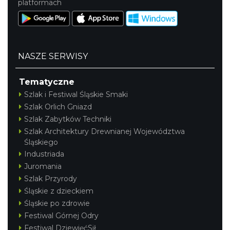
platformach
NASZE SERWISY
Tematyczne
Szlak i Festiwal Śląskie Smaki
Szlak Orlich Gniazd
Szlak Zabytków Techniki
Szlak Architektury Drewnianej Województwa
Śląskiego
Industriada
Juromania
Szlak Przyrody
Śląskie z dzieckiem
Śląskie po zdrowie
Festiwal Górnej Odry
Festiwal DziewięćSił