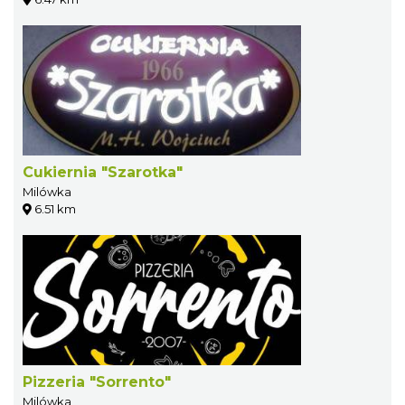
Cukiernia "Szarotka"
Milówka
6.51 km
Pizzeria "Sorrento"
Milówka