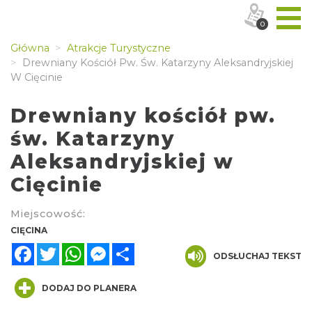
0
Główna
Atrakcje Turystyczne
Drewniany Kościół Pw. Św. Katarzyny Aleksandryjskiej
W Cięcinie
Drewniany kościół pw.
św. Katarzyny
Aleksandryjskiej w
Cięcinie
Miejscowość:
CIĘCINA
Facebook
Twitter
WhatsApp
Messenger
Share
ODSŁUCHAJ TEKST
DODAJ DO PLANERA