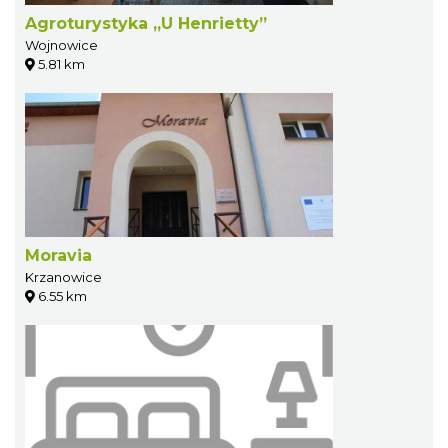
Agroturystyka „U Henrietty”
Wojnowice
5.81 km
Moravia
Krzanowice
6.55 km