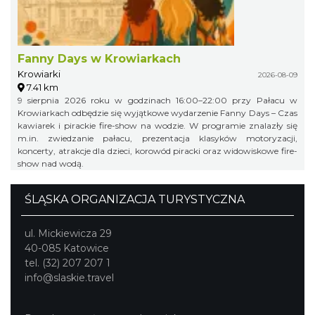
Fanny Days w Krowiarkach
Krowiarki
2026-08-09
7.41 km
9 sierpnia 2026 roku w godzinach 16:00–22:00 przy Pałacu w
Krowiarkach odbędzie się wyjątkowe wydarzenie Fanny Days – Czas
kawiarek i pirackie fire-show na wodzie. W programie znalazły się
m.in. zwiedzanie pałacu, prezentacja klasyków motoryzacji,
koncerty, atrakcje dla dzieci, korowód piracki oraz widowiskowe fire-
show nad wodą.
ŚLĄSKA ORGANIZACJA TURYSTYCZNA
ul. Mickiewicza 29
40-085 Katowice
tel. (32) 207 207 1
info@slaskie.travel