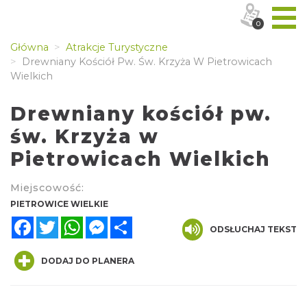
0
Główna
Atrakcje Turystyczne
Drewniany Kościół Pw. Św. Krzyża W Pietrowicach
Wielkich
Drewniany kościół pw.
św. Krzyża w
Pietrowicach Wielkich
Miejscowość:
PIETROWICE WIELKIE
Facebook
Twitter
WhatsApp
Messenger
Share
ODSŁUCHAJ TEKST
DODAJ DO PLANERA