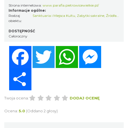
Strona internetowa:
www.parafia.pietrowicewielkie.pl/
Informacje ogólne:
Rodzaj
Sanktuaria i Miejsca Kultu
,
Zabytki sakralne
,
Źródła historii
obiektu:
DOSTĘPNOŚĆ
Całoroczny
Facebook
Twitter
WhatsApp
Messenger
Share
Twoja ocena:
DODAJ OCENĘ
Ocena:
5.0
(Oddano 2 głosy)