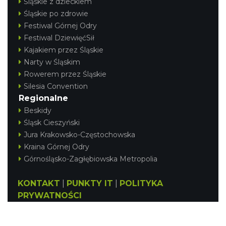
Śląskie z dzieckiem
Śląskie po zdrowie
Festiwal Górnej Odry
Festiwal DziewięćSił
Kajakiem przez Śląskie
Narty w Śląskim
Rowerem przez Śląskie
Silesia Convention
Regionalne
Beskidy
Śląsk Cieszyński
Jura Krakowsko-Częstochowska
Kraina Górnej Odry
Górnośląsko-Zagłębiowska Metropolia
KONTAKT
|
PUNKTY IT
|
POLITYKA
PRYWATNOŚCI