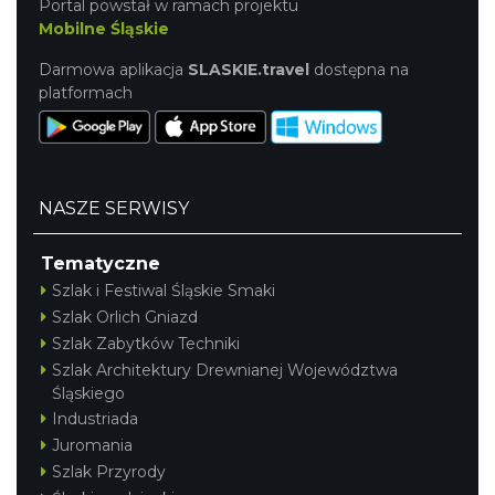
Portal powstał w ramach projektu
Mobilne Śląskie
Darmowa aplikacja
SLASKIE.travel
dostępna na
platformach
NASZE SERWISY
Tematyczne
Szlak i Festiwal Śląskie Smaki
Szlak Orlich Gniazd
Szlak Zabytków Techniki
Szlak Architektury Drewnianej Województwa
Śląskiego
Industriada
Juromania
Szlak Przyrody