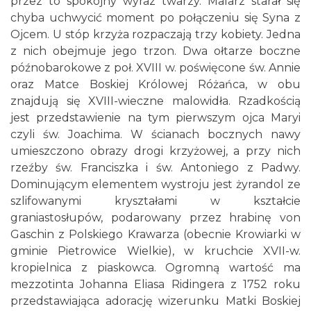
przez to spokojny wyraz twarzy. Malarz starał się
chyba uchwycić moment po połączeniu się Syna z
Ojcem. U stóp krzyża rozpaczają trzy kobiety. Jedna
z nich obejmuje jego trzon. Dwa ołtarze boczne
późnobarokowe z poł. XVIII w. poświęcone św. Annie
oraz Matce Boskiej Królowej Różańca, w obu
znajdują się XVIII-wieczne malowidła. Rzadkością
jest przedstawienie na tym pierwszym ojca Maryi
czyli św. Joachima. W ścianach bocznych nawy
umieszczono obrazy drogi krzyżowej, a przy nich
rzeźby św. Franciszka i św. Antoniego z Padwy.
Dominującym elementem wystroju jest żyrandol ze
szlifowanymi kryształami w kształcie
graniastosłupów, podarowany przez hrabinę von
Gaschin z Polskiego Krawarza (obecnie Krowiarki w
gminie Pietrowice Wielkie), w kruchcie XVII-w.
kropielnica z piaskowca. Ogromną wartość ma
mezzotinta Johanna Eliasa Ridingera z 1752 roku
przedstawiająca adorację wizerunku Matki Boskiej