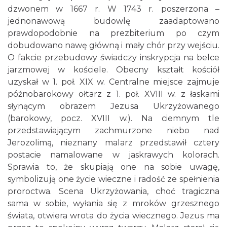
dzwonem w 1667 r. W 1743 r. poszerzona –
jednonawową budowlę zaadaptowano
prawdopodobnie na prezbiterium po czym
dobudowano nawę główną i mały chór przy wejściu.
O fakcie przebudowy świadczy inskrypcja na belce
jarzmowej w kościele. Obecny kształt kościół
uzyskał w 1. poł. XIX w. Centralne miejsce zajmuje
późnobarokowy ołtarz z 1. poł. XVIII w. z łaskami
słynącym obrazem Jezusa Ukrzyżowanego
(barokowy, pocz. XVIII w.). Na ciemnym tle
przedstawiającym zachmurzone niebo nad
Jerozolimą, nieznany malarz przedstawił cztery
postacie namalowane w jaskrawych kolorach.
Sprawia to, że skupiają one na sobie uwagę,
symbolizują one życie wieczne i radość ze spełnienia
proroctwa. Scena Ukrzyżowania, choć tragiczna
sama w sobie, wyłania się z mroków grzesznego
świata, otwiera wrota do życia wiecznego. Jezus ma