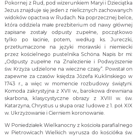
Pokornej z Rud, pod wizerunkiem Maryi i Dzieciątka
Jezus znajduje się jeden z nielicznych zachowanych
widoków opactwa w Rudach. Na poprzecznej belce,
która oddziela małe prezbiterium od nawy głównej
zapisane zostały odpusty zupełne, początkowo
tylko po łacinie, potem, według ks. Jureczki,
przetłumaczone na języki morawski i niemiecki
przez kościelnego pustelnika Schöna. Napis br mi:
„Odpusty zupełne na Znalezienie i Podwyższenie
św. Krzyża udzielone na wieczne czasy”. Powstał on
zapewne za czasów księdza Józefa Kuklinskiego w
1743 r., a więc w momencie rozbudowy świątyni.
Komoda zakrystyjna z XVII w., barokowa drewniana
skarbona, klasycystyczne obrazy z XVIII w. św.
Katarzyna, Chrystus u słupa oraz ludowe z 1. poł. XIX
w. Ukrzyżowanie i Cierniem koronowanie.
W Poniedziałek Wielkanocny z kościoła parafialnego
w Pietrowicach Wielkich wyrusza do kościółka św.