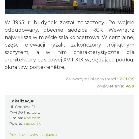
W 1945 r. budynek został zniszczony. Po wojnie
odbudowany, obecnie siedziba RCK. Wewnątrz
największa w mieście sala koncertowa. W centralnej
części elewacji ryzalit zakończony trójkątnym
szczytem, a w nim charakterystyczne dla
architektury pałacowej XVII-XIX w., sięgające podłogi
okna tzw. porte-fenêtre.
Zauważyłeś błąd w treści?
ZGŁOŚ
Wyświetlenia:
459
Lokalizacja:
Ul. Chopina 21
47-400 Racibórz
Gmina:
Racibórz
Powiat:
raciborski
Pokaż wskazówki dojazdu