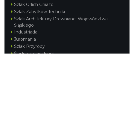
Szlak Orlich Gniazd
Szlak Zabytków Techniki
Szlak Architektury Drewnianej Województwa
Śląskiego
Industriada
Juromania
Szlak Przyrody
Śląskie z dzieckiem
Śląskie po zdrowie
Festiwal Górnej Odry
Festiwal DziewięćSił
Kajakiem przez Śląskie
Narty w Śląskim
Rowerem przez Śląskie
Silesia Convention
Regionalne
Beskidy
Śląsk Cieszyński
Jura Krakowsko-Częstochowska