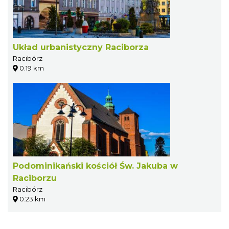
Układ urbanistyczny Raciborza
Racibórz
0.19 km
Podominikański kościół Św. Jakuba w
Raciborzu
Racibórz
0.23 km