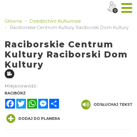
0
Główna
Dziedzictwo Kulturowe
Raciborskie Centrum Kultury Raciborski Dom Kultury
Raciborskie Centrum
Kultury Raciborski Dom
Kultury
Miejscowość:
RACIBÓRZ
Facebook
Twitter
WhatsApp
Messenger
Share
ODSŁUCHAJ TEKST
DODAJ DO PLANERA