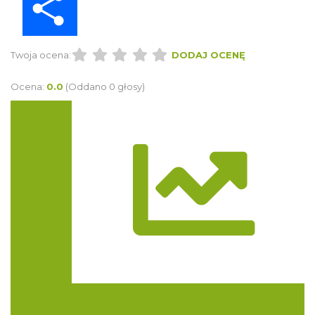
Twoja ocena:
DODAJ OCENĘ
Ocena:
0.0
(Oddano 0 głosy)
Trasa