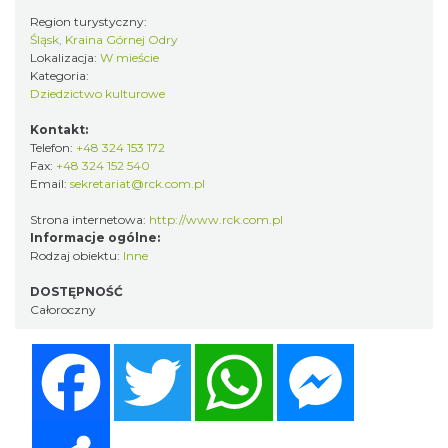
Region turystyczny:
Śląsk, Kraina Górnej Odry
Lokalizacja:
W mieście
Kategoria:
Dziedzictwo kulturowe
Kontakt:
Telefon:
+48 324 153 172
Fax:
+48 324 152 540
Email:
sekretariat@rck.com.pl
Strona internetowa:
http://www.rck.com.pl
Informacje ogólne:
Rodzaj obiektu:
Inne
DOSTĘPNOŚĆ
Całoroczny
Facebook
Twitter
WhatsApp
Messenger
Share