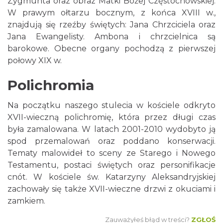
Zygmunta oraz obraz Matki Bożej Częstochowskiej.
W prawym ołtarzu bocznym, z końca XVIII w.,
znajdują się rzeźby świętych: Jana Chrzciciela oraz
Jana Ewangelisty. Ambona i chrzcielnica są
barokowe. Obecne organy pochodzą z pierwszej
połowy XIX w.
Polichromia
Na początku naszego stulecia w kościele odkryto
XVII-wieczną polichromię, która przez długi czas
była zamalowana. W latach 2001-2010 wydobyto ją
spod przemalowań oraz poddano konserwacji.
Tematy malowideł to sceny ze Starego i Nowego
Testamentu, postaci świętych oraz personifikacje
cnót. W kościele św. Katarzyny Aleksandryjskiej
zachowały się także XVII-wieczne drzwi z okuciami i
zamkiem.
Zauważyłeś błąd w treści?
ZGŁOŚ