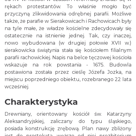
rękach protestantów. To właśnie mogło być
przyczyną zlikwidowania odrębnej parafii. Możliwe
także, że parafie w Sierakowicach i Rachowicach były
na tyle małe, że władze kościelne zdecydowały się
ostatecznie na istnienie jednej. Tak, czy inaczej,
nowo wybudowana (w drugiej połowie XVII w.)
sierakowicka świątynia stała się kościołem filialnym
parafii rachowickiej. Napis na belce tęczowej kościoła
wskazuje na rok powstania - 1675. Budowla
postawiona została przez cieślę Józefa Jozka, na
miejscu poprzedniego obiektu, rozebranego 22 lata
wcześniej.
Charakterystyka
Drewniany, orientowany kościół św. Katarzyny
Aleksandryjskiej, zaliczany do typu śląskiego,
posiada konstrukcję zrębową. Plan nawy zbliżony
jest do prostokąta, węższe od niej prezbiterium