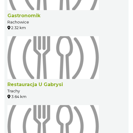
Gastronomik
Rachowice
2.32 km
Restauracja U Gabrysi
Trachy
3.64 km