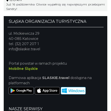
Już 16 października Gliwice wypełnią się największymi przebojami
Sandry!
ŚLĄSKA ORGANIZACJA TURYSTYCZNA
ul. Mickiewicza 29
40-085 Katowice
tel. (32) 207 207 1
info@slaskie.travel
Portal powstał w ramach projektu
Mobilne Śląskie
Darmowa aplikacja
SLASKIE.travel
dostępna na
platformach
NASZE SERWISY