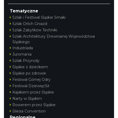
Tematyczne
Szlak i Festiwal Śląskie Smaki
Szlak Orlich Gniazd
Szlak Zabytków Techniki
Szlak Architektury Drewnianej Województwa
Śląskiego
Industriada
Juromania
Szlak Przyrody
Śląskie z dzieckiem
Śląskie po zdrowie
Festiwal Górnej Odry
Festiwal DziewięćSił
Kajakiem przez Śląskie
Narty w Śląskim
Rowerem przez Śląskie
Silesia Convention
Regionalne