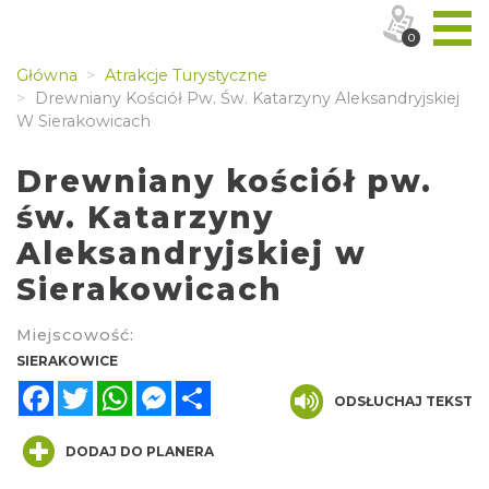
0
Główna
Atrakcje Turystyczne
Drewniany Kościół Pw. Św. Katarzyny Aleksandryjskiej
W Sierakowicach
Drewniany kościół pw.
św. Katarzyny
Aleksandryjskiej w
Sierakowicach
Miejscowość:
SIERAKOWICE
Facebook
Twitter
WhatsApp
Messenger
Share
ODSŁUCHAJ TEKST
DODAJ DO PLANERA