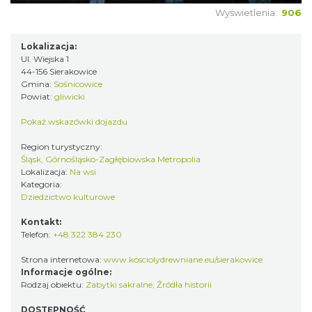
Wyświetlenia:
906
Lokalizacja:
Ul. Wiejska 1
44-156 Sierakowice
Gmina:
Sośnicowice
Powiat:
gliwicki
Pokaż wskazówki dojazdu
Region turystyczny:
Śląsk, Górnośląsko-Zagłębiowska Metropolia
Lokalizacja:
Na wsi
Kategoria:
Dziedzictwo kulturowe
Kontakt:
Telefon:
+48 322 384 230
Strona internetowa:
www.kosciolydrewniane.eu/sierakowice
Informacje ogólne:
Rodzaj obiektu:
Zabytki sakralne
,
Źródła historii
DOSTĘPNOŚĆ