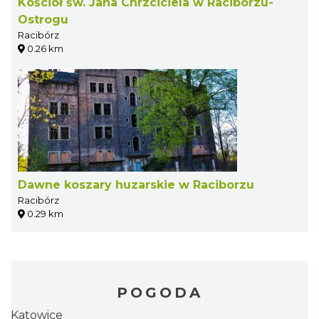
Kościół św. Jana Chrzciciela w Raciborzu-
Ostrogu
Racibórz
0.26 km
Dawne koszary huzarskie w Raciborzu
Racibórz
0.29 km
POGODA
Katowice