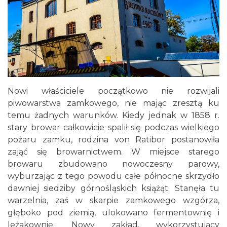
Nowi właściciele początkowo nie rozwijali
piwowarstwa zamkowego, nie mając zresztą ku
temu żadnych warunków. Kiedy jednak w 1858 r.
stary browar całkowicie spalił się podczas wielkiego
pożaru zamku, rodzina von Ratibor postanowiła
zająć się browarnictwem. W miejsce starego
browaru zbudowano nowoczesny parowy,
wyburzając z tego powodu całe północne skrzydło
dawniej siedziby górnośląskich książąt. Stanęła tu
warzelnia, zaś w skarpie zamkowego wzgórza,
głęboko pod ziemią, ulokowano fermentownię i
leżakownię. Nowy zakład, wykorzystujący