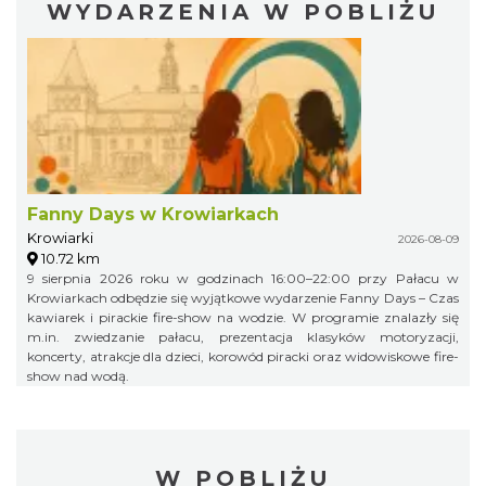
WYDARZENIA W POBLIŻU
Fanny Days w Krowiarkach
Krowiarki
2026-08-09
10.72 km
9 sierpnia 2026 roku w godzinach 16:00–22:00 przy Pałacu w
Krowiarkach odbędzie się wyjątkowe wydarzenie Fanny Days – Czas
kawiarek i pirackie fire-show na wodzie. W programie znalazły się
m.in. zwiedzanie pałacu, prezentacja klasyków motoryzacji,
koncerty, atrakcje dla dzieci, korowód piracki oraz widowiskowe fire-
show nad wodą.
W POBLIŻU