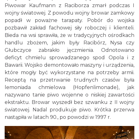
Piwowar Kaufmann z Raciborza zmarł podczas I
wojny światowej. Z powodu wojny browar zamkowy
popadł w poważne tarapaty. Pobór do wojska
pozbawił zakład fachowej siły roboczej i klienteli.
Bieda na wsi sprawiła, że w tradycyjnych ośrodkach
handlu zbożem, jakim były Racibórz, Nysa czy
Głubczyce zabrakło jęczmienia. Odnotowano
deficyt chmielu sprowadzanego spod Opola i z
Bawarii. Wojsko demontowało maszyny i urządzenia,
które mogły być wykorzystane na potrzeby armii.
Receptą na przetrwanie trudnych czasów była
lemoniada chmielowa (Hopfenlimonade), jak
nazywano tanie piwo wojenne o niskiej zawartości
ekstraktu. Browar wyszedł bez szwanku z II wojny
światowej. Nadal produkuje piwo. Krótka przerwa
nastąpiła w latach 90., po powodzi w 1997 r.