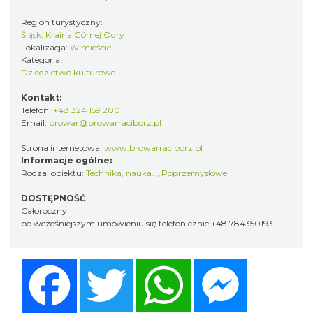
Region turystyczny:
Śląsk, Kraina Górnej Odry
Lokalizacja:
W mieście
Kategoria:
Dziedzictwo kulturowe
Kontakt:
Telefon:
+48 324 159 200
Email:
browar@browarraciborz.pl
Strona internetowa:
www.browarraciborz.pl
Informacje ogólne:
Rodzaj obiektu:
Technika, nauka…
,
Poprzemysłowe
DOSTĘPNOŚĆ
Całoroczny
po wcześniejszym umówieniu się telefonicznie +48 784350193
Facebook
Twitter
WhatsApp
Messenger