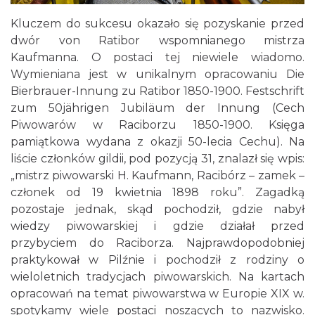
Kluczem do sukcesu okazało się pozyskanie przed
dwór von Ratibor wspomnianego mistrza
Kaufmanna. O postaci tej niewiele wiadomo.
Wymieniana jest w unikalnym opracowaniu Die
Bierbrauer-Innung zu Ratibor 1850-1900. Festschrift
zum 50jährigen Jubiläum der Innung (Cech
Piwowarów w Raciborzu 1850-1900. Księga
pamiątkowa wydana z okazji 50-lecia Cechu). Na
liście członków gildii, pod pozycją 31, znalazł się wpis:
„mistrz piwowarski H. Kaufmann, Racibórz – zamek –
członek od 19 kwietnia 1898 roku”. Zagadką
pozostaje jednak, skąd pochodził, gdzie nabył
wiedzy piwowarskiej i gdzie działał przed
przybyciem do Raciborza. Najprawdopodobniej
praktykował w Pilźnie i pochodził z rodziny o
wieloletnich tradycjach piwowarskich. Na kartach
opracowań na temat piwowarstwa w Europie XIX w.
spotykamy wiele postaci noszących to nazwisko.