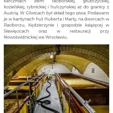
karczmach ziem: raciborskiej, głubczyckiej,
kozielskiej, rybnickiej i hulczyńskiej aż do granicy z
Austrią. W Gliwicach był skład tego piwa. Podawano
je w kantynach hut Huberta i Marty, na dworcach w
Raciborzu, Kędzierzynie i gospodzie książęcej w
Sławięcicach oraz w restauracji przy
Nowoświdnickiej we Wrocławiu.