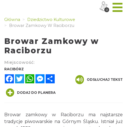
0
Główna
Dziedzictwo Kulturowe
Browar Zamkowy W Raciborzu
Browar Zamkowy w
Raciborzu
Miejscowość:
RACIBÓRZ
Facebook
Twitter
WhatsApp
Messenger
Share
ODSŁUCHAJ TEKST
DODAJ DO PLANERA
Browar zamkowy w Raciborzu ma najstarsze
tradycje piwowarskie na Górnym Śląsku. Istniał już