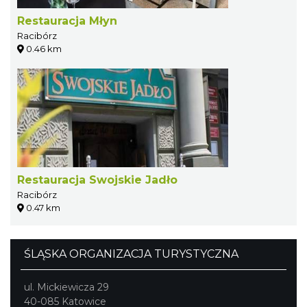
Restauracja Młyn
Racibórz
0.46 km
Restauracja Swojskie Jadło
Racibórz
0.47 km
ŚLĄSKA ORGANIZACJA TURYSTYCZNA
ul. Mickiewicza 29
40-085 Katowice