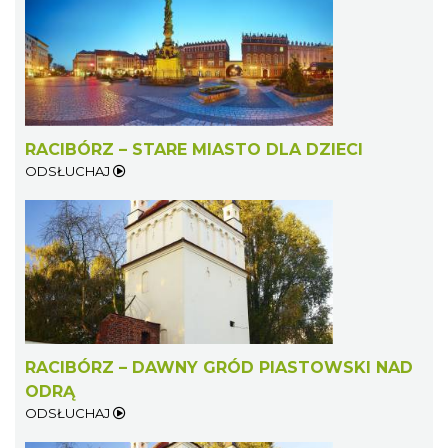
RACIBÓRZ – STARE MIASTO DLA DZIECI
ODSŁUCHAJ
RACIBÓRZ – DAWNY GRÓD PIASTOWSKI NAD
ODRĄ
ODSŁUCHAJ