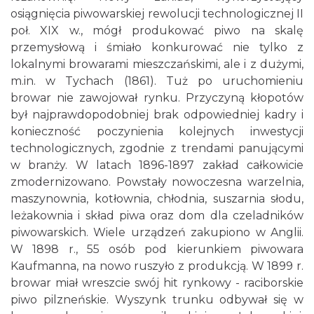
osiągnięcia piwowarskiej rewolucji technologicznej II
poł. XIX w., mógł produkować piwo na skalę
przemysłową i śmiało konkurować nie tylko z
lokalnymi browarami mieszczańskimi, ale i z dużymi,
m.in. w Tychach (1861). Tuż po uruchomieniu
browar nie zawojował rynku. Przyczyną kłopotów
był najprawdopodobniej brak odpowiedniej kadry i
konieczność poczynienia kolejnych inwestycji
technologicznych, zgodnie z trendami panującymi
w branży. W latach 1896-1897 zakład całkowicie
zmodernizowano. Powstały nowoczesna warzelnia,
maszynownia, kotłownia, chłodnia, suszarnia słodu,
leżakownia i skład piwa oraz dom dla czeladników
piwowarskich. Wiele urządzeń zakupiono w Anglii.
W 1898 r., 55 osób pod kierunkiem piwowara
Kaufmanna, na nowo ruszyło z produkcją. W 1899 r.
browar miał wreszcie swój hit rynkowy - raciborskie
piwo pilzneńskie. Wyszynk trunku odbywał się w