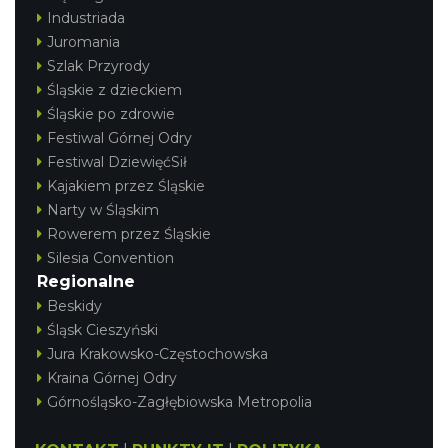
Industriada
Juromania
Szlak Przyrody
Śląskie z dzieckiem
Śląskie po zdrowie
Festiwal Górnej Odry
Festiwal DziewięćSił
Kajakiem przez Śląskie
Narty w Śląskim
Rowerem przez Śląskie
Silesia Convention
Regionalne
Beskidy
Śląsk Cieszyński
Jura Krakowsko-Częstochowska
Kraina Górnej Odry
Górnośląsko-Zagłębiowska Metropolia