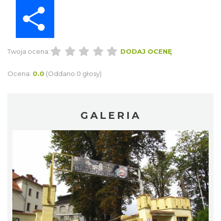
Share
Twoja ocena:
DODAJ OCENĘ
Ocena:
0.0
(Oddano 0 głosy)
GALERIA