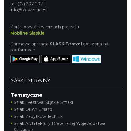
tel. (32) 207 207 1
info@slaskie.travel
Portal powstał w ramach projektu
Mobilne Śląskie
Darmowa aplikacja
SLASKIE.travel
dostępna na
platformach
NASZE SERWISY
Tematyczne
Szlak i Festiwal Śląskie Smaki
Szlak Orlich Gniazd
Szlak Zabytków Techniki
Szlak Architektury Drewnianej Województwa
Śląskiego