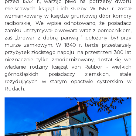
przed 1532 r., warząc piwo na potrzeby dworu
miejscowych książąt i ich służby. W 1567 r. został
wzmiankowany w księdze gruntowej dóbr komory
raciborskiej. We wpisie odnotowano, że posiadacz
zamku utrzymywał piwowara wraz z pomocnikiem,
zaś „browar z dobrą panwią ” położony był przy
murze zamkowym. W 1840 r. tenże przestarzały
przybytek złocistego napoju, na przestrzeni 300 lat
nieznacznie tylko zmodernizowany, dostał się we
władanie rodziny książąt von Ratibor - wielkich
górnośląskich posiadaczy ziemskich, stale
rezydujących w starym opactwie cysterskim w
Rudach.