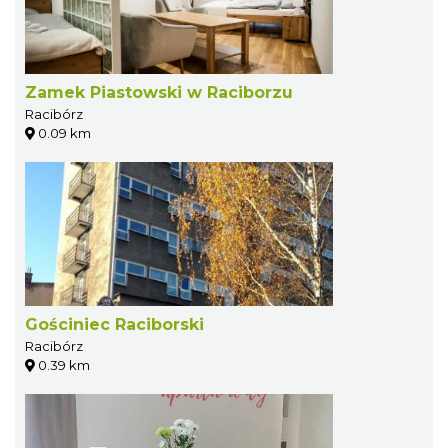
Zamek Piastowski w Raciborzu
Racibórz
0.09 km
Gościniec Raciborski
Racibórz
0.39 km