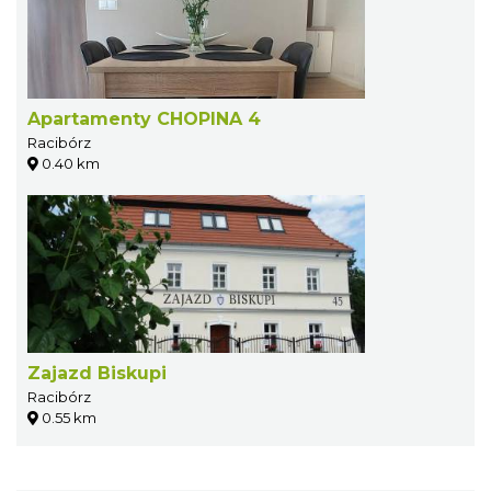
Apartamenty CHOPINA 4
Racibórz
0.40 km
Zajazd Biskupi
Racibórz
0.55 km