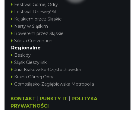
Festiwal Górnej Odry
Festiwal DziewięćSił
Kajakiem przez Śląskie
Narty w Śląskim
Rowerem przez Śląskie
Silesia Convention
Regionalne
Beskidy
Śląsk Cieszyński
Jura Krakowsko-Częstochowska
Kraina Górnej Odry
Górnośląsko-Zagłębiowska Metropolia
KONTAKT
|
PUNKTY IT
|
POLITYKA
PRYWATNOŚCI