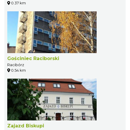
0.37 km
Gościniec Raciborski
Racibórz
0.54 km
Zajazd Biskupi