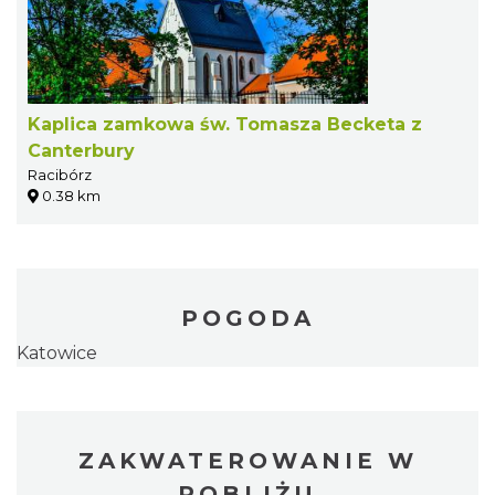
Kaplica zamkowa św. Tomasza Becketa z
Canterbury
Racibórz
0.38 km
POGODA
Katowice
ZAKWATEROWANIE W
POBLIŻU