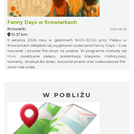
Fanny Days w Krowiarkach
Krowiarki
2026-08-09
10.57 km
9 sierpnia 2026 roku w godzinach 16:00–22:00 przy Pałacu w
Krowiarkach odbędzie się wyjątkowe wydarzenie Fanny Days – Czas
kawiarek i pirackie fire-show na wodzie. W programie znalazły się
m.in. zwiedzanie pałacu, prezentacja klasyków motoryzacji,
koncerty, atrakcje dla dzieci, korowód piracki oraz widowiskowe fire-
show nad wodą.
W POBLIŻU