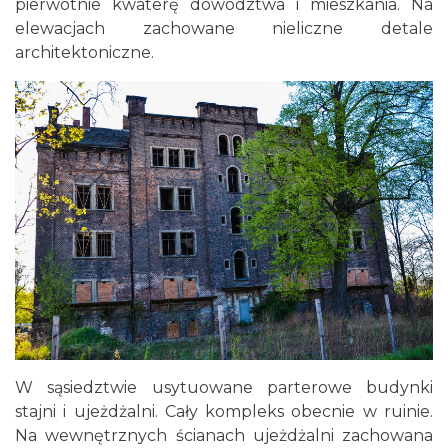
pierwotnie kwaterę dowództwa i mieszkania. Na
elewacjach zachowane nieliczne detale
architektoniczne.
W sąsiedztwie usytuowane parterowe budynki
stajni i ujeżdżalni. Cały kompleks obecnie w ruinie.
Na wewnętrznych ścianach ujeżdżalni zachowana