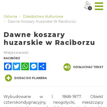
0
Główna
Dziedzictwo Kulturowe
Dawne Koszary Huzarskie W Raciborzu
Dawne koszary
huzarskie w Raciborzu
Miejscowość:
RACIBÓRZ
Facebook
Twitter
WhatsApp
Messenger
Share
ODSŁUCHAJ TEKST
DODAJ DO PLANERA
Wybudowane w l. 1868-1877. Obiekt
czterokondygnacyjny, neogotycki, mieszczący