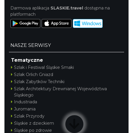
Darmowa aplikacja
SLASKIE.travel
dostępna na
platformach
NASZE SERWISY
Tematyczne
Szlak i Festiwal Śląskie Smaki
Szlak Orlich Gniazd
Szlak Zabytków Techniki
Szlak Architektury Drewnianej Województwa
Śląskiego
Industriada
Juromania
Szlak Przyrody
Śląskie z dzieckiem
Śląskie po zdrowie