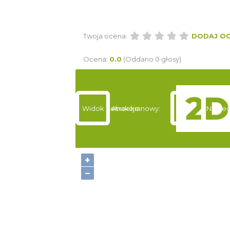
Twoja ocena:
DODAJ O
Ocena:
0.0
(Oddano 0 głosy)
Widok pełnoekranowy:
Atrakcje
Nocleg
+
−