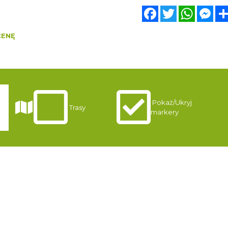
Facebook
Twitter
WhatsA
Mes
CENĘ
Pokaż/Ukryj
i
Trasy
markery