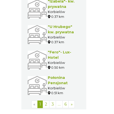
"Izabela"- kw.
prywatna
Korbielów
0.37 km
"U Hrubego"
kw. prywatna
Korbielów
0.37 km
"Fero"- Lux-
Hotel
Korbielów
0.50 km
Połonina
Pensjonat
Korbielów
0.51 km
«
1
2
3
…
6
»