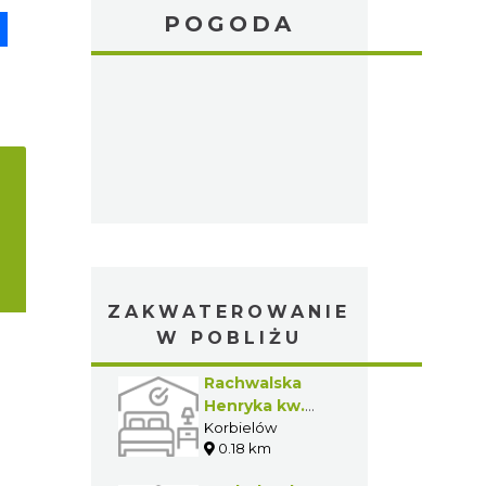
pp
senger
Share
POGODA
ZAKWATEROWANIE
W POBLIŻU
Rachwalska
Henryka kw.
prywatna
Korbielów
0.18 km