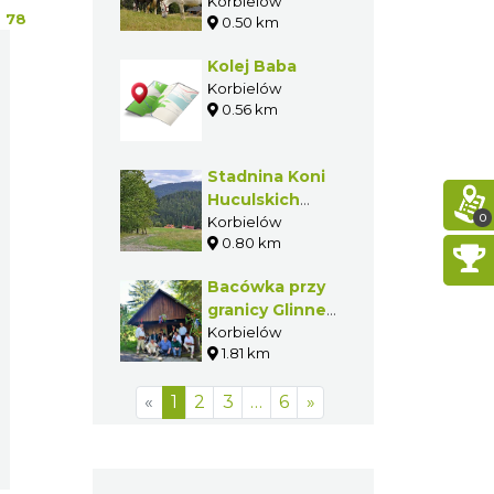
Korbielowie
Korbielów
:
78
0.50 km
Kolej Baba
Korbielów
0.56 km
Stadnina Koni
Huculskich
0
Fero w
Korbielów
0.80 km
Korbielowie
Bacówka przy
granicy Glinne
809 m n.p.m. w
Korbielów
1.81 km
Korbielowie
«
1
2
3
…
6
»