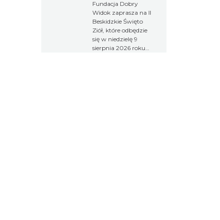
Fundacja Dobry
Widok zaprasza na II
Beskidzkie Święto
Ziół, które odbędzie
się w niedzielę 9
sierpnia 2026 roku
na terenie osady
Sopki Stopki w
Cięcinie przy ul.
Świętej Katarzyny
154. W ramach
wydarzenia odbędą
się wykłady,
warsztaty, spacer
przyrodniczy,
koncert muzyki
góralskiej oraz
premiera filmu
poświęconego
tradycjom
zielarskim Beskidu
Żywieckiego. Wstęp
na wydarzenie jest
bezpłatny.