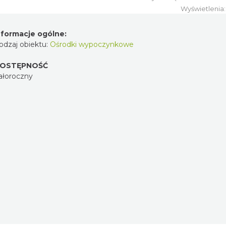
Wyświetlenia
nformacje ogólne:
odzaj obiektu:
Ośrodki wypoczynkowe
OSTĘPNOŚĆ
ałoroczny