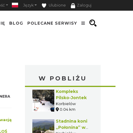
ość
Język
Ulubione
Zaloguj
IĘ
BLOG
POLECANE SERWISY
W POBLIŻU
Kompleks
NERA
Pilsko-Jontek
Korbielów
0.04 km
wacją
Stadnina koni
„Połonina” w
ŁOŚ