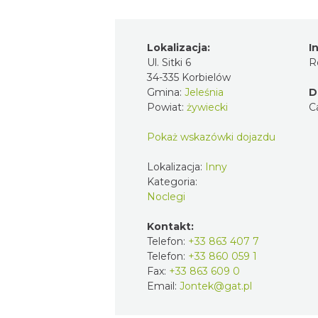
Lokalizacja:
I
Ul. Sitki 6
R
34-335 Korbielów
Gmina:
Jeleśnia
D
Powiat:
żywiecki
C
Pokaż wskazówki dojazdu
Lokalizacja:
Inny
Kategoria:
Noclegi
Kontakt:
Telefon:
+33 863 407 7
Telefon:
+33 860 059 1
Fax:
+33 863 609 0
Email:
Jontek@gat.pl