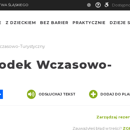
TWA ŚLĄSKIEGO
Dostępn
E
Z DZIECKIEM
BEZ BARIER
PRAKTYCZNIE
DZIEJE S
czasowo-Turystyczny
rodek Wczasowo-
App
ssenger
Share
ODSŁUCHAJ TEKST
DODAJ DO PLA
Zarządzaj rezer
Zauważyłeś błąd w treści?
ZG