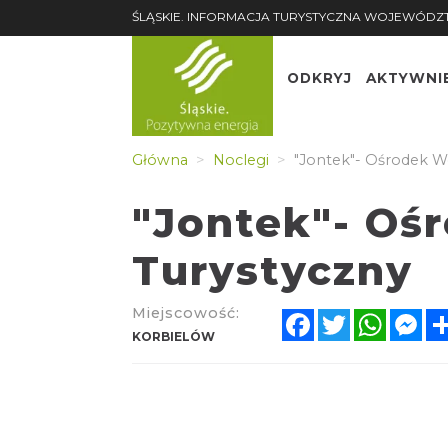
ŚLĄSKIE. INFORMACJA TURYSTYCZNA WOJEWÓDZ
ODKRYJ
AKTYWNI
Główna
Noclegi
"Jontek"- Ośrodek W
"Jontek"- Oś
Turystyczny
Miejscowość:
Facebook
Twitter
Whats
Me
KORBIELÓW