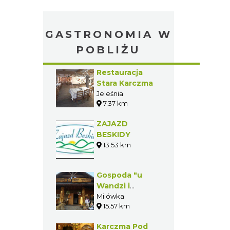
GASTRONOMIA W
POBLIŻU
Restauracja
Stara Karczma
Jeleśnia
7.37 km
ZAJAZD
BESKIDY
13.53 km
Gospoda "u
Wandzi i
Jędrusia"
Milówka
15.57 km
Karczma Pod