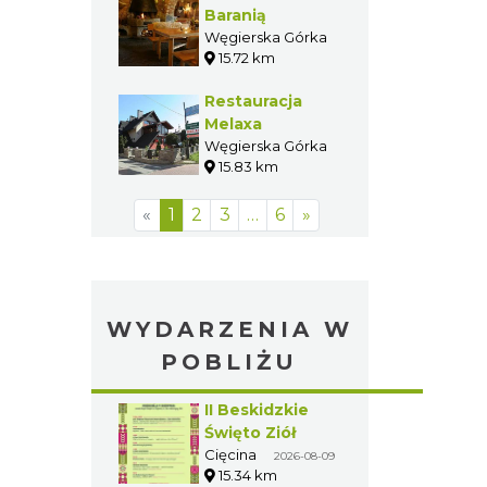
Baranią
Węgierska Górka
15.72 km
Restauracja
Melaxa
Węgierska Górka
15.83 km
«
1
2
3
…
6
»
WYDARZENIA W
POBLIŻU
II Beskidzkie
Święto Ziół
Cięcina
2026-08-09
15.34 km