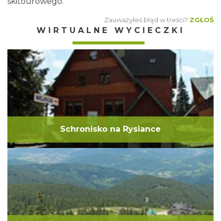
skitourowego.
Zauważyłeś błąd w treści?
ZGŁOŚ
WIRTUALNE WYCIECZKI
Schronisko na Rysiance