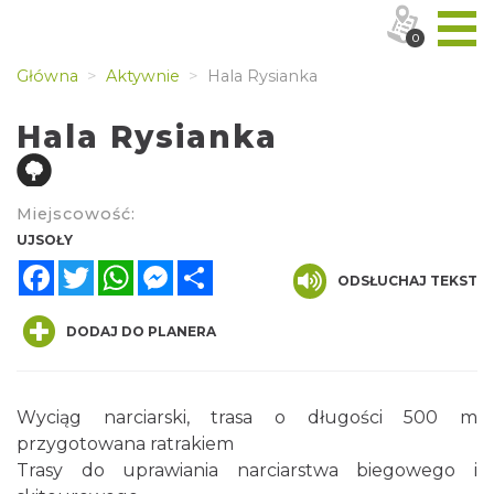
0
Główna
Aktywnie
Hala Rysianka
Hala Rysianka
Miejscowość:
UJSOŁY
Facebook
Twitter
WhatsApp
Messenger
Share
ODSŁUCHAJ TEKST
DODAJ DO PLANERA
Wyciąg narciarski, trasa o długości 500 m
przygotowana ratrakiem
Trasy do uprawiania narciarstwa biegowego i