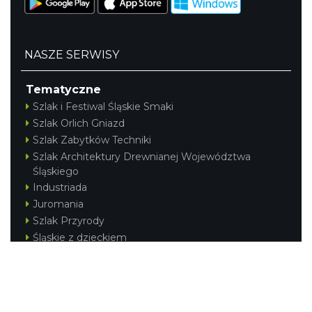
NASZE SERWISY
Tematyczne
Szlak i Festiwal Śląskie Smaki
Szlak Orlich Gniazd
Szlak Zabytków Techniki
Szlak Architektury Drewnianej Województwa
Śląskiego
Industriada
Juromania
Szlak Przyrody
Śląskie z dzieckiem
Śląskie po zdrowie
Festiwal Górnej Odry
Festiwal DziewięćSił
Kajakiem przez Śląskie