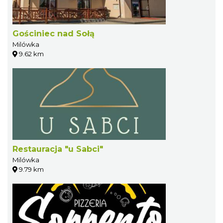
Gościniec nad Sołą
Milówka
9.62 km
Restauracja "u Sabci"
Milówka
9.79 km