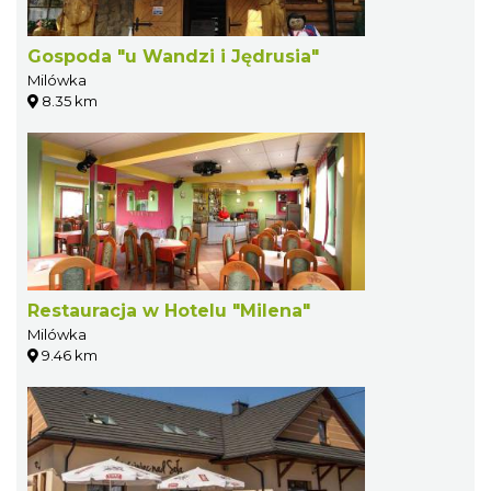
Gospoda "u Wandzi i Jędrusia"
Milówka
8.35 km
Restauracja w Hotelu "Milena"
Milówka
9.46 km