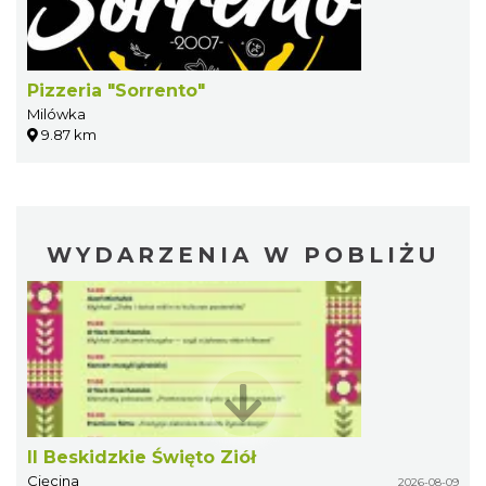
Pizzeria "Sorrento"
Milówka
9.87 km
WYDARZENIA W POBLIŻU
II Beskidzkie Święto Ziół
Cięcina
2026-08-09