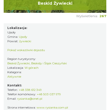
Beskid Żywiecki
Wyświetlenia:
267
Lokalizacja:
Ujsoły
Gmina:
Ujsoły
Powiat:
żywiecki
Pokaż wskazówki dojazdu
Region turystyczny:
Beskid Żywiecki, Beskidy i Śląsk Cieszyński
Lokalizacja:
W górach
Kategoria:
Aktywnie
Kontakt:
Telefon:
+48 338 612 349
Telefon komórkowy:
+48 503 037 979
Email:
rysianka@onet.pl
Strona internetowa:
www.rysianka.com.pl