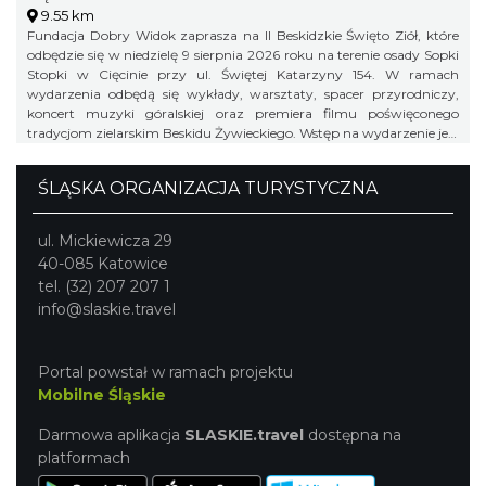
9.55 km
Fundacja Dobry Widok zaprasza na II Beskidzkie Święto Ziół, które
odbędzie się w niedzielę 9 sierpnia 2026 roku na terenie osady Sopki
Stopki w Cięcinie przy ul. Świętej Katarzyny 154. W ramach
wydarzenia odbędą się wykłady, warsztaty, spacer przyrodniczy,
koncert muzyki góralskiej oraz premiera filmu poświęconego
tradycjom zielarskim Beskidu Żywieckiego. Wstęp na wydarzenie jest
bezpłatny.
ŚLĄSKA ORGANIZACJA TURYSTYCZNA
ul. Mickiewicza 29
40-085 Katowice
tel. (32) 207 207 1
info@slaskie.travel
Portal powstał w ramach projektu
Mobilne Śląskie
Darmowa aplikacja
SLASKIE.travel
dostępna na
platformach