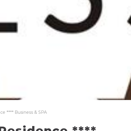
ce **** Business & SPA
Residence ****