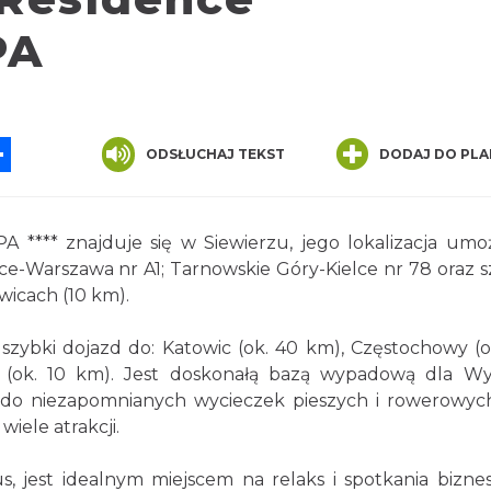
PA
App
ssenger
Share
ODSŁUCHAJ TEKST
DODAJ DO PLA
 **** znajduje się w Siewierzu, jego lokalizacja umoż
ce-Warszawa nr A1; Tarnowskie Góry-Kielce nr 78 oraz s
wicach (10 km).
 szybki dojazd do: Katowic (ok. 40 km), Częstochowy (o
h (ok. 10 km). Jest doskonałą bazą wypadową dla W
 do niezapomnianych wycieczek pieszych i rowerowyc
iele atrakcji.
us, jest idealnym miejscem na relaks i spotkania bizne