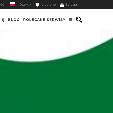
ość
Język
Ulubione
Zaloguj
IĘ
BLOG
POLECANE SERWISY