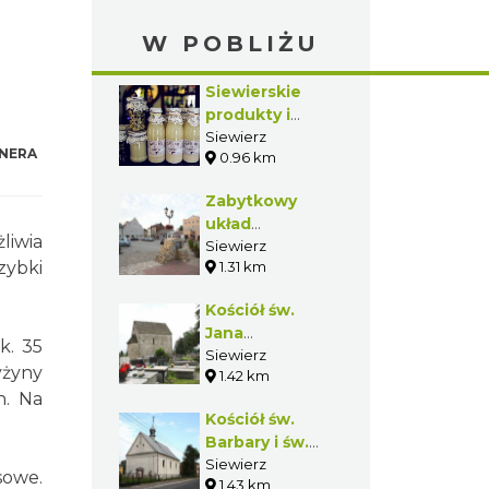
W POBLIŻU
Siewierskie
produkty i
potrawy
Siewierz
NERA
0.96 km
Zabytkowy
układ
liwia
przestrzenny w
Siewierz
zybki
1.31 km
Siewierzu
Kościół św.
Jana
k. 35
Chrzciciela w
Siewierz
yżyny
1.42 km
Siewierzu
h. Na
Kościół św.
Barbary i św.
Walentego w
Siewierz
sowe.
1.43 km
Siewierzu