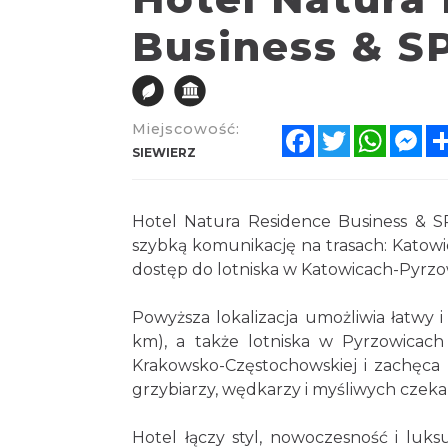
Business & S
Miejscowość:
Facebook
Twitter
Whats
Me
SIEWIERZ
Hotel Natura Residence Business & SPA
szybką komunikację na trasach: Katowi
dostęp do lotniska w Katowicach-Pyrzo
Powyższa lokalizacja umożliwia łatwy i
km), a także lotniska w Pyrzowicac
Krakowsko-Częstochowskiej i zachęca
grzybiarzy, wędkarzy i myśliwych czeka w
Hotel łączy styl, nowoczesność i luks