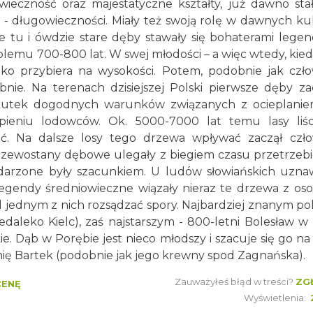
ieczność oraz majestatyczne kształty, już dawno stał
e - długowieczności. Miały też swoją rolę w dawnych ku
ce tu i ówdzie stare dęby stawały się bohaterami legen
emu 700-800 lat. W swej młodości – a więc wtedy, kie
bko przybiera na wysokości. Potem, podobnie jak czło
bnie. Na terenach dzisiejszej Polski pierwsze dęby za
skutek dogodnych warunków związanych z ocieplanie
ąpieniu lodowców. Ok. 5000-7000 lat temu lasy liśc
. Na dalsze losy tego drzewa wpływać zaczął czło
zewostany dębowe ulegały z biegiem czasu przetrzebi
 darzone były szacunkiem. U ludów słowiańskich uzn
Legendy średniowieczne wiązały nieraz te drzewa z os
d jednym z nich rozsądzać spory. Najbardziej znanym po
daleko Kielc), zaś najstarszym - 800-letni Bolesław w 
e. Dąb w Porębie jest nieco młodszy i szacuje się go na
mię Bartek (podobnie jak jego krewny spod Zagnańska).
Zauważyłeś błąd w treści?
ZG
CENĘ
Wyświetlenia: