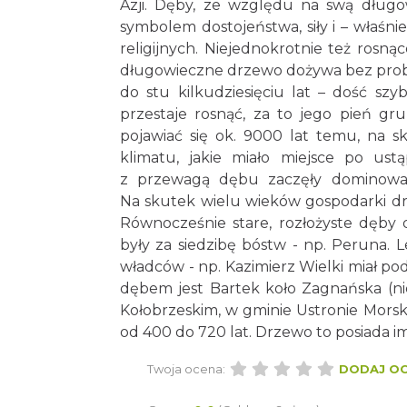
Azji. Dęby, ze względu na swą długow
symbolem dostojeństwa, siły i – właśni
religijnych. Niejednokrotnie też rosną
długowieczne drzewo dożywa bez probl
do stu kilkudziesięciu lat – dość szy
przestaje rosnąć, za to jego pień gru
pojawiać się ok. 9000 lat temu, na 
klimatu, jakie miało miejsce po ust
z przewagą dębu zaczęły dominować
Na skutek wielu wieków gospodarki dr
Równocześnie stare, rozłożyste dęby
były za siedzibę bóstw - np. Peruna. 
władców - np. Kazimierz Wielki miał po
dębem jest Bartek koło Zagnańska (nie
Kołobrzeskim, w gminie Ustronie Morski
od 400 do 720 lat. Drzewo to posiada i
Twoja ocena:
DODAJ O