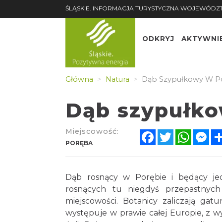
ŚLĄSKIE. INFORMACJA TURYSTYCZNA WOJEWÓDZ
ODKRYJ
AKTYWNI
Główna
Natura
Dąb Szypułkowy W P
Dąb szypułko
Miejscowość:
Facebook
Twitter
Whats
Me
PORĘBA
Dąb rosnący w Porębie i będący je
rosnących tu niegdyś przepastnych 
miejscowości. Botanicy zaliczają g
występuje w prawie całej Europie, z w