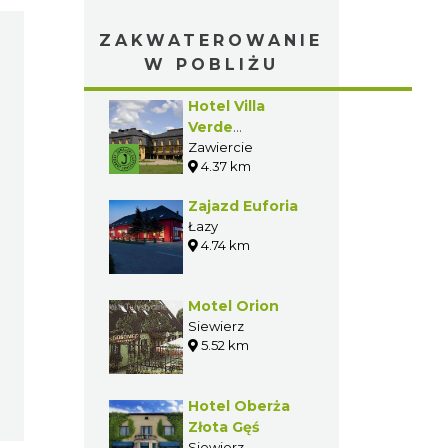
ZAKWATEROWANIE
W POBLIŻU
Hotel Villa
Verde
Congress &
Zawiercie
4.37 km
SPA****
Zajazd Euforia
Łazy
4.74 km
Motel Orion
Siewierz
5.52 km
Hotel Oberża
Złota Gęś
Siewierz