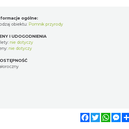
nformacje ogólne:
odzaj obiektu:
Pomnik przyrody
ENY I UDOGODNIENIA
lety:
nie dotyczy
eny:
nie dotyczy
OSTĘPNOŚĆ
ałoroczny
Facebook
Twitter
WhatsA
Mes