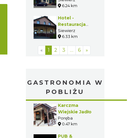
6.24 km
Hotel -
Restauracja
Albatros
Siewierz
6.33 km
«
1
2
3
…
6
»
GASTRONOMIA W
POBLIŻU
Karczma
Wiejskie Jadło
Poręba
0.47 km
PUB &