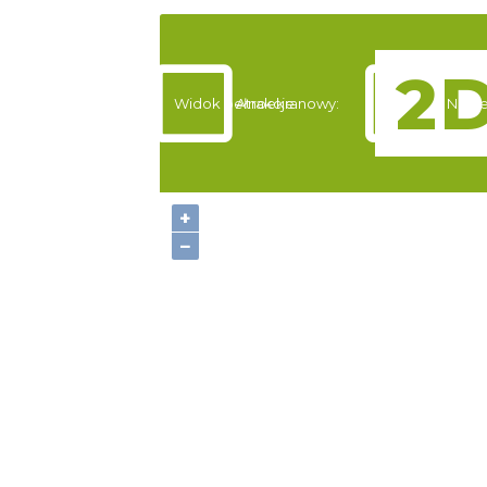
Widok pełnoekranowy:
Atrakcje
Nocle
+
−