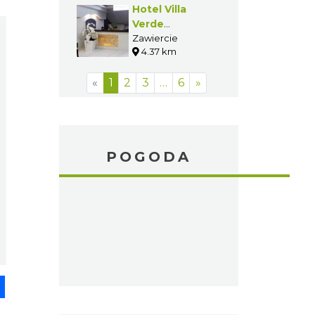
Hotel Villa
Verde
Congress &
Zawiercie
4.37 km
SPA****
«
1
2
3
…
6
»
POGODA
pp
senger
Share