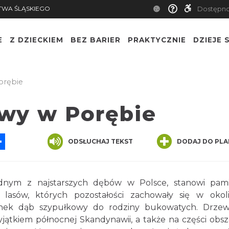
TWA ŚLĄSKIEGO
Dostępn
E
Z DZIECKIEM
BEZ BARIER
PRAKTYCZNIE
DZIEJE S
orębie
wy w Porębie
App
ssenger
Share
ODSŁUCHAJ TEKST
DODAJ DO PLA
dnym z najstarszych dębów w Polsce, stanowi pam
lasów, których pozostałości zachowały się w okol
atunek dąb szypułkowy do rodziny bukowatych. Drze
yjątkiem północnej Skandynawii, a także na części obs