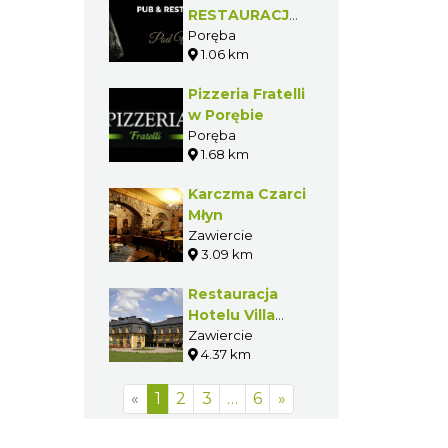
RESTAURACJA
Pod Wieżą
Poręba
1.06 km
Pizzeria Fratelli
w Porębie
Poręba
1.68 km
Karczma Czarci
Młyn
Zawiercie
3.09 km
Restauracja
Hotelu Villa
Verde
Zawiercie
4.37 km
Congress &
SPA****
«
1
2
3
…
6
»