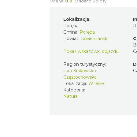
Ocena:
0.0
(Oddano 6 głosy)
Lokalizacja:
I
Poręba
R
Gmina:
Poręba
Powiat:
zawierciański
C
Bi
Pokaż wskazówki dojazdu
C
Region turystyczny:
D
Jura Krakowsko-
C
Częstochowska
Lokalizacja:
W lesie
Kategoria:
Natura