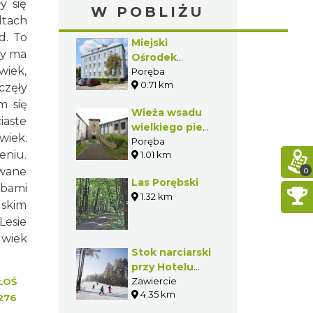
y się
W POBLIŻU
ltach
d. To
Miejski
dy ma
Ośrodek
wiek,
Kultury w
Poręba
0.71 km
Porębie
częły
m się
Wieża wsadu
iaste
wielkiego pieca
wiek.
w Porębie
Poręba
eniu.
1.01 km
awane
0
Las Porębski
obami
1.32 km
lskim
Lesie
 wiek
Stok narciarski
przy Hotelu
Villa Verde
Zawiercie
ŁOŚ
4.35 km
276