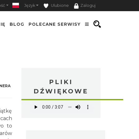
ość
Język
Ulubione
Zaloguj
IĘ
BLOG
POLECANE SERWISY
PLIKI
NERA
DŹWIĘKOWE
iątkę
icach
wo to
zarów