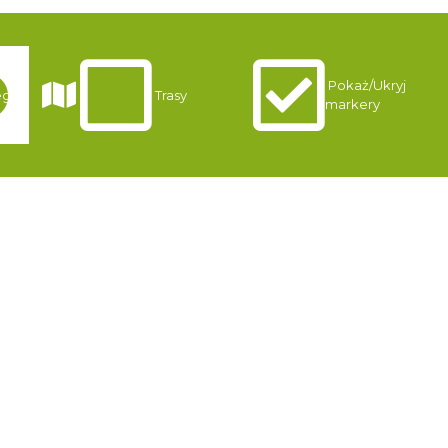
Pokaż/Ukryj
gi
Trasy
markery