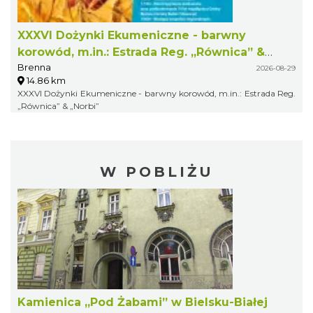
XXXVI Dożynki Ekumeniczne - barwny
korowód, m.in.: Estrada Reg. „Równica” &
Brenna
„Norbi”
2026-08-29
14.86 km
XXXVI Dożynki Ekumeniczne - barwny korowód, m.in.: Estrada Reg.
„Równica” & „Norbi”
W POBLIŻU
Kamienica „Pod Żabami” w Bielsku-Białej