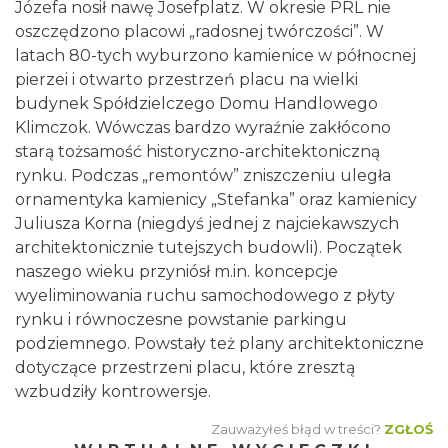
Józefa nosił nawę Josefplatz. W okresie PRL nie
oszczędzono placowi „radosnej twórczości”. W
latach 80-tych wyburzono kamienice w północnej
pierzei i otwarto przestrzeń placu na wielki
budynek Spółdzielczego Domu Handlowego
Klimczok. Wówczas bardzo wyraźnie zakłócono
starą tożsamość historyczno-architektoniczną
rynku. Podczas „remontów” zniszczeniu uległa
ornamentyka kamienicy „Stefanka” oraz kamienicy
Juliusza Korna (niegdyś jednej z najciekawszych
architektonicznie tutejszych budowli). Początek
naszego wieku przyniósł m.in. koncepcje
wyeliminowania ruchu samochodowego z płyty
rynku i równoczesne powstanie parkingu
podziemnego. Powstały też plany architektoniczne
dotyczące przestrzeni placu, które zresztą
wzbudziły kontrowersje.
Zauważyłeś błąd w treści?
ZGŁOŚ