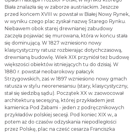
Biała znalazła się w zaborze austriackim. Jeszcze
przed końcem XVIII w. powstał w Białej Nowy Rynek,
w wyniku czego plac zyskał nazwę Starego Rynku.
Niebawem obok starej drewnianej zabudowy
zaczęła pojawiać się murowana, która w końcu stała
się dominującą. W 1827 wzniesiono nowy
klasycystyczny ratusz rozbierając dotychczasową,
drewnianą budowlę. Wiek XIX przyniósł też budowę
większości obiektów istniejących tu do dzisiaj. W
1880 r. powstał neobarokowy pałacyk
Strzygowskich, zaś w 1897 wzniesiono nowy gmach
ratusza w stylu neorenesansu (stary, klasycystyczny,
stał się siedzibą sądu). Początek XX w. zaowocował
architekturą secesyjną, której przykładem jest
kamienica Pod Żabami - jeden z podręcznikowych
przykładów polskiej secesji. Pod koniec XIX w., a
potem aż do czasów odzyskania niepodległości
przez Polskę, plac na cześć cesarza Franciszka