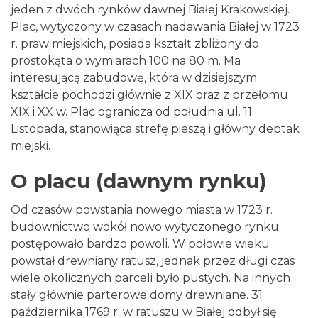
jeden z dwóch rynków dawnej Białej Krakowskiej.
Plac, wytyczony w czasach nadawania Białej w 1723
r. praw miejskich, posiada kształt zbliżony do
prostokąta o wymiarach 100 na 80 m. Ma
interesującą zabudowę, która w dzisiejszym
kształcie pochodzi głównie z XIX oraz z przełomu
XIX i XX w. Plac ogranicza od południa ul. 11
Listopada, stanowiąca strefę pieszą i główny deptak
miejski.
O placu (dawnym rynku)
Od czasów powstania nowego miasta w 1723 r.
budownictwo wokół nowo wytyczonego rynku
postępowało bardzo powoli. W połowie wieku
powstał drewniany ratusz, jednak przez długi czas
wiele okolicznych parceli było pustych. Na innych
stały głównie parterowe domy drewniane. 31
października 1769 r. w ratuszu w Białej odbył się