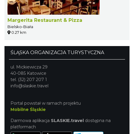
Margerita Restaurant & Pizza
Bielsko-Biała
0.27 km
ŚLĄSKA ORGANIZACJA TURYSTYCZNA
ul. Mickiewicza 29
40-085 Katowice
tel. (32) 207 207 1
info@slaskie.travel
Portal powstał w ramach projektu
Mobilne Śląskie
Darmowa aplikacja
SLASKIE.travel
dostępna na
platformach