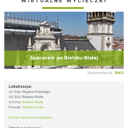
WIRTUALNE WYCIECZKI
Spacerem po Bielsku-Białej
Wyświetlenia:
1562
Lokalizacja:
Ul. Plac Wojska Polskiego
43-300 Bielsko-Biała
Gmina:
Bielsko-Biała
Powiat:
Bielsko-Biała
Pokaż wskazówki dojazdu
Region turystyczny: