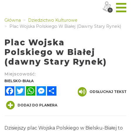
0
Główna
Dziedzictwo Kulturowe
Plac Wojska Polskiego W Białej (dawny Stary Rynek)
Plac Wojska
Polskiego w Białej
(dawny Stary Rynek)
Miejscowość:
BIELSKO-BIAŁA
Facebook
Twitter
WhatsApp
Messenger
Share
ODSŁUCHAJ TEKST
DODAJ DO PLANERA
Dzisiejszy plac Wojska Polskiego w Bielsku-Białej to