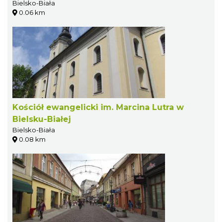
Bielsko-Biała
0.06 km
Kościół ewangelicki im. Marcina Lutra w
Bielsku-Białej
Bielsko-Biała
0.08 km