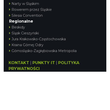
Narty w Śląskim
Rowerem przez Śląskie
Silesia Convention
Regionalne
Beskidy
Śląsk Cieszyński
Jura Krakowsko-Częstochowska
Kraina Górnej Odry
Górnośląsko-Zagłębiowska Metropolia
KONTAKT
|
PUNKTY IT
|
POLITYKA
PRYWATNOŚCI