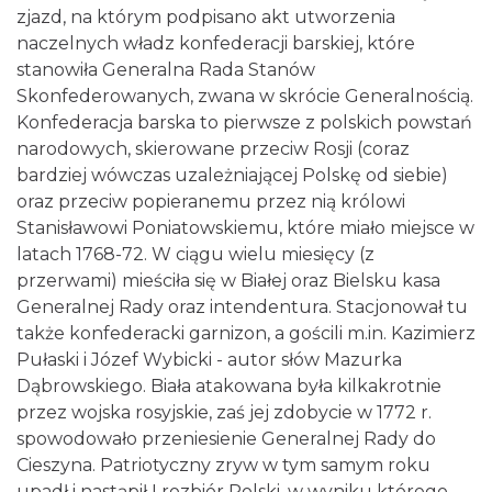
zjazd, na którym podpisano akt utworzenia
naczelnych władz konfederacji barskiej, które
stanowiła Generalna Rada Stanów
Skonfederowanych, zwana w skrócie Generalnością.
Konfederacja barska to pierwsze z polskich powstań
narodowych, skierowane przeciw Rosji (coraz
bardziej wówczas uzależniającej Polskę od siebie)
oraz przeciw popieranemu przez nią królowi
Stanisławowi Poniatowskiemu, które miało miejsce w
latach 1768-72. W ciągu wielu miesięcy (z
przerwami) mieściła się w Białej oraz Bielsku kasa
Generalnej Rady oraz intendentura. Stacjonował tu
także konfederacki garnizon, a gościli m.in. Kazimierz
Pułaski i Józef Wybicki - autor słów Mazurka
Dąbrowskiego. Biała atakowana była kilkakrotnie
przez wojska rosyjskie, zaś jej zdobycie w 1772 r.
spowodowało przeniesienie Generalnej Rady do
Cieszyna. Patriotyczny zryw w tym samym roku
upadł i nastąpił I rozbiór Polski, w wyniku którego