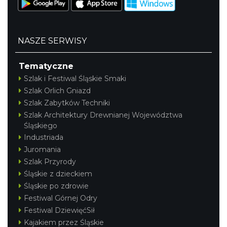
NASZE SERWISY
Tematyczne
Szlak i Festiwal Śląskie Smaki
Szlak Orlich Gniazd
Szlak Zabytków Techniki
Szlak Architektury Drewnianej Województwa
Śląskiego
Industriada
Juromania
Szlak Przyrody
Śląskie z dzieckiem
Śląskie po zdrowie
Festiwal Górnej Odry
Festiwal DziewięćSił
Kajakiem przez Śląskie