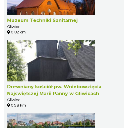
Muzeum Techniki Sanitarnej
Gliwice
0.82 km
Drewniany kościół pw. Wniebowzięcia
Najświętszej Marii Panny w Gliwicach
Gliwice
0.98 km