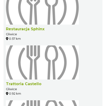
Restauracja Sphinx
Gliwice
0.57 km
Trattoria Castello
Gliwice
0.92 km