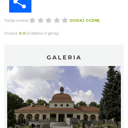
Twoja ocena:
DODAJ OCENĘ
Ocena:
0.0
(Oddano 0 głosy)
GALERIA