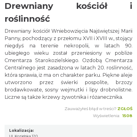
Drewniany kościół i
roślinność
Drewniany kościół Wniebowzięcia Najświętszej Marii
Panny, pochodzący z przełomu XVII i XVIII w., stojący
niegdyś na terenie nekropolii, w latach 90.
ubiegłego wieku został przeniesiony w pobliże
Cmentarza Starokozielskiego. Ozdobą Cmentarza
Centralnego jest zasadzona w latach 20. roślinność,
która sprawia, iż ma on charakter parku. Piękne aleje
utworzono przez świerki pospolite, brzozy
brodawkowate, sosny wejmutki i lipy drobnolistne.
Liczne są także krzewy żywotnika i różanecznika.
Zauważyłeś błąd w treści?
ZGŁOŚ
Wyświetlenia:
1508
Lokalizacja:
Ul. Kozielska 120