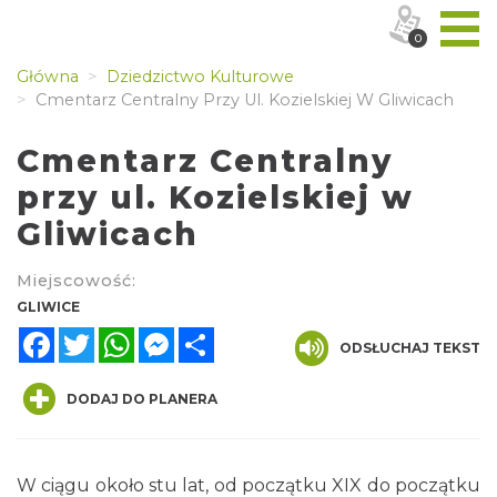
0
Główna
Dziedzictwo Kulturowe
Cmentarz Centralny Przy Ul. Kozielskiej W Gliwicach
Cmentarz Centralny
przy ul. Kozielskiej w
Gliwicach
Miejscowość:
GLIWICE
Facebook
Twitter
WhatsApp
Messenger
Share
ODSŁUCHAJ TEKST
DODAJ DO PLANERA
W ciągu około stu lat, od początku XIX do początku