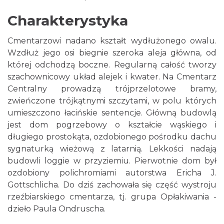
Charakterystyka
Cmentarzowi nadano kształt wydłużonego owalu.
Wzdłuż jego osi biegnie szeroka aleja główna, od
której odchodzą boczne. Regularną całość tworzy
szachownicowy układ alejek i kwater. Na Cmentarz
Centralny prowadzą trójprzelotowe bramy,
zwieńczone trójkątnymi szczytami, w polu których
umieszczono łacińskie sentencje. Główną budowlą
jest dom pogrzebowy o kształcie wąskiego i
długiego prostokąta, ozdobionego pośrodku dachu
sygnaturką wieżową z latarnią. Lekkości nadają
budowli loggie w przyziemiu. Pierwotnie dom był
ozdobiony polichromiami autorstwa Ericha J.
Gottschlicha. Do dziś zachowała się część wystroju
rzeźbiarskiego cmentarza, tj. grupa Opłakiwania -
dzieło Paula Ondruscha.