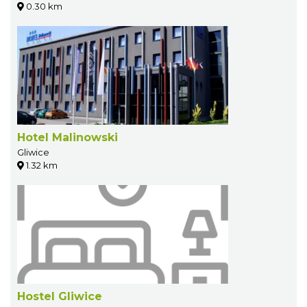
0.30 km
Hotel Malinowski
Gliwice
1.32 km
Hostel Gliwice