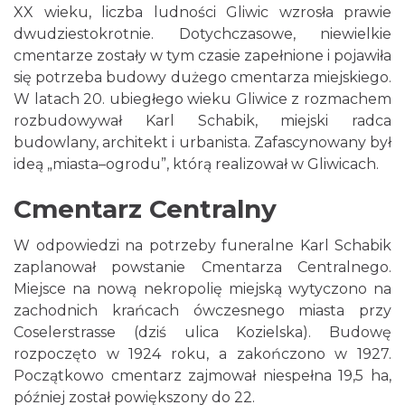
XX wieku, liczba ludności Gliwic wzrosła prawie
dwudziestokrotnie. Dotychczasowe, niewielkie
cmentarze zostały w tym czasie zapełnione i pojawiła
się potrzeba budowy dużego cmentarza miejskiego.
W latach 20. ubiegłego wieku Gliwice z rozmachem
rozbudowywał Karl Schabik, miejski radca
budowlany, architekt i urbanista. Zafascynowany był
ideą „miasta–ogrodu”, którą realizował w Gliwicach.
Cmentarz Centralny
W odpowiedzi na potrzeby funeralne Karl Schabik
zaplanował powstanie Cmentarza Centralnego.
Miejsce na nową nekropolię miejską wytyczono na
zachodnich krańcach ówczesnego miasta przy
Coselerstrasse (dziś ulica Kozielska). Budowę
rozpoczęto w 1924 roku, a zakończono w 1927.
Początkowo cmentarz zajmował niespełna 19,5 ha,
później został powiększony do 22.