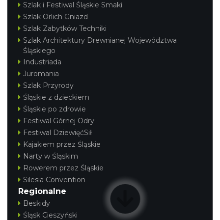
Szlak i Festiwal Śląskie Smaki
Szlak Orlich Gniazd
Szlak Zabytków Techniki
Szlak Architektury Drewnianej Województwa
Śląskiego
Industriada
Juromania
Szlak Przyrody
Śląskie z dzieckiem
Śląskie po zdrowie
Festiwal Górnej Odry
Festiwal DziewięćSił
Kajakiem przez Śląskie
Narty w Śląskim
Rowerem przez Śląskie
Silesia Convention
Regionalne
Beskidy
Śląsk Cieszyński