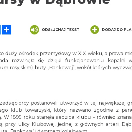
tsApp
Messenger
Share
ODSŁUCHAJ TEKST
DODAJ DO PLA
ko duży ośrodek przemysłowy w XIX wieku, a prawa mie
ada rozwinęła się dzięki funkcjonowaniu kopalni 
ium rosyjskim) huty „Bankowej”, wokół których wydźwi
edsiębiorcy postanowili utworzyć w tej największej g
kiego klub towarzyski, który nazwano zgodnie z pan
. W 1895 roku stanęła siedziba klubu - również znana
przy ulicy Klubowej, jednej z głównych arterii Dą
z hutą „Bankową” i dworcem kolejowym.