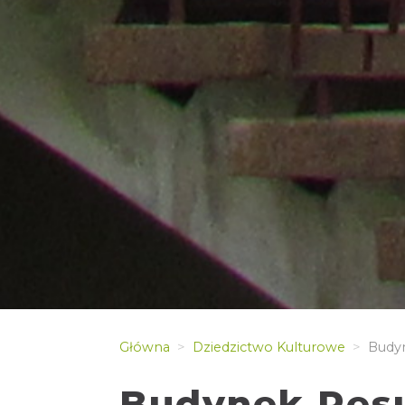
Główna
Dziedzictwo Kulturowe
Budyn
Budynek Res