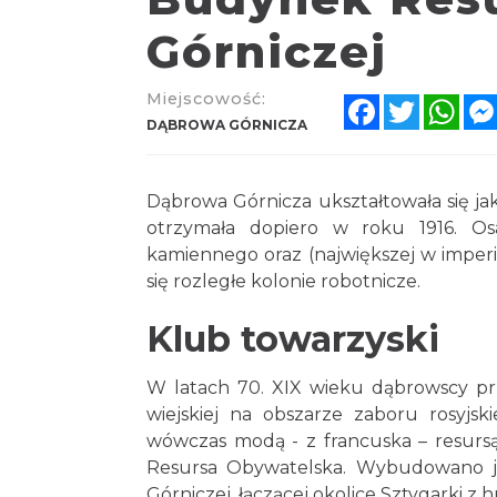
Górniczej
Miejscowość:
Facebook
Twitter
Wha
DĄBROWA GÓRNICZA
Dąbrowa Górnicza ukształtowała się ja
otrzymała dopiero w roku 1916. Os
kamiennego oraz (największej w imper
się rozległe kolonie robotnicze.
Klub towarzyski
W latach 70. XIX wieku dąbrowscy prz
wiejskiej na obszarze zaboru rosyjs
wówczas modą - z francuska – resursą
Resursa Obywatelska. Wybudowano ją 
Górniczej, łączącej okolice Sztygarki 