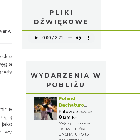
PLIKI
DŹWIĘKOWE
NERA
jskie
węgla
gnęły
WYDARZENIA W
POBLIŻU
Poland
Bachaturo
minie
Festiwal
Katowice
2026-08-14
ującą
12.81 km
Międzynarodowy
 jako
Festiwal Tańca
browy
BACHATURO to
największy w