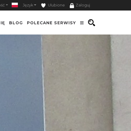
ość
Język
Ulubione
Zaloguj
IĘ
BLOG
POLECANE SERWISY