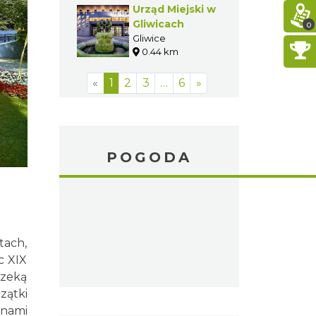
Urząd Miejski w
Gliwicach
0
Gliwice
0.44 km
«
1
2
3
…
6
»
POGODA
tach,
c XIX
rzeką
zątki
inami