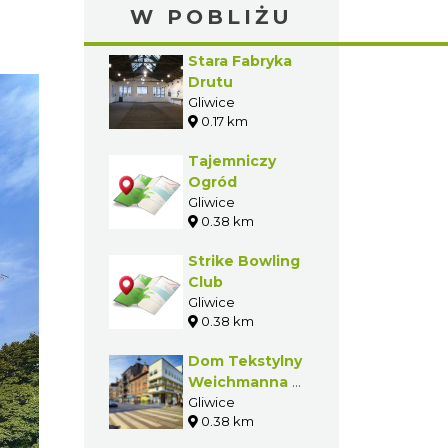
W POBLIŻU
Stara Fabryka
Drutu
Gliwice
0.17 km
Tajemniczy
Ogród
Gliwice
0.38 km
Strike Bowling
Club
Gliwice
0.38 km
Dom Tekstylny
Weichmanna w
Gliwicach
Gliwice
0.38 km