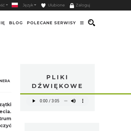
ość
Język
Ulubione
Zaloguj
IĘ
BLOG
POLECANE SERWISY
PLIKI
NERA
DŹWIĘKOWE
zątki
ecia.
trum
czyć