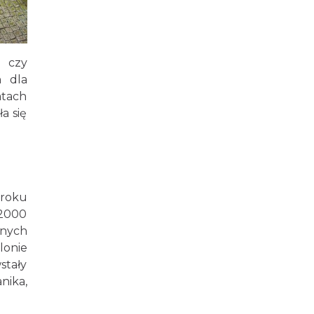
h czy
 dla
atach
a się
 roku
 2000
nych
lonie
stały
nika,