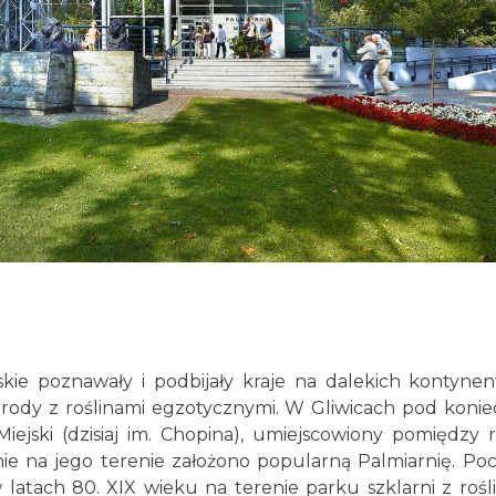
ie poznawały i podbijały kraje na dalekich kontynen
ogrody z roślinami egzotycznymi. W Gliwicach pod konie
Miejski (dzisiaj im. Chopina), umiejscowiony pomiędzy 
nie na jego terenie założono popularną Palmiarnię. Poc
latach 80. XIX wieku na terenie parku szklarni z rośl