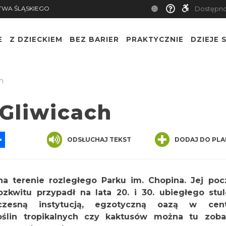
TWA ŚLĄSKIEGO
Dostępn
E
Z DZIECKIEM
BEZ BARIER
PRAKTYCZNIE
DZIEJE S
h
 Gliwicach
App
ssenger
Share
ODSŁUCHAJ TEKST
DODAJ DO PLA
na terenie rozległego Parku im. Chopina. Jej poc
zkwitu przypadł na lata 20. i 30. ubiegłego stul
czesną instytucją, egzotyczną oazą w cen
ślin tropikalnych czy kaktusów można tu zoba