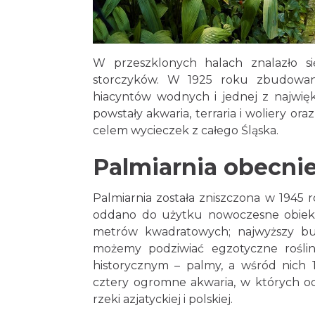
W przeszklonych halach znalazło si
storczyków. W 1925 roku zbudowa
hiacyntów wodnych i jednej z najwięks
powstały akwaria, terraria i woliery ora
celem wycieczek z całego Śląska.
Palmiarnia obecni
Palmiarnia została zniszczona w 1945
oddano do użytku nowoczesne obiekty
metrów kwadratowych; najwyższy b
możemy podziwiać egzotyczne rośliny
historycznym – palmy, a wśród nich 12
cztery ogromne akwaria, w których od
rzeki azjatyckiej i polskiej.