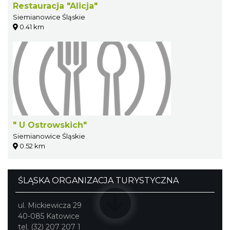
Restauracja "Alicja"
Siemianowice Śląskie
0.41 km
" U Ostrowskich"
Siemianowice Śląskie
0.52 km
ŚLĄSKA ORGANIZACJA TURYSTYCZNA
ul. Mickiewicza 29
40-085 Katowice
tel. (32) 207 207 1