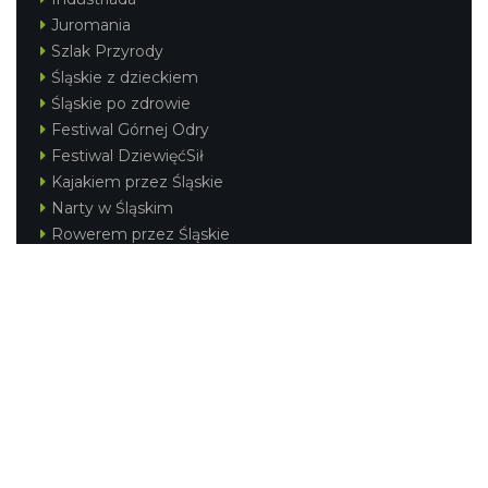
Juromania
Szlak Przyrody
Śląskie z dzieckiem
Śląskie po zdrowie
Festiwal Górnej Odry
Festiwal DziewięćSił
Kajakiem przez Śląskie
Narty w Śląskim
Rowerem przez Śląskie
Silesia Convention
Regionalne
Beskidy
Śląsk Cieszyński
Jura Krakowsko-Częstochowska
Kraina Górnej Odry
Górnośląsko-Zagłębiowska Metropolia
KONTAKT
|
PUNKTY IT
|
POLITYKA