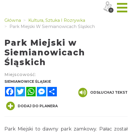
0
Główna
Kultura, Sztuka I Rozrywka
Park Miejski W Siemianowicach Śląskich
Park Miejski w
Siemianowicach
Śląskich
Miejscowość:
SIEMIANOWICE ŚLĄSKIE
Facebook
Twitter
WhatsApp
Messenger
Share
ODSŁUCHAJ TEKST
DODAJ DO PLANERA
Park Miejski to dawny park zamkowy. Pałac został