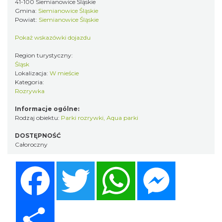
41-100 Siemianowice Śląskie
Gmina:
Siemianowice Śląskie
Powiat:
Siemianowice Śląskie
Pokaż wskazówki dojazdu
Region turystyczny:
Śląsk
Lokalizacja:
W mieście
Kategoria:
Rozrywka
Informacje ogólne:
Rodzaj obiektu:
Parki rozrywki, Aqua parki
DOSTĘPNOŚĆ
Całoroczny
Facebook
Twitter
WhatsApp
Messenger
Share