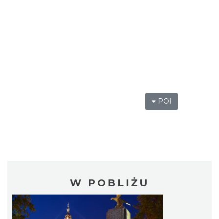
POI
W POBLIŻU