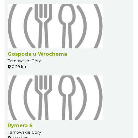
Gospoda u Wrochema
Tarnowskie Góry
0.29 km
Rymera 6
Tarnowskie Góry