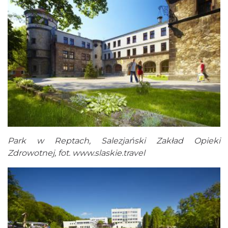
Park w Reptach, Salezjański Zakład Opieki
Zdrowotnej, fot. www.slaskie.travel