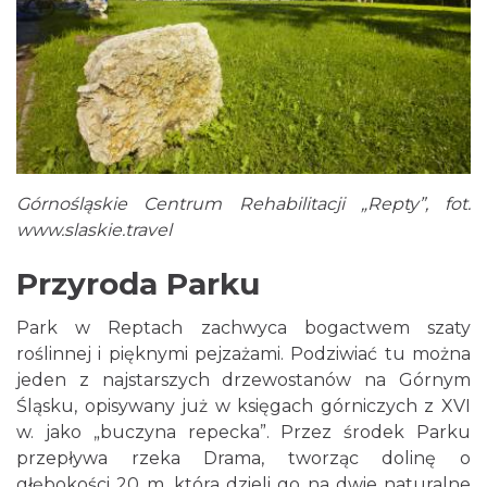
Górnośląskie Centrum Rehabilitacji „Repty”, fot.
www.slaskie.travel
Przyroda Parku
Park w Reptach zachwyca bogactwem szaty
roślinnej i pięknymi pejzażami. Podziwiać tu można
jeden z najstarszych drzewostanów na Górnym
Śląsku, opisywany już w księgach górniczych z XVI
w. jako „buczyna repecka”. Przez środek Parku
przepływa rzeka Drama, tworząc dolinę o
głębokości 20 m, która dzieli go na dwie naturalne