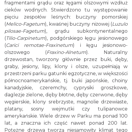
fragmentami grądu oraz łęgami olszowymi wzdłuż
cieków wodnych. Stwierdzono tu występowanie
pięciu zespołów leśnych: buczyny pomorskiej
(
Melico-Fagetum
), kwaśnej buczyny niżowej (
Luzulo
pilosae-Fagetum
), grądu subkontynentalnego
(
Tilio-Carpinetum
), podgórskiego łęgu jesionowego
(
Carici remotae-Fraxinetum
) i łęgu jesionowo-
olszowego (
Fraxino-Alnetum
). Naturalny
drzewostan, tworzony głównie przez buki, dęby,
graby, jesiony, lipy, klony i olsze, uzupełniają w
przestrzeni parku gatunki egzotyczne, w większości
północnoamerykańskie, tj. buki japońskie, choiny
kanadyjskie, czeremchy, cyprysiki groszkowe,
daglezje zielone, dęby błotne, dęby czerwone, dęby
węgierskie, klony srebrzyste, magnolie drzewiaste,
platany, sosny wejmutki czy tulipanowce
amerykańskie. Wiele drzew w Parku ma ponad 100
lat, a znaczna ich część nawet ponad 200 lat.
Potężne drzewa tworzą niesamowity klimat tego