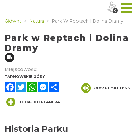
0
Główna
Natura
Park W Reptach I Dolina Dramy
Park w Reptach i Dolina
Dramy
Miejscowość:
TARNOWSKIE GÓRY
Facebook
Twitter
WhatsApp
Messenger
Share
ODSŁUCHAJ TEKST
DODAJ DO PLANERA
Historia Parku