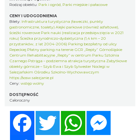
Rodzaj obiektu:
Park i ogród
,
Parki miejskie i pałacowe
CENY I UDOGODNIENIA
Bilety:
Infrastruktura turystyczna (ławeczki, punkty
gastronomiczne, toalety) Alejki parkowe (również asfaltowe),
ścieżki rowerowe Park nauki (realizacja przedsięwzięcia w 2021
roku) Ścieżka przyrodniczo-dydaktyczna (1,4 km – 20
przystanków, z lat 2004-2006) Parking bezpłatny od ulicy
Repeckiej Płatny parking na terenie GCR „Repty” Górnośląskie
Centrum Rehabilitacyjne „Repty” w centrum Parku Sztolnia
Czarnego Pstrąga – podziemna atrakcja turystyczna Zabytkowe
obiekty górnicze – Szyb Ewa i Szyb Sylwester Noclegi w
Salezjańskim Ośrodku Szkolno-Wychowawczym
https://sosw.salezjanie.pl
Ceny:
wstęp wolny
DOSTĘPNOŚĆ
Całoroczny
Facebook
Twitter
WhatsApp
Messenger
Share