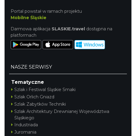
Portal powstał w ramach projektu
Mobilne Śląskie
Darmowa aplikacja
SLASKIE.travel
dostępna na
platformach
NASZE SERWISY
Tematyczne
Szlak i Festiwal Śląskie Smaki
Szlak Orlich Gniazd
Szlak Zabytków Techniki
Szlak Architektury Drewnianej Województwa
Śląskiego
Industriada
Juromania