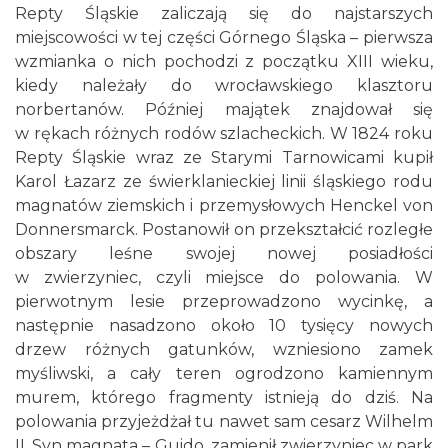
Repty Śląskie zaliczają się do najstarszych
miejscowości w tej części Górnego Śląska – pierwsza
wzmianka o nich pochodzi z początku XIII wieku,
kiedy należały do wrocławskiego klasztoru
norbertanów. Później majątek znajdował się
w rękach różnych rodów szlacheckich. W 1824 roku
Repty Śląskie wraz ze Starymi Tarnowicami kupił
Karol Łazarz ze świerklanieckiej linii śląskiego rodu
magnatów ziemskich i przemysłowych Henckel von
Donnersmarck. Postanowił on przekształcić rozległe
obszary leśne swojej nowej posiadłości
w zwierzyniec, czyli miejsce do polowania. W
pierwotnym lesie przeprowadzono wycinkę, a
następnie nasadzono około 10 tysięcy nowych
drzew różnych gatunków, wzniesiono zamek
myśliwski, a cały teren ogrodzono kamiennym
murem, którego fragmenty istnieją do dziś. Na
polowania przyjeżdżał tu nawet sam cesarz Wilhelm
II. Syn magnata – Guido, zamienił zwierzyniec w park