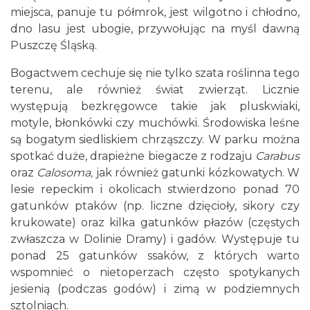
miejsca, panuje tu półmrok, jest wilgotno i chłodno,
dno lasu jest ubogie, przywołując na myśl dawną
Puszczę Śląską.
Bogactwem cechuje się nie tylko szata roślinna tego
terenu, ale również świat zwierząt. Licznie
występują bezkręgowce takie jak pluskwiaki,
motyle, błonkówki czy muchówki. Środowiska leśne
są bogatym siedliskiem chrząszczy. W parku można
spotkać duże, drapieżne biegacze z rodzaju
Carabus
oraz
Calosoma,
jak również gatunki kózkowatych. W
lesie repeckim i okolicach stwierdzono ponad 70
gatunków ptaków (np. liczne dzięcioły, sikory czy
krukowate) oraz kilka gatunków płazów (częstych
zwłaszcza w Dolinie Dramy) i gadów. Występuje tu
ponad 25 gatunków ssaków, z których warto
wspomnieć o nietoperzach często spotykanych
jesienią (podczas godów) i zimą w podziemnych
sztolniach.