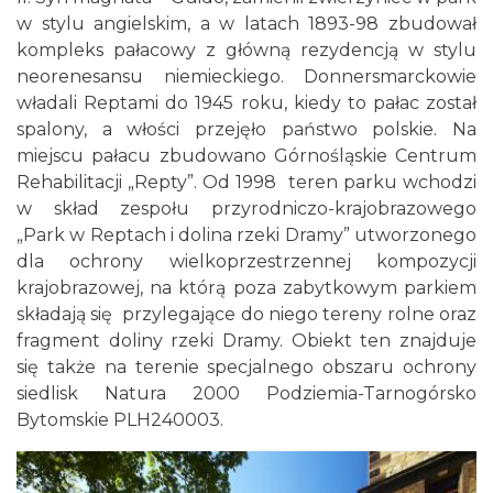
w stylu angielskim, a w latach 1893-98 zbudował
kompleks pałacowy z główną rezydencją w stylu
neorenesansu niemieckiego. Donnersmarckowie
władali Reptami do 1945 roku, kiedy to pałac został
spalony, a włości przejęło państwo polskie. Na
miejscu pałacu zbudowano Górnośląskie Centrum
Rehabilitacji „Repty”. Od 1998 teren parku wchodzi
w skład zespołu przyrodniczo-krajobrazowego
„Park w Reptach i dolina rzeki Dramy” utworzonego
dla ochrony wielkoprzestrzennej kompozycji
krajobrazowej, na którą poza zabytkowym parkiem
składają się przylegające do niego tereny rolne oraz
fragment doliny rzeki Dramy. Obiekt ten znajduje
się także na terenie specjalnego obszaru ochrony
siedlisk Natura 2000 Podziemia-Tarnogórsko
Bytomskie PLH240003.