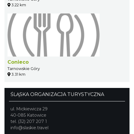
3.22 km
Conieco
Tarnowskie Góry
3.31 km
ŚLĄSKA ORGANIZACJA TURYSTYCZNA
ul. Mickiewicza 29
40-085 Katowice
tel. (32) 207 207 1
info@slaskie.travel