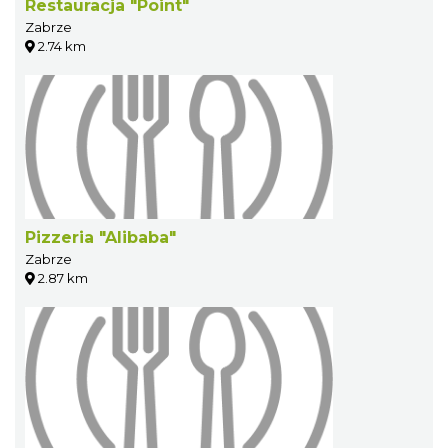
Restauracja "Point"
Zabrze
2.74 km
Pizzeria "Alibaba"
Zabrze
2.87 km