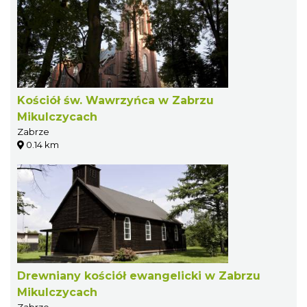
Kościół św. Wawrzyńca w Zabrzu
Mikulczycach
Zabrze
0.14 km
Drewniany kościół ewangelicki w Zabrzu
Mikulczycach
Zabrze