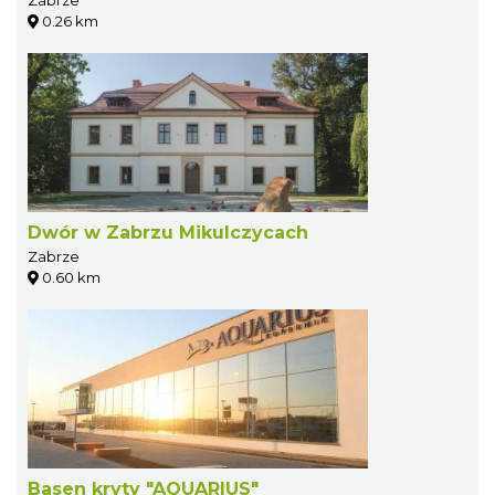
0.26 km
Dwór w Zabrzu Mikulczycach
Zabrze
0.60 km
Basen kryty "AQUARIUS"