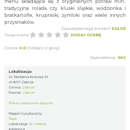
menu składające się z oryginalnych potraw m.in.:
tradycyjna rolada czy kluski śląskie, wodzionka i
bratkartofle, krupnioki, żymloki oraz wiele innych
przysmaków.
Zauważyłeś błąd w treści?
ZGŁOŚ
Twoja ocena:
DODAJ OCENĘ
Ocena:
0.0
(Oddano 0 głosy)
Wyświetlenia:
362
Lokalizacja:
Ul. Norberta Kroczka 10
41-807 Zabrze
Gmina:
Zabrze
Powiat:
Zabrze
Pokaż wskazówki dojazdu
Region turystyczny:
Śląsk
Lokalizacja:
W mieście
Kategoria: