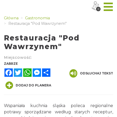
0
Główna
Gastronomia
Restauracja "Pod Wawrzynem"
Restauracja "Pod
Wawrzynem"
Miejscowość:
ZABRZE
Facebook
Twitter
WhatsApp
Messenger
Share
ODSŁUCHAJ TEKST
DODAJ DO PLANERA
Wspaniała kuchnia śląska poleca regionalne
potrawy sporządzane według starych receptur,