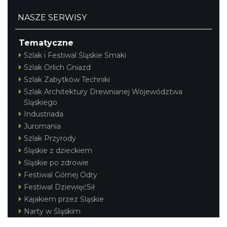
NASZE SERWISY
Tematyczne
Szlak i Festiwal Śląskie Smaki
Szlak Orlich Gniazd
Szlak Zabytków Techniki
Szlak Architektury Drewnianej Województwa
Śląskiego
Industriada
Juromania
Szlak Przyrody
Śląskie z dzieckiem
Śląskie po zdrowie
Festiwal Górnej Odry
Festiwal DziewięćSił
Kajakiem przez Śląskie
Narty w Śląskim
Rowerem przez Śląskie