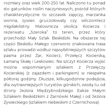
rozmiary oraz wiek 200-250 lat. Naliczono tu ponad
sto gatunków roślin naczyniowych, pośród których
charakterystyczne to szczawik zajęczy, marzanka
wonna, żywiec gruczołowaty czy wilczomlecz
migdałolistny. Malownicza okolica Kocierza i
rezerwatu „Szeroka” to teren, przez który
przechodzi Mały Szlak Beskidzki. Na obszarze tej
części Beskidu Małego czerwono znakowana trasa
szlaku prowadzi wzdłuż najwybitniejszych szczytów
pasma przez Żar, Kocierz, Przełęcz Kocierską,
Łamaną Skałę i Leskowiec. Na szczyt Kocierza wyjść
można wspomnianym szlakiem z Przełęczy
Kocierskiej (z zajazdem i parkingiem) w niespełna
półtorej godziny. Dłuższe, kilkugodzinne podejścia,
dla wytrawniejszych turystów górskich, wiodą tu od
strony Jeziora Międzybrodzkiego (także Małym
Szlakiem Beskidzkim z Żarnówki Małej) i od Jeziora
Żywieckiego (szlakiem niebieskim z Czernichowa).