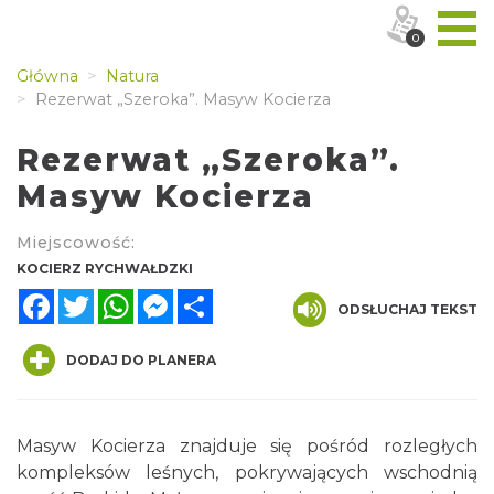
0
Główna
Natura
Rezerwat „Szeroka”. Masyw Kocierza
Rezerwat „Szeroka”.
Masyw Kocierza
Miejscowość:
KOCIERZ RYCHWAŁDZKI
Facebook
Twitter
WhatsApp
Messenger
Share
ODSŁUCHAJ TEKST
DODAJ DO PLANERA
Masyw Kocierza znajduje się pośród rozległych
kompleksów leśnych, pokrywających wschodnią