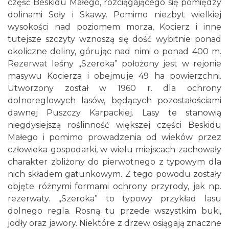
część Beskidu Małego, rozciągającego się pomiędzy
dolinami Soły i Skawy. Pomimo niezbyt wielkiej
wysokości nad poziomem morza, Kocierz i inne
tutejsze szczyty wznoszą się dość wybitnie ponad
okoliczne doliny, górując nad nimi o ponad 400 m.
Rezerwat leśny „Szeroka” położony jest w rejonie
masywu Kocierza i obejmuje 49 ha powierzchni.
Utworzony został w 1960 r. dla ochrony
dolnoreglowych lasów, będących pozostałościami
dawnej Puszczy Karpackiej. Lasy te stanowią
niegdysiejszą roślinność większej części Beskidu
Małego i pomimo prowadzenia od wieków przez
człowieka gospodarki, w wielu miejscach zachowały
charakter zbliżony do pierwotnego z typowym dla
nich składem gatunkowym. Z tego powodu zostały
objęte różnymi formami ochrony przyrody, jak np.
rezerwaty. „Szeroka” to typowy przykład lasu
dolnego regla. Rosną tu przede wszystkim buki,
jodły oraz jawory. Niektóre z drzew osiągają znaczne