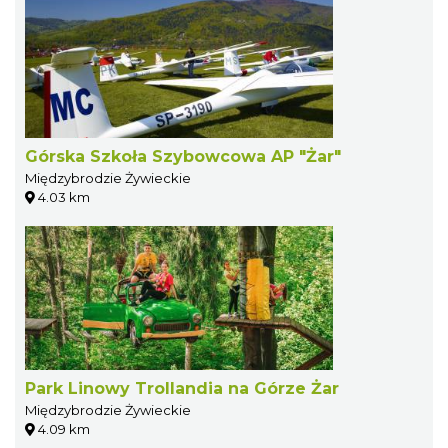
Górska Szkoła Szybowcowa AP "Żar"
Międzybrodzie Żywieckie
4.03 km
Park Linowy Trollandia na Górze Żar
Międzybrodzie Żywieckie
4.09 km