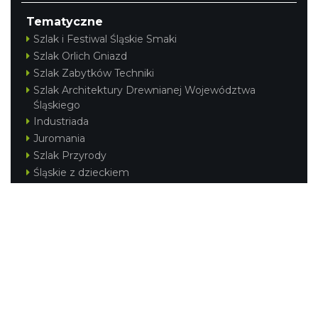
Tematyczne
Szlak i Festiwal Śląskie Smaki
Szlak Orlich Gniazd
Szlak Zabytków Techniki
Szlak Architektury Drewnianej Województwa
Śląskiego
Industriada
Juromania
Szlak Przyrody
Śląskie z dzieckiem
Śląskie po zdrowie
Festiwal Górnej Odry
Festiwal DziewięćSił
Kajakiem przez Śląskie
Narty w Śląskim
Rowerem przez Śląskie
Silesia Convention
Regionalne