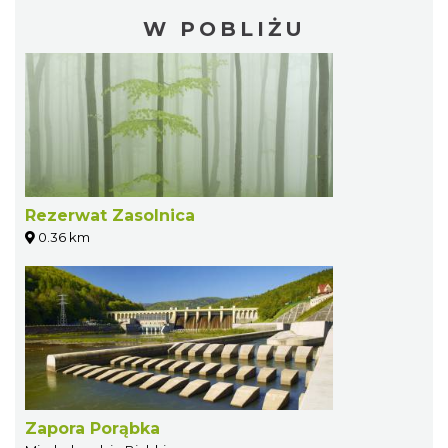
W POBLIŻU
Rezerwat Zasolnica
0.36 km
Zapora Porąbka