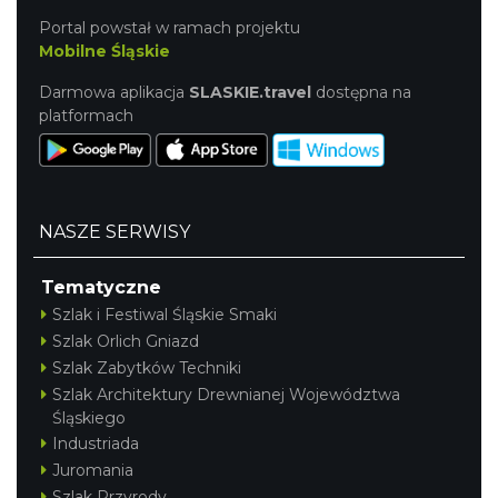
Portal powstał w ramach projektu
Mobilne Śląskie
Darmowa aplikacja
SLASKIE.travel
dostępna na
platformach
NASZE SERWISY
Tematyczne
Szlak i Festiwal Śląskie Smaki
Szlak Orlich Gniazd
Szlak Zabytków Techniki
Szlak Architektury Drewnianej Województwa
Śląskiego
Industriada
Juromania
Szlak Przyrody