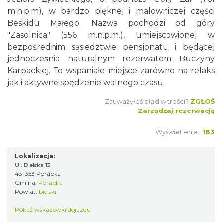
m.n.p.m), w bardzo pięknej i malowniczej części
Beskidu Małego. Nazwa pochodzi od góry
"Zasolnica" (556 m.n.p.m.), umiejscowionej w
bezpośrednim sąsiedztwie pensjonatu i będącej
jednocześnie naturalnym rezerwatem Buczyny
Karpackiej. To wspaniałe miejsce zarówno na relaks
jak i aktywne spędzenie wolnego czasu.
Zauważyłeś błąd w treści?
ZGŁOŚ
Zarządzaj rezerwacją
Wyświetlenia:
183
Lokalizacja:
Ul. Bielska 13
43-353 Porąbka
Gmina:
Porąbka
Powiat:
bielski
Pokaż wskazówki dojazdu