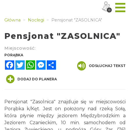
0
Główna
Noclegi
Pensjonat "ZASOLNICA"
Pensjonat "ZASOLNICA"
Miejscowość:
PORĄBKA
Facebook
Twitter
WhatsApp
Messenger
Share
ODSŁUCHAJ TEKST
DODAJ DO PLANERA
Pensjonat "Zasolnica" znajduje się w miejscowości
Porąbka k/Kęt. Jest on położony nad rzeką Sołą,
która płynie między jeziorem Międzybrodzkim a
Jeziorem Czanieckim, 10 min. samochodem od
Jeziora Żywieckiego, u podnóża Góry Żar (761