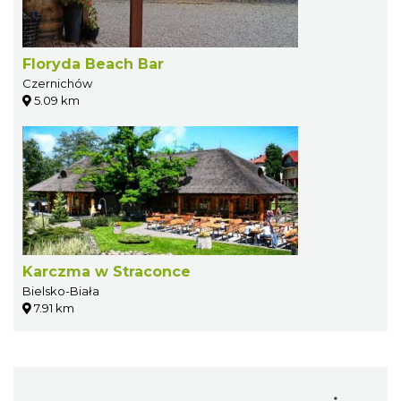
Floryda Beach Bar
Czernichów
5.09 km
Karczma w Straconce
Bielsko-Biała
7.91 km