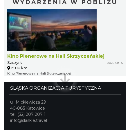
WYDARZENIA W POBLIŻU
Kino Plenerowe na Hali Skrzyczeńskiej
Szczyrk
2026-08-15
15.88 km
Kino Plenerowe na Hali Skrzyczeńskiej
ŚLĄSKA ORGANIZACJA TURYSTYCZNA
ul. Mickiewicza 29
40-085 Katowice
tel. (32) 207 207 1
info@slaskie.travel