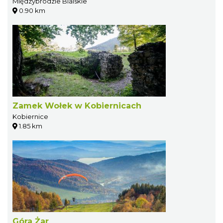
Międzybrodzie Bialskie
0.90 km
Zamek Wołek w Kobiernicach
Kobiernice
1.85 km
Góra Żar