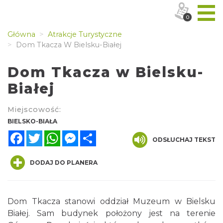
0
Główna
Atrakcje Turystyczne
Dom Tkacza W Bielsku-Białej
Dom Tkacza w Bielsku-
Białej
Miejscowość:
BIELSKO-BIAŁA
Facebook
Twitter
WhatsApp
Messenger
Share
ODSŁUCHAJ TEKST
DODAJ DO PLANERA
Dom Tkacza stanowi oddział Muzeum w Bielsku
Białej. Sam budynek położony jest na terenie