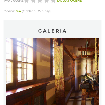
Twoja ocena:
DODAJ OCENĘ
Ocena:
0.4
(Oddano 135 głosy)
GALERIA