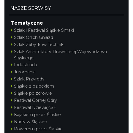
NASZE SERWISY
Tematyczne
Szlak i Festiwal Śląskie Smaki
Szlak Orlich Gniazd
Szlak Zabytków Techniki
Szlak Architektury Drewnianej Województwa
Śląskiego
Industriada
Juromania
Szlak Przyrody
Śląskie z dzieckiem
Śląskie po zdrowie
Festiwal Górnej Odry
Festiwal DziewięćSił
Kajakiem przez Śląskie
Narty w Śląskim
Rowerem przez Śląskie