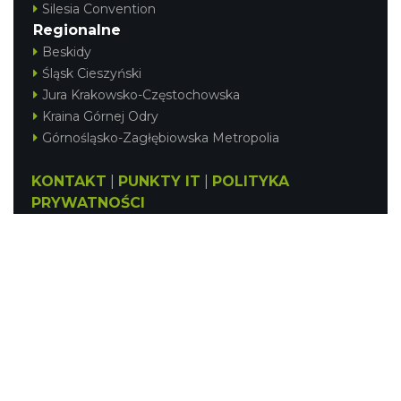
Silesia Convention
Regionalne
Beskidy
Śląsk Cieszyński
Jura Krakowsko-Częstochowska
Kraina Górnej Odry
Górnośląsko-Zagłębiowska Metropolia
KONTAKT
|
PUNKTY IT
|
POLITYKA
PRYWATNOŚCI