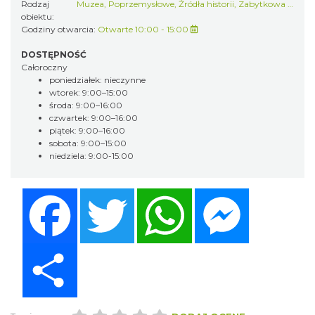
Rodzaj
Muzea
,
Poprzemysłowe
,
Źródła historii
,
Zabytkowa zabudowa
obiektu:
Godziny otwarcia:
Otwarte 10:00 - 15:00
DOSTĘPNOŚĆ
Całoroczny
poniedziałek: nieczynne
wtorek: 9:00–15:00
środa: 9:00–16:00
czwartek: 9:00–16:00
piątek: 9:00–16:00
sobota: 9:00–15:00
niedziela: 9:00-15:00
Facebook
Twitter
WhatsApp
Messenger
Share