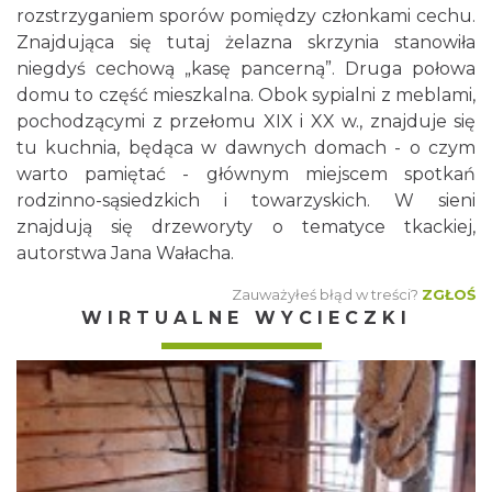
rozstrzyganiem sporów pomiędzy członkami cechu.
Znajdująca się tutaj żelazna skrzynia stanowiła
niegdyś cechową „kasę pancerną”. Druga połowa
domu to część mieszkalna. Obok sypialni z meblami,
pochodzącymi z przełomu XIX i XX w., znajduje się
tu kuchnia, będąca w dawnych domach - o czym
warto pamiętać - głównym miejscem spotkań
rodzinno-sąsiedzkich i towarzyskich. W sieni
znajdują się drzeworyty o tematyce tkackiej,
autorstwa Jana Wałacha.
Zauważyłeś błąd w treści?
ZGŁOŚ
WIRTUALNE WYCIECZKI