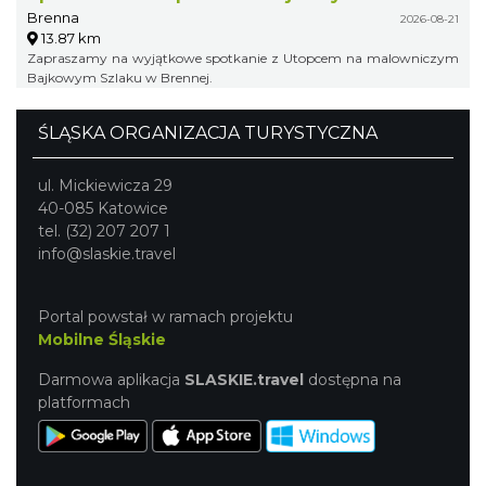
Brenna
2026-08-21
13.87 km
Zapraszamy na wyjątkowe spotkanie z Utopcem na malowniczym
Bajkowym Szlaku w Brennej.
ŚLĄSKA ORGANIZACJA TURYSTYCZNA
ul. Mickiewicza 29
40-085 Katowice
tel. (32) 207 207 1
info@slaskie.travel
Portal powstał w ramach projektu
Mobilne Śląskie
Darmowa aplikacja
SLASKIE.travel
dostępna na
platformach