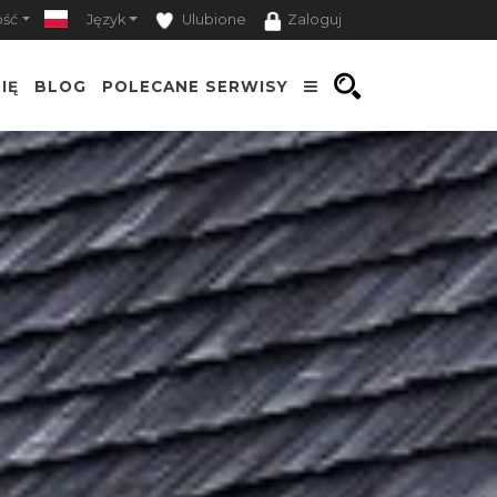
ość
Język
Ulubione
Zaloguj
IĘ
BLOG
POLECANE SERWISY