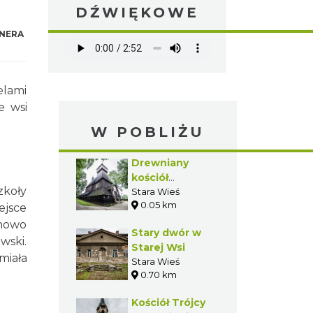
DŹWIĘKOWE
NERA
elami
e wsi
W POBLIŻU
Drewniany
kościół
zkoły
Podwyższenia
Stara Wieś
0.05 km
Krzyża
ejsce
Świętego w
 nowo
Stary dwór w
Starej Wsi
wski.
Starej Wsi
miała
Stara Wieś
0.70 km
Kościół Trójcy