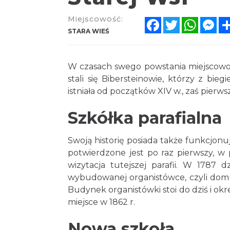
Miejscowość:
Facebook
Twitter
Whats
Me
STARA WIEŚ
W czasach swego powstania miejscowość
stali się Bibersteinowie, którzy z bie
istniała od początków XIV w., zaś pierw
Szkółka parafialna
Swoją historię posiada także funkcjonują
potwierdzone jest po raz pierwszy, w p
wizytacja tutejszej parafii. W 1787 
wybudowanej organistówce, czyli domu 
Budynek organistówki stoi do dziś i ok
miejsce w 1862 r.
Nowa szkoła