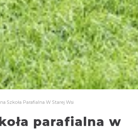
a Szkoła Parafialna W Starej Wsi
koła parafialna w