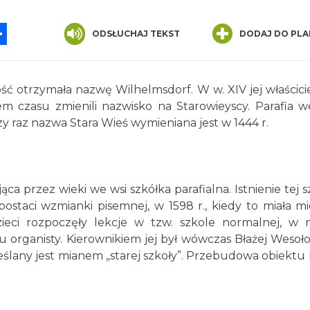
App
ssenger
Share
ODSŁUCHAJ TEKST
DODAJ DO PLA
 otrzymała nazwę Wilhelmsdorf. W w. XIV jej właścici
giem czasu zmienili nazwisko na Starowieyscy. Parafia w
szy raz nazwa Stara Wieś wymieniana jest w 1444 r.
ca przez wieki we wsi szkółka parafialna. Istnienie tej s
ostaci wzmianki pisemnej, w 1598 r., kiedy to miała mi
dzieci rozpoczęły lekcje w tzw. szkole normalnej, w
organisty. Kierownikiem jej był wówczas Błażej Wesoło
reślany jest mianem „starej szkoły”. Przebudowa obiektu 