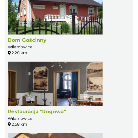
Dom Gościnny
Wilamowice
2.20 km
Restauracja "Rogowa"
Wilamowice
2.58 km