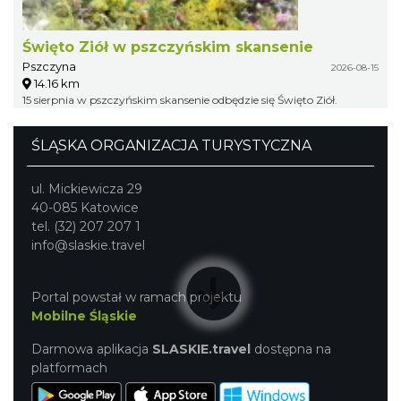
Święto Ziół w pszczyńskim skansenie
Pszczyna
2026-08-15
14.16 km
15 sierpnia w pszczyńskim skansenie odbędzie się Święto Ziół.
ŚLĄSKA ORGANIZACJA TURYSTYCZNA
ul. Mickiewicza 29
40-085 Katowice
tel. (32) 207 207 1
info@slaskie.travel
Portal powstał w ramach projektu
Mobilne Śląskie
Darmowa aplikacja
SLASKIE.travel
dostępna na
platformach