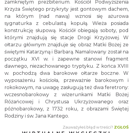
zamkniętym prezbiterium. Kościół Podwyższenia
Krzyża Świętego przykryty jest gontowym dachem,
na którym (nad nawą) wznosi się ażurowa
sygnaturka z cebulastą kopułą. Wieża posiada
konstrukcję słupową. Kościół obiegają soboty, pod
którymi znajdują się stacje Drogi Krzyżowej. W
ołtarzu głównym znajduje się obraz Matki Bożej ze
świętymi Katarzyną i Barbarą. Namalowany został na
początku XVI w. i zapewne stanowi fragment
dawnego, niezachowanego tryptyku. Z końca XVIII
w. pochodzą dwa barokowe ołtarze boczne. W
wyposażeniu kościoła, przeważnie barokowym i
rokokowym, na uwagę zasługują też dwa feretrony:
wczesnobarokowy z wizerunkami Matki Bożej
Różańcowej i Chrystusa Ukrzyżowanego oraz
późnobarokowy, z 1732 roku, z obrazami Świętej
Rodziny i św. Jana Kantego.
Zauważyłeś błąd w treści?
ZGŁOŚ