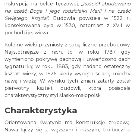
inskrypcja na belce tęczowej,
„kościół zbudowano
na cześć Boga i jego rodzicielki Marii i na cześć
Świętego Krzyża”
. Budowla powstała w 1522 r.,
konsekrowana była w 1530, natomiast z XVII w.
pochodzi jej wieża.
Kolejne wieki przyniosły z sobą liczne przebudowy.
Najistotniejsze z nich, to: w roku 1787, gdy
wymieniono pokrywę dachową i uwieńczono dach
sygnaturką; w roku 1883, gdy nadano ostateczny
kształt wieży; w 1926, kiedy wycięto ścianę miedzy
nawą i wieżą. W wyniku tych zmian zatarty został
pierwotny kształt budowli, która posiadała
charakterystyczny styl śląsko-małopolski.
Charakterystyka
Orientowana świątynia ma konstrukcję zrębową.
Nawa łączy się z węższym i niższym, trójbocznie