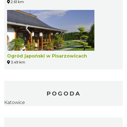
2.61 km
Ogród japoński w Pisarzowicach
3.49 km
POGODA
Katowice