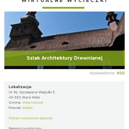
WIRTUALNE WYCIECZKI
Szlak Architektury Drewnianej
Wyświetlenia:
502
Lokalizacja:
Ul. Ks. Szczepana Wojtyłki 3
43-330 Stara Wieś
Gmina:
Wilamowice
Powiat:
bielski
Pokaż wskazówki dojazdu
Region turystyczny: