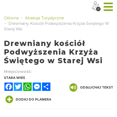
0
Główna
Atrakcje Turystyczne
Drewniany Kościół Podwyższenia Krzyża Świętego W
Starej Wsi
Drewniany kościół
Podwyższenia Krzyża
Świętego w Starej Wsi
Miejscowość:
STARA WIEŚ
Facebook
Twitter
WhatsApp
Messenger
Share
ODSŁUCHAJ TEKST
DODAJ DO PLANERA