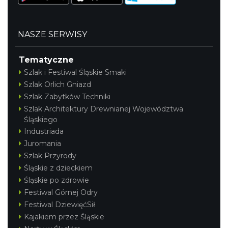
NASZE SERWISY
Tematyczne
Szlak i Festiwal Śląskie Smaki
Szlak Orlich Gniazd
Szlak Zabytków Techniki
Szlak Architektury Drewnianej Województwa
Śląskiego
Industriada
Juromania
Szlak Przyrody
Śląskie z dzieckiem
Śląskie po zdrowie
Festiwal Górnej Odry
Festiwal DziewięćSił
Kajakiem przez Śląskie