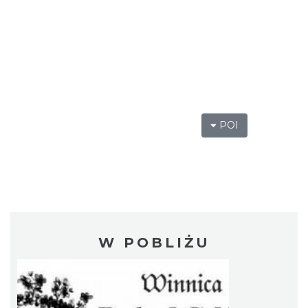
POI
W POBLIŻU