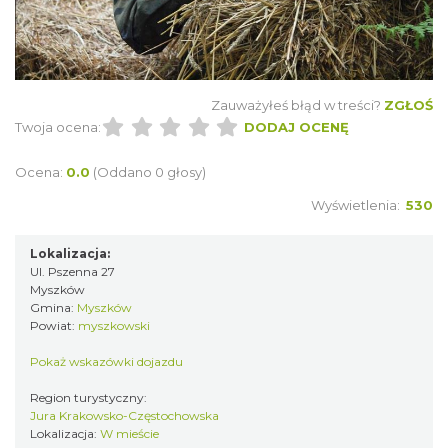
Zauważyłeś błąd w treści?
ZGŁOŚ
Twoja ocena:
DODAJ OCENĘ
Ocena:
0.0
(Oddano 0 głosy)
Wyświetlenia:
530
Lokalizacja:
Ul. Pszenna 27
Myszków
Gmina:
Myszków
Powiat:
myszkowski
Pokaż wskazówki dojazdu
Region turystyczny:
Jura Krakowsko-Częstochowska
Lokalizacja:
W mieście