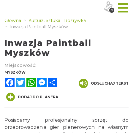
0
Główna
Kultura, Sztuka I Rozrywka
Inwazja Paintball Myszków
Inwazja Paintball
Myszków
Miejscowość:
MYSZKÓW
Facebook
Twitter
WhatsApp
Messenger
Share
ODSŁUCHAJ TEKST
DODAJ DO PLANERA
Posiadamy profesjonalny sprzęt do
przeprowadzenia gier plenerowych na własnym