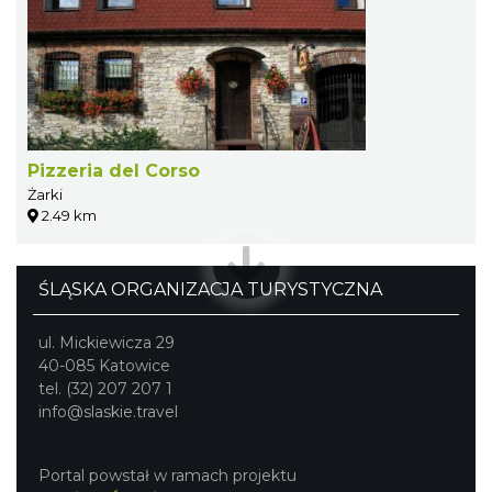
Pizzeria del Corso
Żarki
2.49 km
ŚLĄSKA ORGANIZACJA TURYSTYCZNA
ul. Mickiewicza 29
40-085 Katowice
tel. (32) 207 207 1
info@slaskie.travel
Portal powstał w ramach projektu