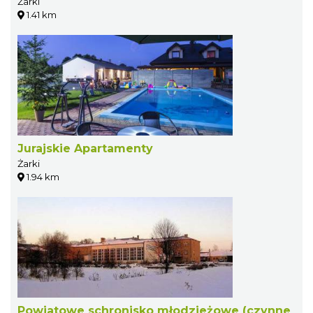
Żarki
1.41 km
Jurajskie Apartamenty
Żarki
1.94 km
Powiatowe schronisko młodzieżowe (czynne