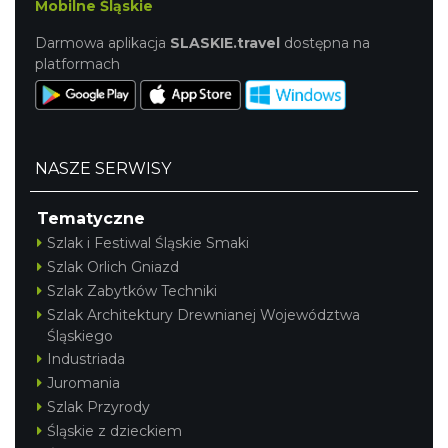
Mobilne Śląskie
Darmowa aplikacja
SLASKIE.travel
dostępna na
platformach
NASZE SERWISY
Tematyczne
Szlak i Festiwal Śląskie Smaki
Szlak Orlich Gniazd
Szlak Zabytków Techniki
Szlak Architektury Drewnianej Województwa
Śląskiego
Industriada
Juromania
Szlak Przyrody
Śląskie z dzieckiem