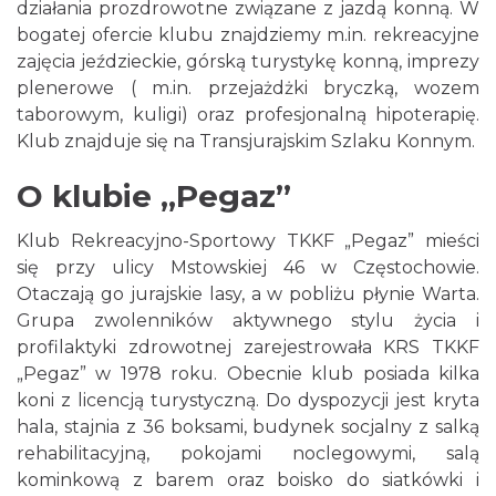
działania prozdrowotne związane z jazdą konną. W
bogatej ofercie klubu znajdziemy m.in. rekreacyjne
zajęcia jeździeckie, górską turystykę konną, imprezy
plenerowe ( m.in. przejażdżki bryczką, wozem
taborowym, kuligi) oraz profesjonalną hipoterapię.
Klub znajduje się na Transjurajskim Szlaku Konnym.
O klubie „Pegaz”
Klub Rekreacyjno-Sportowy TKKF „Pegaz” mieści
się przy ulicy Mstowskiej 46 w Częstochowie.
Otaczają go jurajskie lasy, a w pobliżu płynie Warta.
Grupa zwolenników aktywnego stylu życia i
profilaktyki zdrowotnej zarejestrowała KRS TKKF
„Pegaz” w 1978 roku. Obecnie klub posiada kilka
koni z licencją turystyczną. Do dyspozycji jest kryta
hala, stajnia z 36 boksami, budynek socjalny z salką
rehabilitacyjną, pokojami noclegowymi, salą
kominkową z barem oraz boisko do siatkówki i