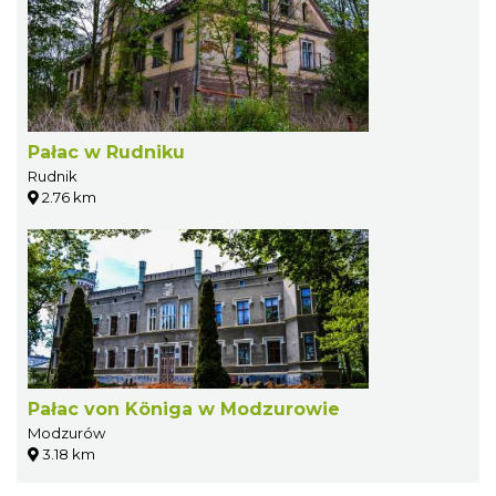
Pałac w Rudniku
Rudnik
2.76 km
Pałac von Königa w Modzurowie
Modzurów
3.18 km