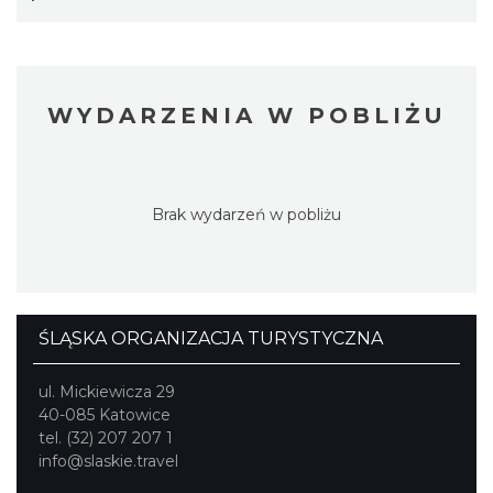
WYDARZENIA W POBLIŻU
Brak wydarzeń w pobliżu
ŚLĄSKA ORGANIZACJA TURYSTYCZNA
ul. Mickiewicza 29
40-085 Katowice
tel. (32) 207 207 1
info@slaskie.travel