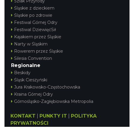
Szlak Przyrody
Śląskie z dzieckiem
Śląskie po zdrowie
Festiwal Górnej Odry
Festiwal DziewięćSił
Kajakiem przez Śląskie
Narty w Śląskim
Rowerem przez Śląskie
Silesia Convention
Regionalne
Beskidy
Śląsk Cieszyński
Jura Krakowsko-Częstochowska
Kraina Górnej Odry
Górnośląsko-Zagłębiowska Metropolia
KONTAKT
|
PUNKTY IT
|
POLITYKA
PRYWATNOŚCI