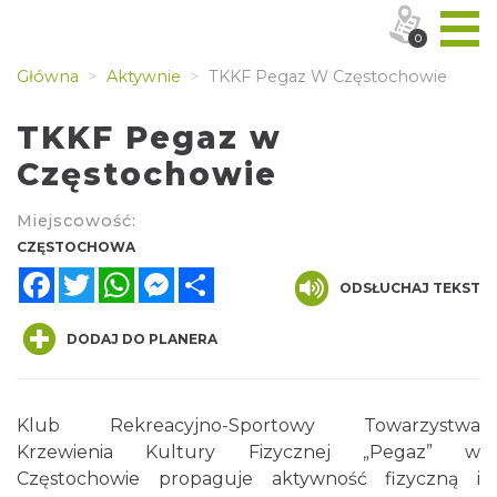
0
Główna
Aktywnie
TKKF Pegaz W Częstochowie
TKKF Pegaz w
Częstochowie
Miejscowość:
CZĘSTOCHOWA
Facebook
Twitter
WhatsApp
Messenger
Share
ODSŁUCHAJ TEKST
DODAJ DO PLANERA
Klub Rekreacyjno-Sportowy Towarzystwa
Krzewienia Kultury Fizycznej „Pegaz” w
Częstochowie propaguje aktywność fizyczną i