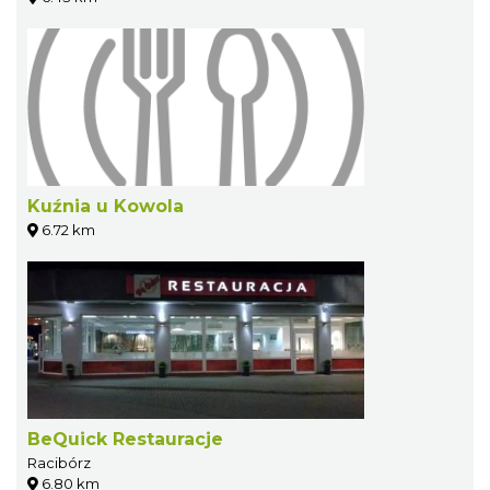
Kuźnia u Kowola
6.72 km
BeQuick Restauracje
Racibórz
6.80 km