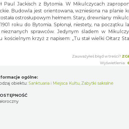
był Paul Jackisch z Bytomia. W Mikulczycach zapropo
ckie. Budowla jest orientowana, wzniesiona na planie k
została ostrosłupowym hełmem. Stary, drewniany mikulc
901 roku do Bytomia. Spłonął, niestety, na początku la
ez nieznanych sprawców. Jedynym śladem w Mikulcz
cu kościelnym krzyż z napisem: „Tu stał wielki Ołtarz St
Zauważyłeś błąd w treści?
ZG
Wyświetlenia:
nformacje ogólne:
odzaj obiektu:
Sanktuaria i Miejsca Kultu
,
Zabytki sakralne
OSTĘPNOŚĆ
ałoroczny