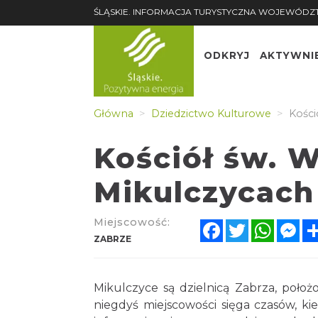
ŚLĄSKIE. INFORMACJA TURYSTYCZNA WOJEWÓDZ
ODKRYJ
AKTYWNI
Główna
Dziedzictwo Kulturowe
Kości
Kościół św. 
Mikulczycach
Miejscowość:
Facebook
Twitter
Whats
Me
ZABRZE
Mikulczyce są dzielnicą Zabrza, położ
niegdyś miejscowości sięga czasów, ki