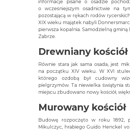
informacje pisane o osadzie pochod
o wcześniejszym osadnictwie na tym
pozostającą w rękach rodów rycerskich
XIX wieku majątek nabyli Donnersmarckow
pierwsza kopalnia. Samodzielną gminą b
Zabrze.
Drewniany kościół
Równie stara jak sama osada, jest mik
na początku XIV wieku. W XVI stule
którego ozdobą był cudowny wizer
pielgrzymów. Ta niewielka świątynia s
miejscu zbudowano nowy kościół, więks
Murowany kościół
Budowę rozpoczęto w roku 1892, po
Mikulczyc, hrabiego Guido Henckel von