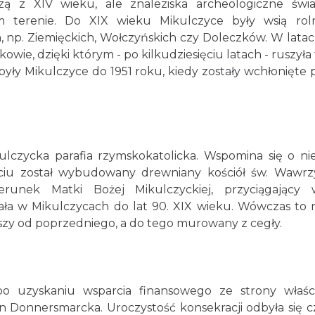
zą z XIV wieku, ale znaleziska archeologiczne świ
 terenie. Do XIX wieku Mikulczyce były wsią roln
, np. Ziemięckich, Wołczyńskich czy Doleczków. W latac
ie, dzięki którym - po kilkudziesięciu latach - ruszyła 
yły Mikulczyce do 1951 roku, kiedy zostały wchłonięte 
ulczycka parafia rzymskokatolicka. Wspomina się o nie
ciu został wybudowany drewniany kościół św. Wawrz
unek Matki Bożej Mikulczyckiej, przyciągający w
tała w Mikulczycach do lat 90. XIX wieku. Wówczas to n
zy od poprzedniego, a do tego murowany z cegły.
 uzyskaniu wsparcia finansowego ze strony właści
 Donnersmarcka. Uroczystość konsekracji odbyła się c