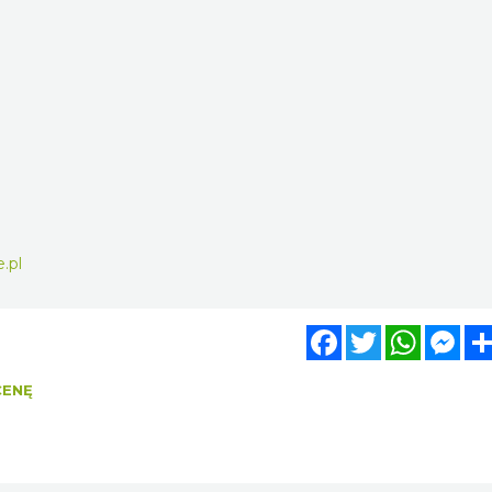
.pl
Facebook
Twitter
WhatsA
Mes
CENĘ