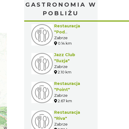
GASTRONOMIA W
POBLIŻU
Restauracja
"Pod
Wawrzynem"
Zabrze
0.14 km
Jazz Club
"Iluzja"
Zabrze
2.10 km
Restauracja
"Point"
Zabrze
2.67 km
Restauracja
"Riva"
Zabrze