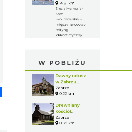
14.81 km
Silesia Memoriał
Kamili
Skolimowskiej –
międzynarodowy
mityng
lekkoatletyczny
organizowany
przez Fundację
Kamili
Skolimowskiej.
W POBLIŻU
Zawody poświęcone
są pamięci zmarłej
w lutym 2009 roku
Dawny ratusz
Kamili
w Zabrzu
Skolimowskiej –
Mikulczycach
Zabrze
mistrzyni
pp
senger
Share
olimpijskiej w rzucie
0.22 km
młotem z 2000
roku.
Drewniany
kościół
ewangelicki w
Zabrze
0.39 km
Zabrzu
Mikulczycach