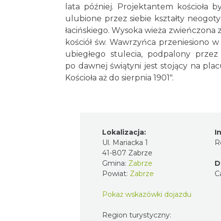
lata później. Projektantem kościoła 
ulubione przez siebie kształty neogoty
łacińskiego. Wysoka wieża zwieńczona 
kościół św. Wawrzyńca przeniesiono w 1
ubiegłego stulecia, podpalony prz
po dawnej świątyni jest stojący na pla
Kościoła aż do sierpnia 1901".
Lokalizacja:
I
Ul. Mariacka 1
R
41-807 Zabrze
Gmina:
Zabrze
D
Powiat:
Zabrze
C
Pokaż wskazówki dojazdu
Region turystyczny: