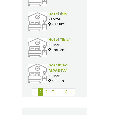
Hotel Ibis
Zabrze
2.93 km
Hotel "Ibis"
Zabrze
2.95 km
Gościniec
"SPARTA"
Zabrze
3.01 km
«
1
2
3
…
6
»