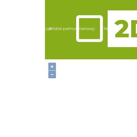
Atrakcje
Widok pełnoekranowy:
Noclegi
+
−