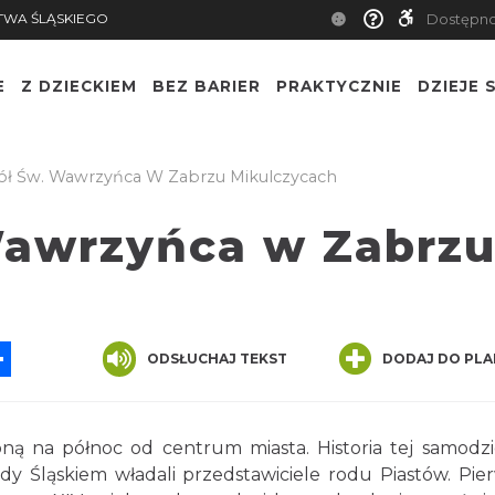
TWA ŚLĄSKIEGO
Dostępn
E
Z DZIECKIEM
BEZ BARIER
PRAKTYCZNIE
DZIEJE S
ół Św. Wawrzyńca W Zabrzu Mikulczycach
Wawrzyńca w Zabrz
App
ssenger
Share
ODSŁUCHAJ TEKST
DODAJ DO PLA
oną na północ od centrum miasta. Historia tej samodzi
edy Śląskiem władali przedstawiciele rodu Piastów. Pie