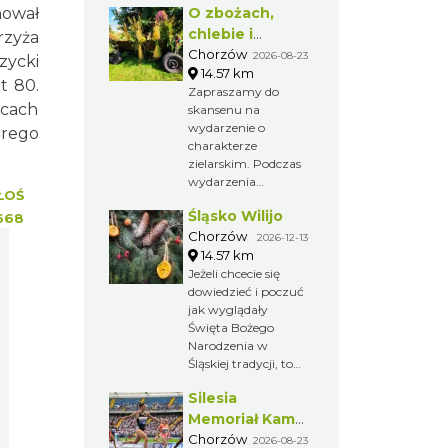
nował
O zbożach,
dawnych obrzędów
i zwyczajów na
chlebie i
rzyża
Górnym Śląsku.
ziołach
Chorzów
2026-08-23
zycki
14.57 km
t 80.
Zapraszamy do
ycach
skansenu na
wydarzenie o
arego
charakterze
zielarskim. Podczas
wydarzenia
ŁOŚ
odbywają się
Śląsko Wilijo
668
pokazy prac
żniwnych i działania
Chorzów
2026-12-13
młynów.
14.57 km
Jeżeli chcecie się
dowiedzieć i poczuć
jak wyglądały
Święta Bożego
Narodzenia w
Śląskiej tradycji, to
zapraszamy Was do
Silesia
chorzowskiego
skansenu na Śląsko
Memoriał Kamili
Wilijo.
Skolimowskiej
Chorzów
2026-08-23