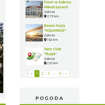
Dwór w Zabrzu
Mikulczycach
Zabrze
0.73 km
Basen kryty
"AQUARIUS"
Zabrze
1.62 km
Jazz Club
"Iluzja"
Zabrze
2.10 km
«
1
2
3
…
6
»
POGODA