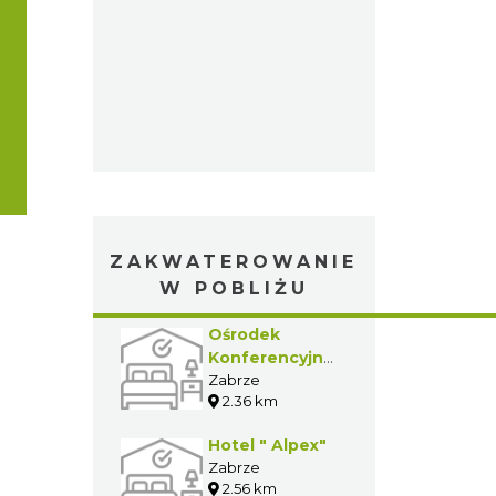
ZAKWATEROWANIE
W POBLIŻU
Ośrodek
Konferencyjno-
Szkoleniowy
Zabrze
2.36 km
Politechniki
Śląskiej
Hotel " Alpex"
"Innowacja"
Zabrze
2.56 km