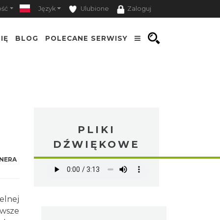
ość
Język
Ulubione
Zaloguj
IĘ
BLOG
POLECANE SERWISY
u
PLIKI
DŹWIĘKOWE
NERA
elnej
rwsze