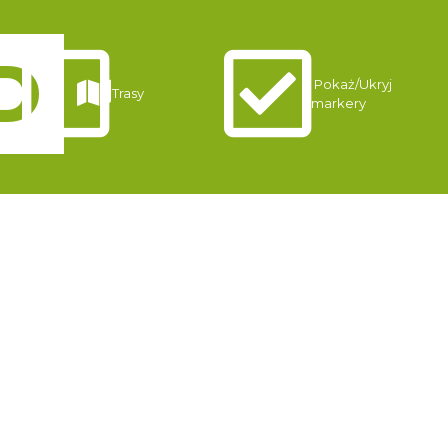
Pokaż/Ukryj
Trasy
markery