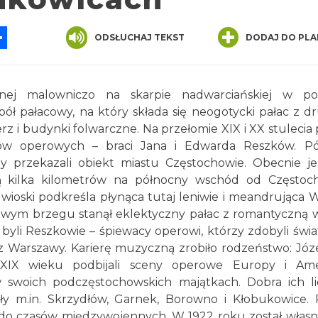
App
ssenger
Share
ODSŁUCHAJ TEKST
DODAJ DO PLA
ej malowniczo na skarpie nadwarciańskiej w pob
ł pałacowy, na który składa się neogotycki pałac z dr
rz i budynki folwarczne. Na przełomie XIX i XX stulecia 
ków operowych – braci Jana i Edwarda Reszków. Pó
zy przekazali obiekt miastu Częstochowie. Obecnie je
ą kilka kilometrów na północny wschód od Częstoc
z wioski podkreśla płynąca tutaj leniwie i meandrująca W
 lewym brzegu stanął eklektyczny pałac z romantyczną w
 byli Reszkowie – śpiewacy operowi, którzy zdobyli świ
z Warszawy. Karierę muzyczną zrobiło rodzeństwo: Józe
XIX wieku podbijali sceny operowe Europy i Amer
 w swoich podczęstochowskich majątkach. Dobra ich li
 m.in. Skrzydłów, Garnek, Borowno i Kłobukowice. 
do czasów międzywojennych. W 1922 roku został własn