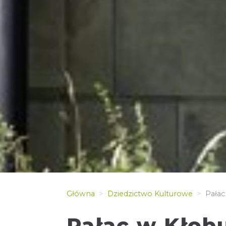
Główna
Dziedzictwo Kulturowe
Pałac
Pałac w Kłob