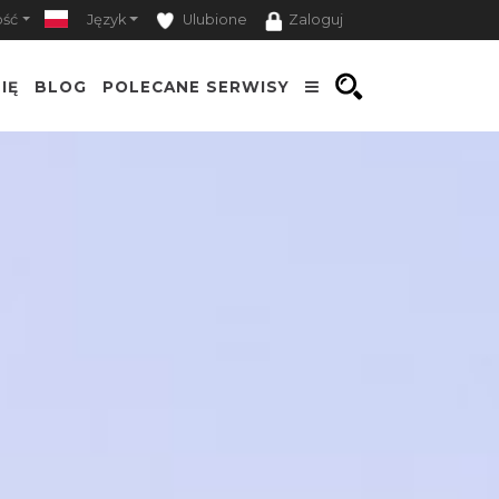
ość
Język
Ulubione
Zaloguj
IĘ
BLOG
POLECANE SERWISY