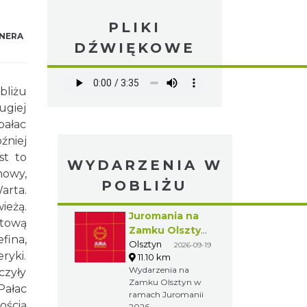
PLIKI
NERA
DŹWIĘKOWE
liżu
ugiej
pałac
źniej
st to
WYDARZENIA W
howy,
POBLIŻU
arta.
ieżą.
Juromania na
atową
Zamku Olsztyn:
fina,
19.09.2026
Olsztyn
2026-09-19
yki.
11.10 km
(sobota)
Wydarzenia na
czyły
Zamku Olsztyn w
Pałac
ramach Juromanii
ością
2026.