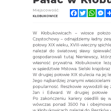
Miejscowość:
Facebook
Twitter
Whats
Me
KŁOBUKOWICE
W Kłobukowicach – wiosce położon
Częstochowy – odnajdziemy ładny zespó
połowy XIX wieku, XVIII-wieczny spichle
należał do światowej sławy śpiewa
gospodarowali tutaj Nieniewscy, któr
własność prywatna. Kłobukowice leż
w sąsiedztwie Mstowa. Sielski krajobra
W drugiej połowie XIX stulecia na jej
Jego najbardziej znanymi właścicielami
popularność. Reszkowie wywodzili się 
Jan i Edward. W drugiej połowie 
Po zakończeniu kariery osiedlili się
wówczas ponad 3500 ha i obejmowały
w Kłobukowicach należał do Reszków 