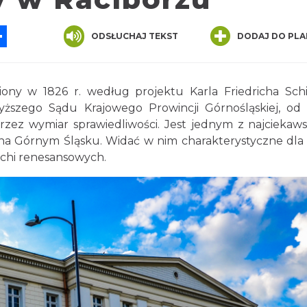
App
ssenger
Share
ODSŁUCHAJ TEKST
DODAJ DO PLA
ony w 1826 r. według projektu Karla Friedricha Schi
szego Sądu Krajowego Prowincji Górnośląskiej, od
z wymiar sprawiedliwości. Jest jednym z najciekaw
na Górnym Śląsku. Widać w nim charakterystyczne dla
ichi renesansowych.