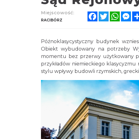
Miejscowość:
Facebook
Twitter
Whats
Me
RACIBÓRZ
Późnoklasycystyczny budynek wzniesi
Obiekt wybudowany na potrzeby Wyż
momentu bez przerwy użytkowany prze
przykładów niemieckiego klasycyzmu 
stylu wpływy budowli rzymskich, greck