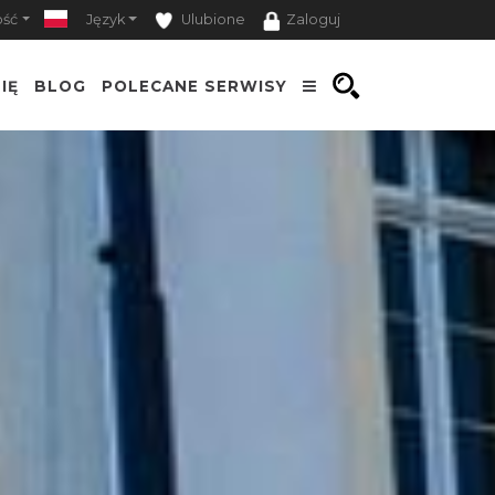
ość
Język
Ulubione
Zaloguj
IĘ
BLOG
POLECANE SERWISY