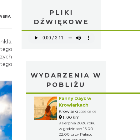
PLIKI
NERA
DŹWIĘKOWE
nkla.
 tego
szych
 tego
WYDARZENIA W
POBLIŻU
Fanny Days w
Krowiarkach
Krowiarki
2026-08-09
11.00 km
9 sierpnia 2026 roku
w godzinach 16:00–
22:00 przy Pałacu
w Krowiarkach