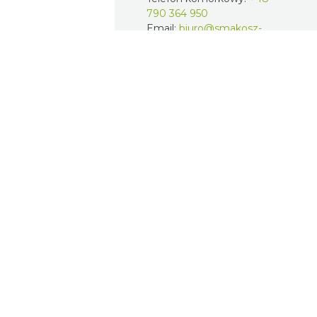
790 364 950
Email:
biuro@smakosz-
chybie.pl
Strona internetowa:
http://smakosz-chybie.pl/
Social media:
Facebook
Widok pełnoekranowy:
Atrakcje
Nocle
+
−