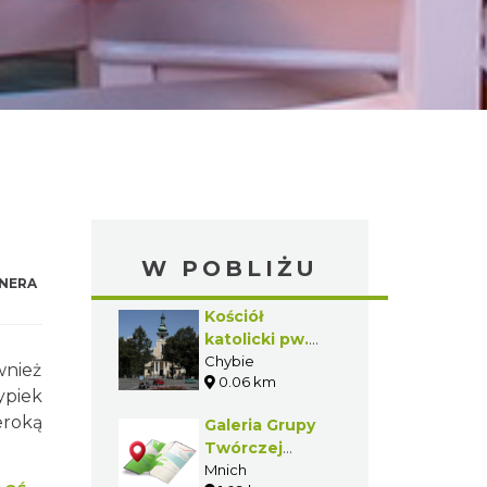
W POBLIŻU
NERA
Kościół
katolicki pw.
Chrystusa Króla
Chybie
wnież
0.06 km
w Chybiu.
ypiek
Sanktuarium
eroką
Galeria Grupy
Matki Bożej
Twórczej
Gołyskiej
"Eden"
Mnich