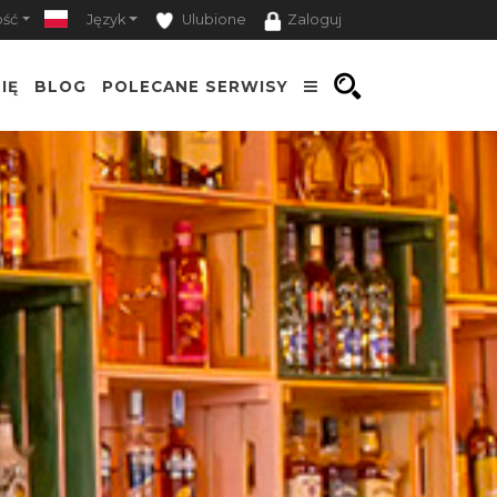
ość
Język
Ulubione
Zaloguj
IĘ
BLOG
POLECANE SERWISY