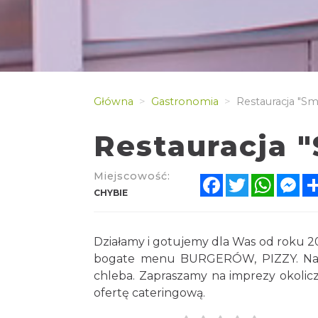
Główna
Gastronomia
Restauracja "S
Restauracja 
Miejscowość:
Facebook
Twitter
Whats
Me
CHYBIE
Działamy i gotujemy dla Was od roku 20
bogate menu BURGERÓW, PIZZY. Nasi
chleba. Zapraszamy na imprezy okolicz
ofertę cateringową.