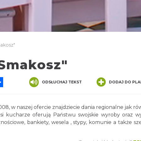
makosz"
"Smakosz"
App
ssenger
Share
ODSŁUCHAJ TEKST
DODAJ DO PLA
08, w naszej ofercie znajdziecie dania regionalne jak ró
 kucharze oferują Państwu swojskie wyroby oraz w
nościowe, bankiety, wesela , stypy, komunie a także sz