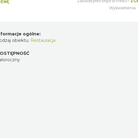
Zauważyłeś błąd w treści?
ZG
CENĘ
Wyświetlenia
nformacje ogólne:
odzaj obiektu:
Restauracja
OSTĘPNOŚĆ
ałoroczny