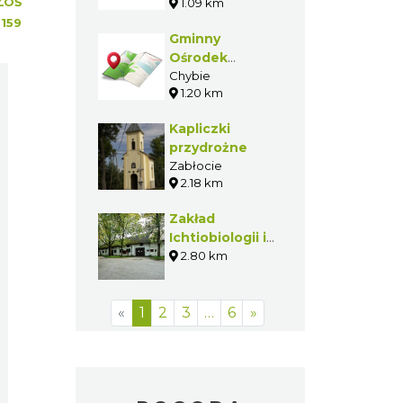
ŁOŚ
1.09 km
:
159
Gminny
Ośrodek
Kultury w
Chybie
1.20 km
Chybiu
Kapliczki
przydrożne
Zabłocie
2.18 km
Zakład
Ichtiobiologii i
Gospodarki
2.80 km
Rybackiej PAN
w Chybiu
«
1
2
3
…
6
»