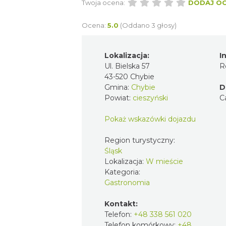
Twoja ocena:
DODAJ O
Ocena:
5.0
(Oddano 3 głosy)
Lokalizacja:
I
Ul. Bielska 57
R
43-520 Chybie
Gmina:
Chybie
D
Powiat:
cieszyński
C
Pokaż wskazówki dojazdu
Region turystyczny:
Śląsk
Lokalizacja:
W mieście
Kategoria:
Gastronomia
Kontakt:
Telefon:
+48 338 561 020
Telefon komórkowy:
+48