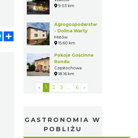
9.03 km
Agrogospodarstwo
- Dolina Warty
atsApp
Messenger
Share
Mstów
15.60 km
Pokoje Gościnne
Rondo
Częstochowa
18.16 km
«
1
2
3
…
6
»
GASTRONOMIA W
POBLIŻU