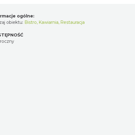
ormacje ogólne:
aj obiektu:
Bistro
,
Kawiarnia
,
Restauracja
STĘPNOŚĆ
oroczny