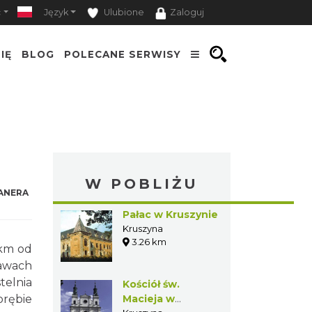
ć
Język
Ulubione
Zaloguj
IĘ
BLOG
POLECANE SERWISY
W POBLIŻU
ANERA
Pałac w Kruszynie
Kruszyna
3.26 km
 km od
rawach
telnia
Kościół św.
brębie
Macieja w