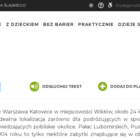
A ŚLĄSKIEGO
Dostępnoś
E
Z DZIECKIEM
BEZ BARIER
PRAKTYCZNIE
DZIEJE S
pp
senger
Share
ODSŁUCHAJ TEKST
DODAJ DO PL
sie Warszawa Katowice w miejscowości Wikłów, około 24
 idealna lokalizacja zarówno dla podróżujących w sp
iedzających pobliskie okolice. Pałac Lubomirskich, Pus
904 roku to tylko niektóre zabytki znajdujące się w o