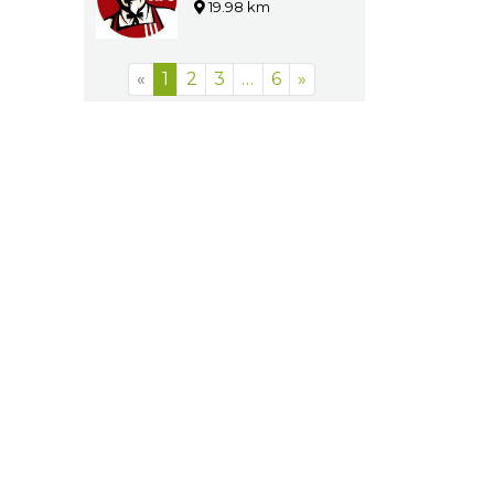
19.98 km
«
1
2
3
…
6
»