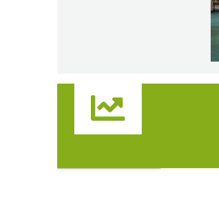
Widok pełnoekranowy:
Atrakcje
Nocleg