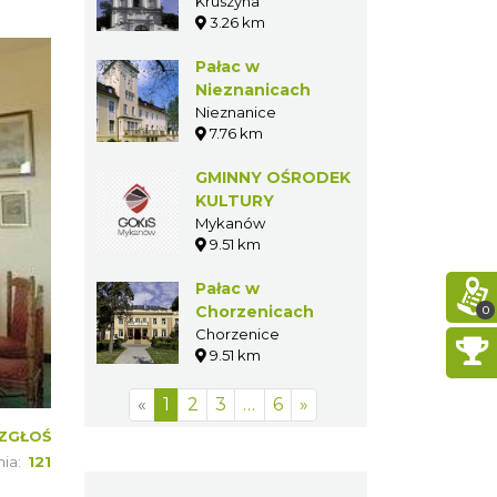
Kruszynie
Kruszyna
3.26 km
Pałac w
Nieznanicach
Nieznanice
7.76 km
GMINNY OŚRODEK
KULTURY
Mykanów
9.51 km
Pałac w
Chorzenicach
0
Chorzenice
9.51 km
«
1
2
3
…
6
»
ZGŁOŚ
nia:
121