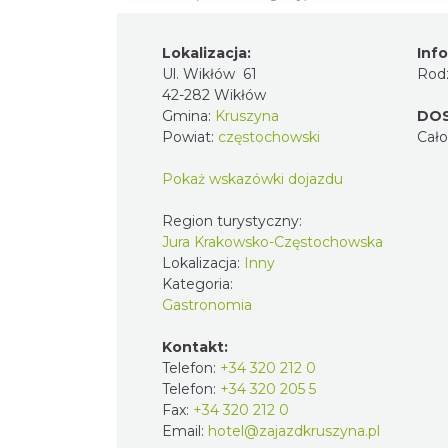
Lokalizacja:
Inf
Ul. Wikłów 61
Rodz
42-282 Wikłów
Gmina:
Kruszyna
DO
Powiat:
częstochowski
Cał
Pokaż wskazówki dojazdu
Region turystyczny:
Jura Krakowsko-Częstochowska
Lokalizacja:
Inny
Kategoria:
Gastronomia
Kontakt:
Telefon:
+34 320 212 0
Telefon:
+34 320 205 5
Fax:
+34 320 212 0
Email:
hotel@zajazdkruszyna.pl