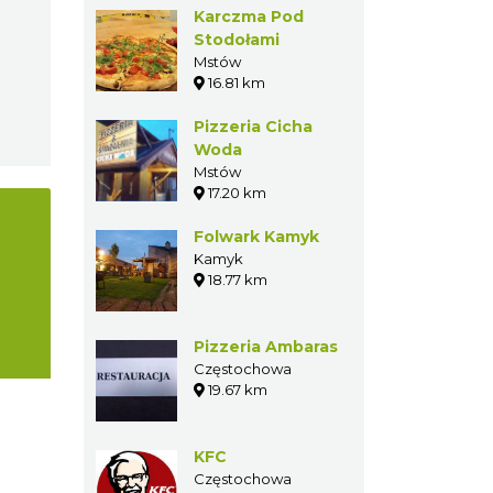
Karczma Pod
Stodołami
Mstów
16.81 km
Pizzeria Cicha
Woda
Mstów
17.20 km
Folwark Kamyk
Kamyk
18.77 km
Pizzeria Ambaras
Częstochowa
19.67 km
KFC
Częstochowa