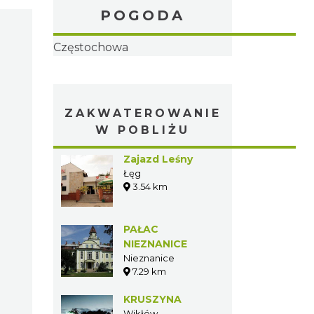
POGODA
Częstochowa
ZAKWATEROWANIE
W POBLIŻU
Zajazd Leśny
Łęg
3.54 km
PAŁAC
NIEZNANICE
Nieznanice
7.29 km
KRUSZYNA
Wikłów