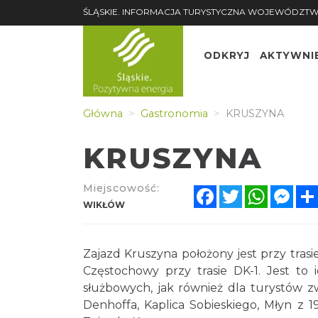
ŚLĄSKIE. INFORMACJA TURYSTYCZNA WOJEWÓDZTW
ODKRYJ
AKTYWNI
Główna
Gastronomia
KRUSZYNA
KRUSZYNA
Miejscowość:
Facebook
Twitter
WhatsA
Mes
WIKŁÓW
Zajazd Kruszyna położony jest przy tra
Częstochowy przy trasie DK-1. Jest to
służbowych, jak również dla turystów zw
Denhoffa, Kaplica Sobieskiego, Młyn z 1