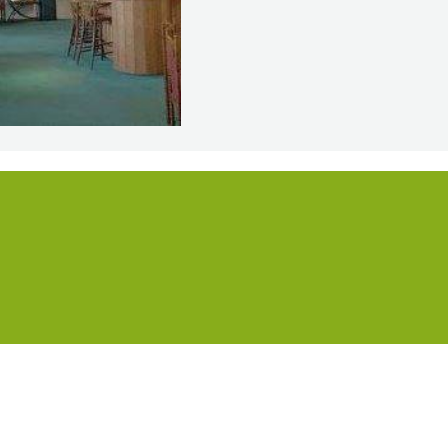
Pokaż/Ukryj
i
Trasy
markery