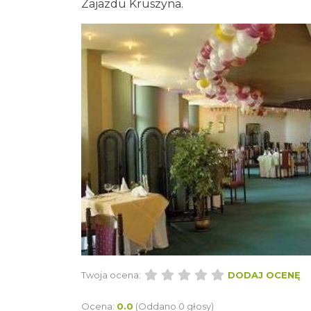
Zajazdu Kruszyna.
Twoja ocena:
DODAJ OCENĘ
Ocena:
0.0
(Oddano 0 głosy)