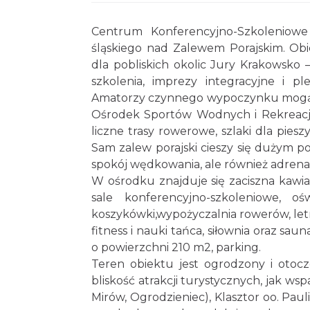
Centrum Konferencyjno-Szkoleniowe
śląskiego nad Zalewem Porajskim. Ob
dla pobliskich okolic Jury Krakowsko 
szkolenia, imprezy integracyjne i p
Amatorzy czynnego wypoczynku mogą s
Ośrodek Sportów Wodnych i Rekreacji
liczne trasy rowerowe, szlaki dla pie
Sam zalew porajski cieszy się dużym 
spokój wędkowania, ale również adrena
W ośrodku znajduje się zaciszna kawia
sale konferencyjno-szkoleniowe, oś
koszykówki,wypożyczalnia rowerów, letni 
fitness i nauki tańca, siłownia oraz sa
o powierzchni 210 m2, parking.
Teren obiektu jest ogrodzony i otoc
bliskość atrakcji turystycznych, jak ws
Mirów, Ogrodzieniec), Klasztor oo. Pau