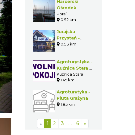
Harcerski
Ośrodek
Wodny w
Poraj
0.92 km
Poraju - Gmina
Poraj
Jurajska
Przystań -
OŚRODEK
0.93 km
WYPOCZYNKOWY
Agroturystyka -
Kuźnica Stara -
Gmina Poraj
Kuźnica Stara
1.45 km
Agroturytyka -
Pluta Grażyna
1.85 km
«
1
2
3
…
6
»