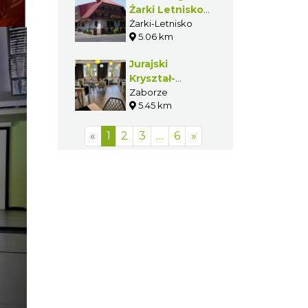
Żarki Letnisko -
Gmina Poraj
Żarki-Letnisko
5.06 km
Jurajski
Kryształ-
Restauracja w
Zaborze
5.45 km
Zaborzu
«
1
2
3
…
6
»