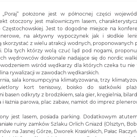
 „Poraj” położone jest w północnej części wojewó
iekt otoczony jest malowniczym lasem, charakterysty
– Częstochowskiej. Jest to dogodne miejsce na konfere
lenerowe, na aktywny wypoczynek jak i słodkie leni
korzystać z wielu atrakcji wodnych, proponowanych 
. Dla tych którzy wolą czuć ląd pod nogami, propon
szych wędrowców doskonale nadające się do nordic walk
powodzeniem wśród wędkarzy dla których czeka tu nie 
lina rywalizacji w zawodach wędkarskich.
rnia, sala konsumpcyjna klimatyzowana, trzy klimatyz
wietlony kort tenisowy, boisko do siatkówki plaż
basen odkryty z brodzikiem, sala gier, kręgielnia, bilard,
una i łaźnia parowa, plac zabaw, namiot do imprez plener
zony jest lasem, posiada parking. Dodatkowym atutem
paniałe ruiny zamków Szlaku Orlich Gniazd (Olsztyn, Bobo
linów na Jasnej Górze, Dworek Krasińskich, Pałac Raczyń