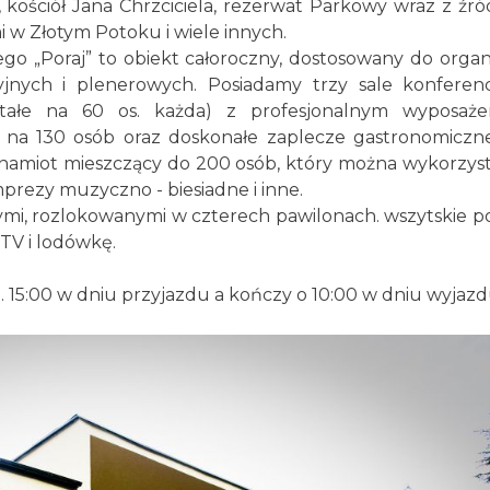
ściół Jana Chrzciciela, rezerwat Parkowy wraz z źró
i w Złotym Potoku i wiele innych.
 „Poraj” to obiekt całoroczny, dostosowany do organi
cyjnych i plenerowych. Posiadamy trzy sale konferen
tałe na 60 os. każda) z profesjonalnym wyposaż
e na 130 osób oraz doskonałe zaplecze gastronomiczn
namiot mieszczący do 200 osób, który można wykorzys
ezy muzyczno - biesiadne i inne.
i, rozlokowanymi w czterech pawilonach. wszytskie p
TV i lodówkę.
 15:00 w dniu przyjazdu a kończy o 10:00 w dniu wyjazd