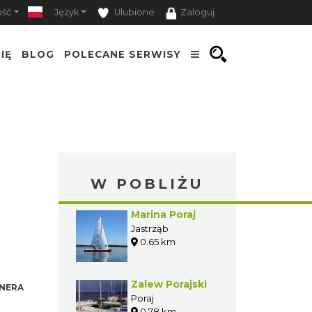
ość
Język
Ulubione
Zaloguj
IĘ
BLOG
POLECANE SERWISY
W POBLIŻU
Marina Poraj
Jastrząb
0.65 km
Zalew Porajski
NERA
Poraj
0.78 km