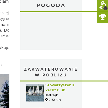
dłami
POGODA
0
zacji
cyjne
eniem
e. Do
tać w
okoje
u.
ZAKWATEROWANIE
W POBLIŻU
Stowarzyszenie
Yacht Club
Zefir- Drakkar -
Jastrząb
0.62 km
Jastrząb -
Gmina Poraj