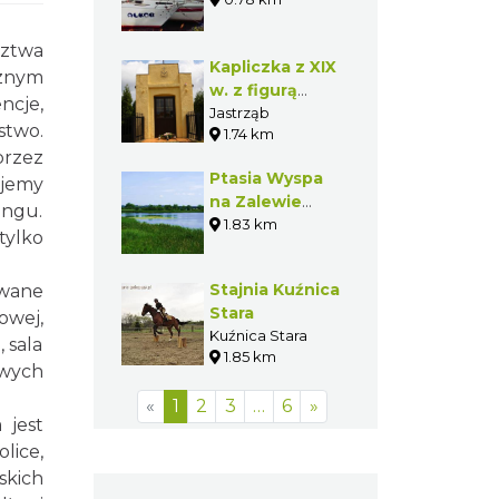
dztwa
Kapliczka z XIX
cznym
w. z figurą
ncje,
Chrystusa w
Jastrząb
stwo.
1.74 km
Jastrzębiu
przez
Ptasia Wyspa
ujemy
na Zalewie
ingu.
Poraj - Gmina
1.83 km
tylko
Poraj
Stajnia Kuźnica
owane
Stara
owej,
Kuźnica Stara
 sala
1.85 km
owych
«
1
2
3
…
6
»
 jest
lice,
skich