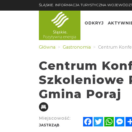
ŚLĄSKIE. INFORMACJA TURYSTYCZNA WOJEWÓDZ
ODKRYJ
AKTYWNI
Główna
Gastronomia
Centrum Konfer
Centrum Konf
Szkoleniowe 
Gmina Poraj
Miejscowość:
Facebook
Twitter
Whats
Me
JASTRZĄB