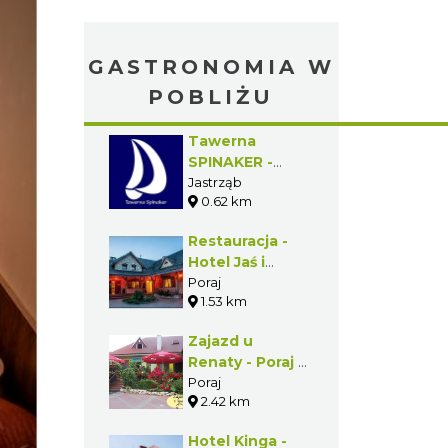
GASTRONOMIA W
POBLIŻU
Tawerna
SPINAKER -
Jastrząb -
Jastrząb
0.62 km
Gmina Poraj
Restauracja -
Hotel Jaś i
Małgosia - Poraj
Poraj
1.53 km
- Gmina Poraj
Zajazd u
Renaty - Poraj -
Gmina Poraj
Poraj
2.42 km
Hotel Kinga -