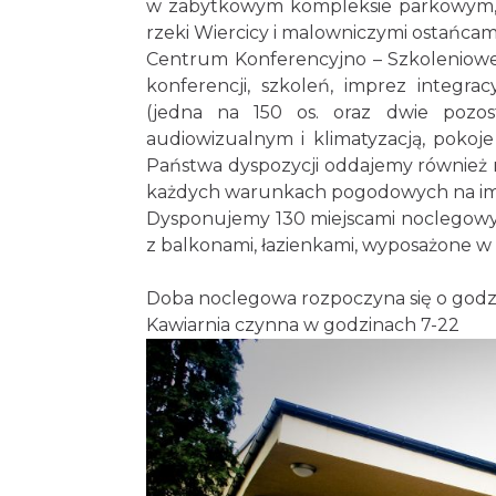
w zabytkowym kompleksie parkowym, ko
rzeki Wiercicy i malowniczymi ostańcam
Centrum Konferencyjno – Szkoleniowego
konferencji, szkoleń, imprez integra
(jedna na 150 os. oraz dwie pozos
audiowizualnym i klimatyzacją, pokoj
Państwa dyspozycji oddajemy również 
każdych warunkach pogodowych na impr
Dysponujemy 130 miejscami noclegowym
z balkonami, łazienkami, wyposażone w 
Doba noclegowa rozpoczyna się o godz.
Kawiarnia czynna w godzinach 7-22