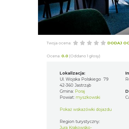
Twoja ocena:
DODAJ O
Ocena:
0.0
(Oddano 1 głosy)
Lokalizacja:
I
Ul. Wojska Polskiego 79
R
42-360 Jastrząb
Gmina:
Poraj
D
Powiat:
myszkowski
C
Pokaż wskazówki dojazdu
Region turystyczny:
Jura Krakowsko-