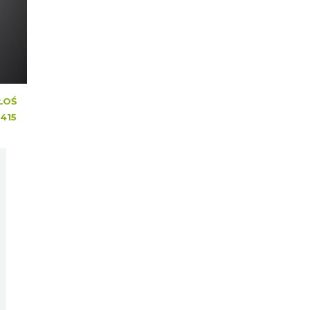
ŁOŚ
415