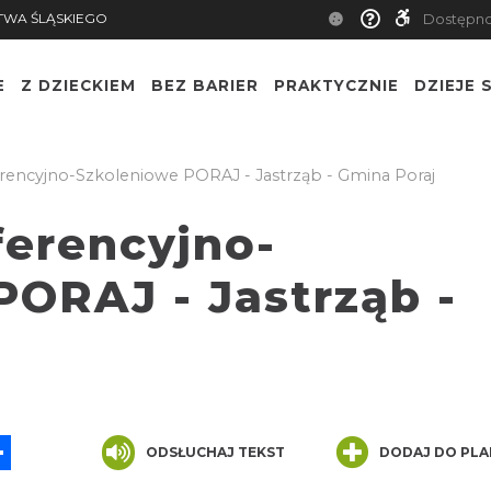
TWA ŚLĄSKIEGO
Dostępn
E
Z DZIECKIEM
BEZ BARIER
PRAKTYCZNIE
DZIEJE S
encyjno-Szkoleniowe PORAJ - Jastrząb - Gmina Poraj
erencyjno-
PORAJ - Jastrząb -
App
ssenger
Share
ODSŁUCHAJ TEKST
DODAJ DO PLA