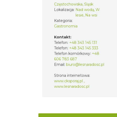
Częstochowska, Śląsk
Lokalizacja:
Nad wodą, W
lesie, Na wsi
Kategoria:
Gastronomia
Kontakt:
Telefon:
+48 343 145 131
Telefon:
+48 343 145 333
Telefon komórkowy:
+48
606 783 687
Email:
biuro@lesnaradosc.pl
Strona internetowa:
www.cksporaj.pl ,
www.lesnaradosc.pl