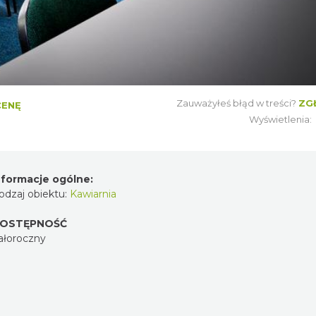
Zauważyłeś błąd w treści?
ZG
CENĘ
Wyświetlenia:
nformacje ogólne:
odzaj obiektu:
Kawiarnia
OSTĘPNOŚĆ
ałoroczny