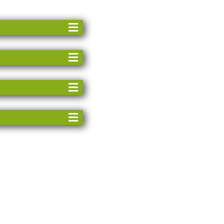
ibórz Stare Miasto
2 km rzeki
wice dł.: 10,8
ZY
 wodna
ny próg wymagający
e niebezpieczne
 spływu
ożliwość odbioru i