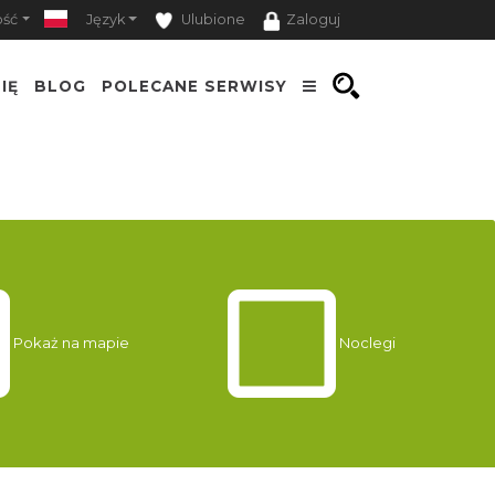
ość
Język
Ulubione
Zaloguj
IĘ
BLOG
POLECANE SERWISY
Pokaż na mapie
Noclegi