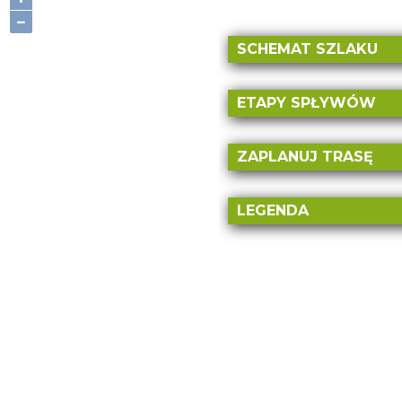
min)
−
Rac
SCHEMAT SZLAKU
698,
ETAPY SPŁYWÓW
Racibórz Miasto – Ciecho
km
ZAPLANUJ TRASĘ
DODAJ PIERWS
LEGENDA
PUNKT Z MAPY
Uwaga: elektrownia
Dystans:
0
km
Uwaga: niebezpiecz
Czas trwania:
0h
przenoski
Uwaga: inne miejsc
Miejsce rozpoczęcia
Miejsce etapowe - m