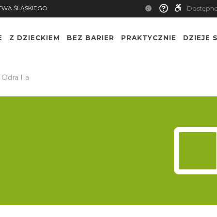
TWA ŚLĄSKIEGO
Dostępn
E
Z DZIECKIEM
BEZ BARIER
PRAKTYCZNIE
DZIEJE S
ergowice
 Odra IIa
km rzeki km)
ze
2 km rzeki
chowice
2 km rzeki
bórz Ujście K. Ulga
m rzeki