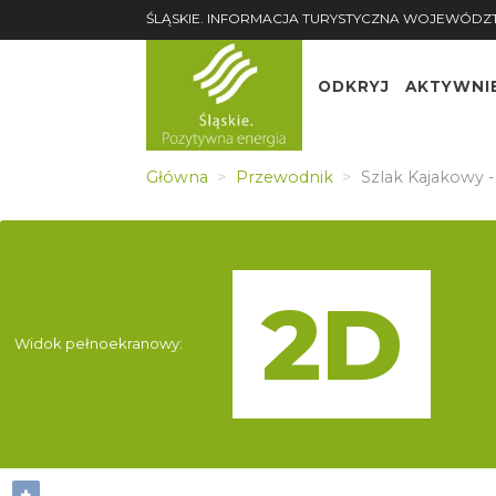
ŚLĄSKIE. INFORMACJA TURYSTYCZNA WOJEWÓDZ
ODKRYJ
AKTYWNI
Dzi
Główna
Przewodnik
Szlak Kajakowy -
677 
7,2 km
(1-1,5 h)
3 km
Tur
(40-60
684,
min)
Widok pełnoekranowy:
Cie
687,
6,8km
(1-1 h 20
min)
4,1 km
Raci
(30-40
+
94 k