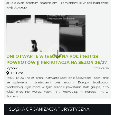
drugie życie prostym materiałom i zamienimy je w coś naprawdę
wyjątkowego!
DNI OTWARTE w teatrze NA PÓŁ i teatrze
POWROTÓW || REKRUTACJA NA SEZON 26/27
Rybnik
2026-08-29
9.38 km
17:00-19:00 | halo! Rybnik Otwarte Spotkanie Śpiewacze - spotkanie
ze śpiewem i tradycjami pieśniarskimi Europy środkowo-
wschodniej. Być może w tym sezonie powstanie stała grupa, a to
właśnie do niej wstęp. Wiek: 14+. Prowadzą: M. Konsek i M. Z.
Suchan.
ŚLĄSKA ORGANIZACJA TURYSTYCZNA