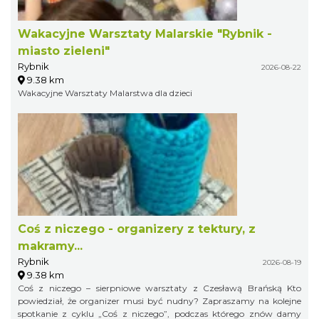
Wakacyjne Warsztaty Malarskie "Rybnik -
miasto zieleni"
Rybnik
2026-08-22
9.38 km
Wakacyjne Warsztaty Malarstwa dla dzieci
Coś z niczego - organizery z tektury, z
makramy...
Rybnik
2026-08-19
9.38 km
Coś z niczego – sierpniowe warsztaty z Czesławą Brańską Kto
powiedział, że organizer musi być nudny? Zapraszamy na kolejne
spotkanie z cyklu „Coś z niczego”, podczas którego znów damy