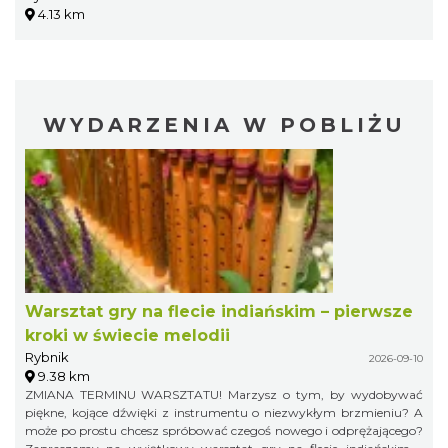
4.13 km
WYDARZENIA W POBLIŻU
Warsztat gry na flecie indiańskim – pierwsze
kroki w świecie melodii
Rybnik
2026-09-10
9.38 km
ZMIANA TERMINU WARSZTATU! Marzysz o tym, by wydobywać
piękne, kojące dźwięki z instrumentu o niezwykłym brzmieniu? A
może po prostu chcesz spróbować czegoś nowego i odprężającego?