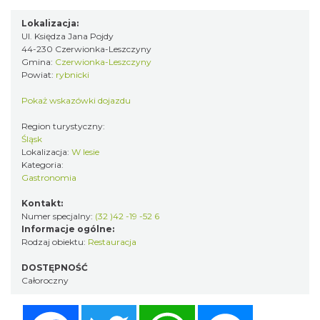
Lokalizacja:
Ul. Księdza Jana Pojdy
44-230 Czerwionka-Leszczyny
Gmina:
Czerwionka-Leszczyny
Powiat:
rybnicki
Pokaż wskazówki dojazdu
Region turystyczny:
Śląsk
Lokalizacja:
W lesie
Kategoria:
Gastronomia
Kontakt:
Numer specjalny:
(32 )42 -19 -52 6
Informacje ogólne:
Rodzaj obiektu:
Restauracja
DOSTĘPNOŚĆ
Całoroczny
Facebook
Twitter
WhatsApp
Messenger