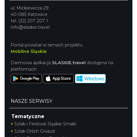
ul. Mickiewicza 29
40-085 Katowice
tel. (32) 207 207 1
info@slaskie.travel
Portal powstał w ramach projektu
Mobilne Śląskie
Darmowa aplikacja
SLASKIE.travel
dostępna na
platformach
NASZE SERWISY
Tematyczne
Szlak i Festiwal Śląskie Smaki
Szlak Orlich Gniazd