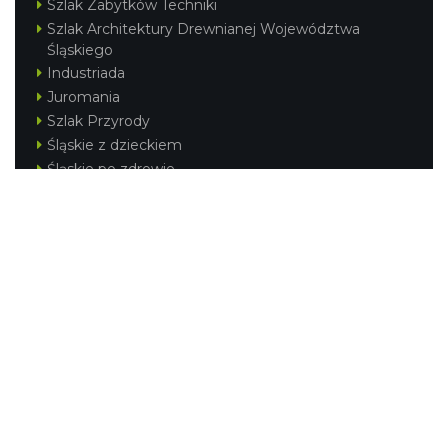
Szlak Zabytków Techniki
Szlak Architektury Drewnianej Województwa
Śląskiego
Industriada
Juromania
Szlak Przyrody
Śląskie z dzieckiem
Śląskie po zdrowie
Festiwal Górnej Odry
Festiwal DziewięćSił
Kajakiem przez Śląskie
Narty w Śląskim
Rowerem przez Śląskie
Silesia Convention
Regionalne
Beskidy
Śląsk Cieszyński
Jura Krakowsko-Częstochowska
Kraina Górnej Odry