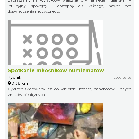
Zapraszamy na wyjątkowy warsztat gry na flecie indiańskim –
intuicyjny, spokojny i dostępny dla każdego, nawet bez
doświadczenia muzycznego.
Spotkanie miłośników numizmatów
Rybnik
2026-08-08
9.38 km
Cykl ten skierowany jest do wielbicieli monet, banknotów i innych
znaków pieniężnych.