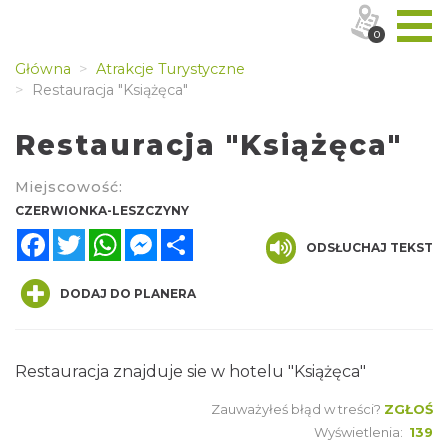
0
Główna
Atrakcje Turystyczne
Restauracja "Książęca"
Restauracja "Książęca"
Miejscowość:
CZERWIONKA-LESZCZYNY
Facebook
Twitter
WhatsApp
Messenger
Share
ODSŁUCHAJ TEKST
DODAJ DO PLANERA
Restauracja znajduje sie w hotelu "Książęca"
Zauważyłeś błąd w treści?
ZGŁOŚ
Wyświetlenia:
139