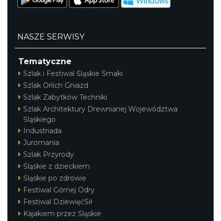
NASZE SERWISY
Tematyczne
Szlak i Festiwal Śląskie Smaki
Szlak Orlich Gniazd
Szlak Zabytków Techniki
Szlak Architektury Drewnianej Województwa
Śląskiego
Industriada
Juromania
Szlak Przyrody
Śląskie z dzieckiem
Śląskie po zdrowie
Festiwal Górnej Odry
Festiwal DziewięćSił
Kajakiem przez Śląskie