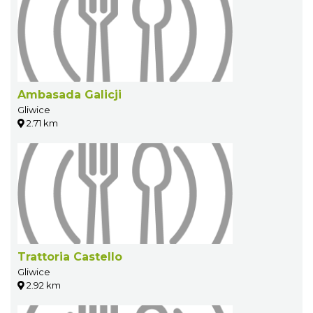
Ambasada Galicji
Gliwice
2.71 km
Trattoria Castello
Gliwice
2.92 km