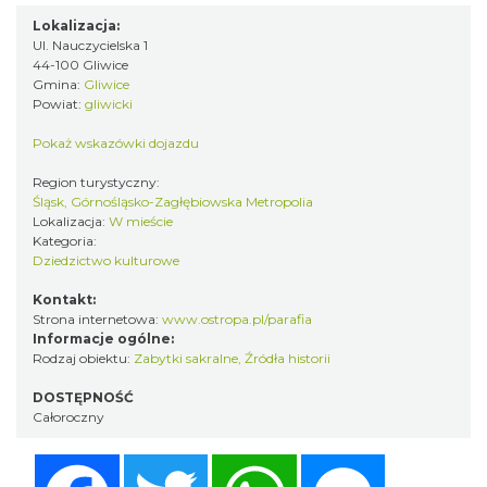
Lokalizacja:
Ul. Nauczycielska 1
44-100 Gliwice
Gmina:
Gliwice
Powiat:
gliwicki
Pokaż wskazówki dojazdu
Region turystyczny:
Śląsk, Górnośląsko-Zagłębiowska Metropolia
Lokalizacja:
W mieście
Kategoria:
Dziedzictwo kulturowe
Kontakt:
Strona internetowa:
www.ostropa.pl/parafia
Informacje ogólne:
Rodzaj obiektu:
Zabytki sakralne
,
Źródła historii
DOSTĘPNOŚĆ
Całoroczny
Facebook
Twitter
WhatsApp
Messenger