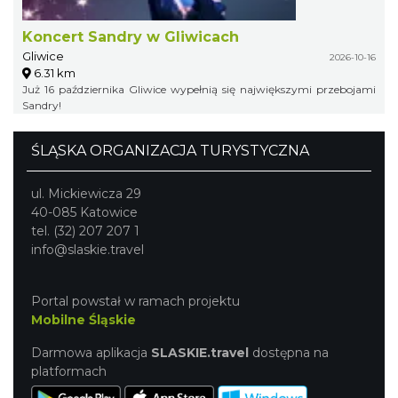
Koncert Sandry w Gliwicach
Gliwice
2026-10-16
6.31 km
Już 16 października Gliwice wypełnią się największymi przebojami
Sandry!
ŚLĄSKA ORGANIZACJA TURYSTYCZNA
ul. Mickiewicza 29
40-085 Katowice
tel. (32) 207 207 1
info@slaskie.travel
Portal powstał w ramach projektu
Mobilne Śląskie
Darmowa aplikacja
SLASKIE.travel
dostępna na
platformach