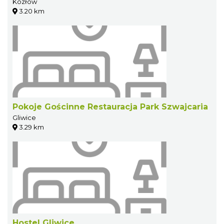
Kozłów
3.20 km
Pokoje Gościnne Restauracja Park Szwajcaria
Gliwice
3.29 km
Hostel Gliwice