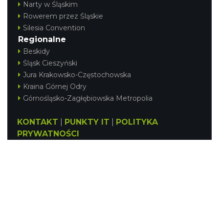
Narty w Śląskim
Rowerem przez Śląskie
Silesia Convention
Regionalne
Beskidy
Śląsk Cieszyński
Jura Krakowsko-Częstochowska
Kraina Górnej Odry
Górnośląsko-Zagłębiowska Metropolia
KONTAKT
|
PUNKTY IT
|
POLITYKA
PRYWATNOŚCI