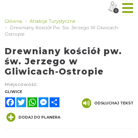
0
Główna
Atrakcje Turystyczne
Drewniany Kościół Pw. Św. Jerzego W Gliwicach-
Ostropie
Drewniany kościół pw.
św. Jerzego w
Gliwicach-Ostropie
Miejscowość:
GLIWICE
Facebook
Twitter
WhatsApp
Messenger
Share
ODSŁUCHAJ TEKST
DODAJ DO PLANERA