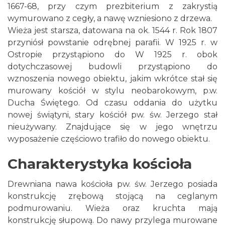
1667-68, przy czym prezbiterium z zakrystią
wymurowano z cegły, a nawę wzniesiono z drzewa.
Wieża jest starsza, datowana na ok. 1544 r. Rok 1807
przyniósł powstanie odrębnej parafii. W 1925 r. w
Ostropie przystąpiono do W 1925 r. obok
dotychczasowej budowli przystąpiono do
wznoszenia nowego obiektu, jakim wkrótce stał się
murowany kościół w stylu neobarokowym, p.w.
Ducha Świętego. Od czasu oddania do użytku
nowej świątyni, stary kościół pw. św. Jerzego stał
nieużywany. Znajdujące się w jego wnętrzu
wyposażenie częściowo trafiło do nowego obiektu.
Charakterystyka kościoła
Drewniana nawa kościoła pw. św. Jerzego posiada
konstrukcję zrębową stojącą na ceglanym
podmurowaniu. Wieża oraz kruchta mają
konstrukcję słupową. Do nawy przylega murowane