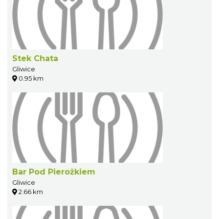
Stek Chata
Gliwice
0.95 km
Bar Pod Pierożkiem
Gliwice
2.66 km