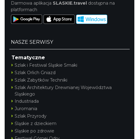
Darmowa aplikacja
SLASKIE.travel
dostępna na
platformach
NASZE SERWISY
Tematyczne
Szlak i Festiwal Śląskie Smaki
Szlak Orlich Gniazd
Szlak Zabytków Techniki
Szlak Architektury Drewnianej Województwa
Śląskiego
Industriada
Juromania
Szlak Przyrody
Śląskie z dzieckiem
Śląskie po zdrowie
Festiwal Górnej Odry