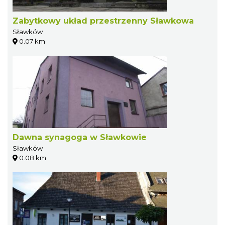
Zabytkowy układ przestrzenny Sławkowa
Sławków
0.07 km
Dawna synagoga w Sławkowie
Sławków
0.08 km