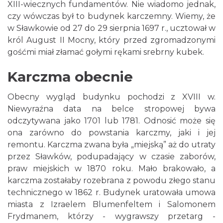
XIII-wiecznych fundamentów. Nie wiadomo jednak,
czy wówczas był to budynek karczemny. Wiemy, że
w Sławkowie od 27 do 29 sierpnia 1697 r., ucztował w
król August II Mocny, który przed zgromadzonymi
gośćmi miał złamać gołymi rękami srebrny kubek.
Karczma obecnie
Obecny wygląd budynku pochodzi z XVIII w.
Niewyraźna data na belce stropowej bywa
odczytywana jako 1701 lub 1781. Odnosić może się
ona zarówno do powstania karczmy, jaki i jej
remontu. Karczma zwana była „miejską” aż do utraty
przez Sławków, podupadający w czasie zaborów,
praw miejskich w 1870 roku. Mało brakowało, a
karczma zostałaby rozebrana z powodu złego stanu
technicznego w 1862 r. Budynek uratowała umowa
miasta z Izraelem Blumenfeltem i Salomonem
Frydmanem, którzy - wygrawszy przetarg -