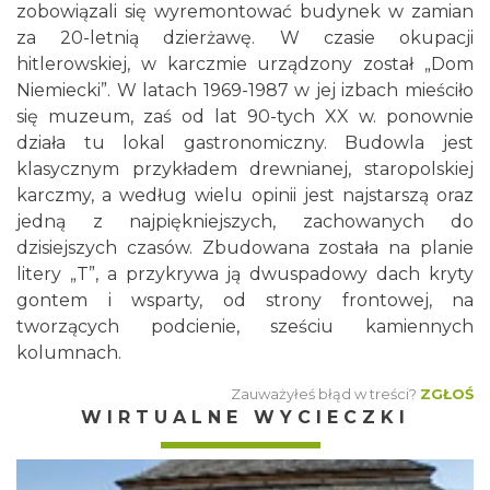
zobowiązali się wyremontować budynek w zamian
za 20-letnią dzierżawę. W czasie okupacji
hitlerowskiej, w karczmie urządzony został „Dom
Niemiecki”. W latach 1969-1987 w jej izbach mieściło
się muzeum, zaś od lat 90-tych XX w. ponownie
działa tu lokal gastronomiczny. Budowla jest
klasycznym przykładem drewnianej, staropolskiej
karczmy, a według wielu opinii jest najstarszą oraz
jedną z najpiękniejszych, zachowanych do
dzisiejszych czasów. Zbudowana została na planie
litery „T”, a przykrywa ją dwuspadowy dach kryty
gontem i wsparty, od strony frontowej, na
tworzących podcienie, sześciu kamiennych
kolumnach.
Zauważyłeś błąd w treści?
ZGŁOŚ
WIRTUALNE WYCIECZKI