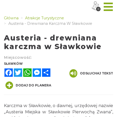
0
Główna
Atrakcje Turystyczne
Austeria - Drewniana Karczma W Sławkowie
Austeria - drewniana
karczma w Sławkowie
Miejscowość:
SŁAWKÓW
Facebook
Twitter
WhatsApp
Messenger
Share
ODSŁUCHAJ TEKST
DODAJ DO PLANERA
Karczma w Sławkowie, o dawnej, urzędowej nazwie
„Austeria Miejska w Sławkowie Pierwochą Zwana”,