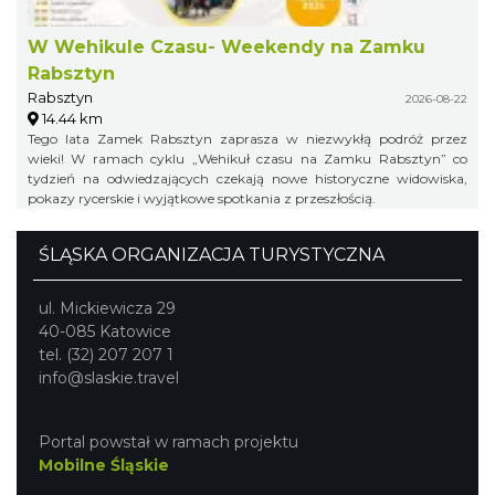
W Wehikule Czasu- Weekendy na Zamku
Rabsztyn
Rabsztyn
2026-08-22
14.44 km
Tego lata Zamek Rabsztyn zaprasza w niezwykłą podróż przez
wieki! W ramach cyklu „Wehikuł czasu na Zamku Rabsztyn” co
tydzień na odwiedzających czekają nowe historyczne widowiska,
pokazy rycerskie i wyjątkowe spotkania z przeszłością.
ŚLĄSKA ORGANIZACJA TURYSTYCZNA
ul. Mickiewicza 29
40-085 Katowice
tel. (32) 207 207 1
info@slaskie.travel
Portal powstał w ramach projektu
Mobilne Śląskie