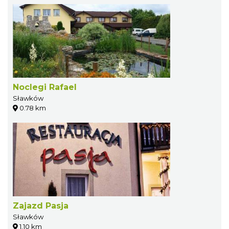
Noclegi Rafael
Sławków
0.78 km
Zajazd Pasja
Sławków
1.10 km