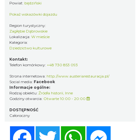
Powiat:
będziński
Pokaż wskazówki dojazdu
Region turystyczny:
Zagłębie Dąbrowskie
Lokalizacja:
W mieście
Kategoria:
Dziedzictwo kulturowe
Kontakt:
Telefon komórkowy:
+48 730 853 093
Strona internetowa:
http://www.austeriarestauracja.pl/
Social media:
Facebook
Informacje ogólne:
Rodzaj obiektu:
Źródła historii
,
Inne
Godziny otwarcia:
Otwarte 10:00 - 20:00
DOSTĘPNOŚĆ
Całoroczny
Facebook
Twitter
WhatsApp
Messenger