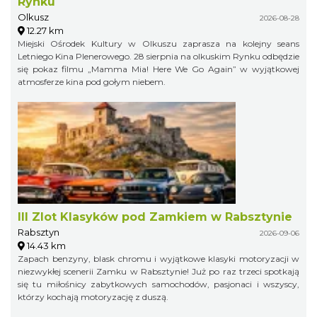
Rynku
Olkusz
2026-08-28
12.27 km
Miejski Ośrodek Kultury w Olkuszu zaprasza na kolejny seans
Letniego Kina Plenerowego. 28 sierpnia na olkuskim Rynku odbędzie
się pokaz filmu „Mamma Mia! Here We Go Again” w wyjątkowej
atmosferze kina pod gołym niebem.
III Zlot Klasyków pod Zamkiem w Rabsztynie
Rabsztyn
2026-09-06
14.43 km
Zapach benzyny, blask chromu i wyjątkowe klasyki motoryzacji w
niezwykłej scenerii Zamku w Rabsztynie! Już po raz trzeci spotkają
się tu miłośnicy zabytkowych samochodów, pasjonaci i wszyscy,
którzy kochają motoryzację z duszą.