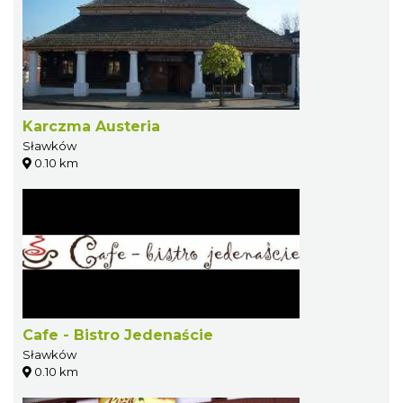
Karczma Austeria
Sławków
0.10 km
Cafe - Bistro Jedenaście
Sławków
0.10 km