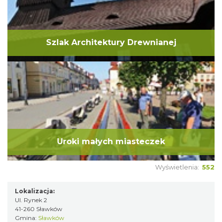
Szlak Architektury Drewnianej
Uroki małych miasteczek
Wyświetlenia:
552
Lokalizacja:
Ul. Rynek 2
41-260 Sławków
Gmina:
Sławków