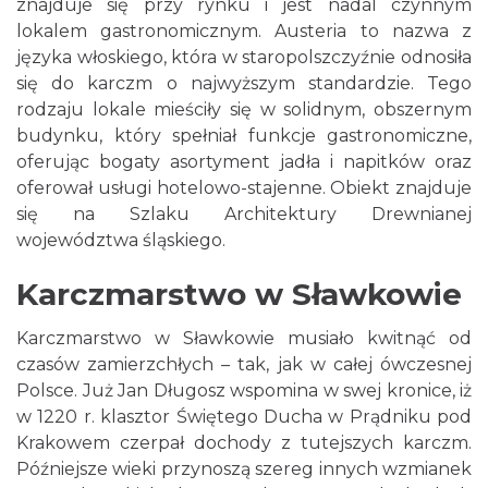
znajduje się przy rynku i jest nadal czynnym
lokalem gastronomicznym. Austeria to nazwa z
języka włoskiego, która w staropolszczyźnie odnosiła
się do karczm o najwyższym standardzie. Tego
rodzaju lokale mieściły się w solidnym, obszernym
budynku, który spełniał funkcje gastronomiczne,
oferując bogaty asortyment jadła i napitków oraz
oferował usługi hotelowo-stajenne. Obiekt znajduje
się na Szlaku Architektury Drewnianej
województwa śląskiego.
Karczmarstwo w Sławkowie
Karczmarstwo w Sławkowie musiało kwitnąć od
czasów zamierzchłych – tak, jak w całej ówczesnej
Polsce. Już Jan Długosz wspomina w swej kronice, iż
w 1220 r. klasztor Świętego Ducha w Prądniku pod
Krakowem czerpał dochody z tutejszych karczm.
Późniejsze wieki przynoszą szereg innych wzmianek