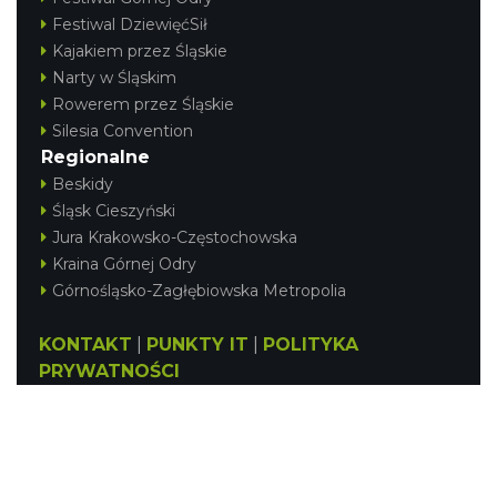
Festiwal DziewięćSił
Kajakiem przez Śląskie
Narty w Śląskim
Rowerem przez Śląskie
Silesia Convention
Regionalne
Beskidy
Śląsk Cieszyński
Jura Krakowsko-Częstochowska
Kraina Górnej Odry
Górnośląsko-Zagłębiowska Metropolia
KONTAKT
|
PUNKTY IT
|
POLITYKA
PRYWATNOŚCI