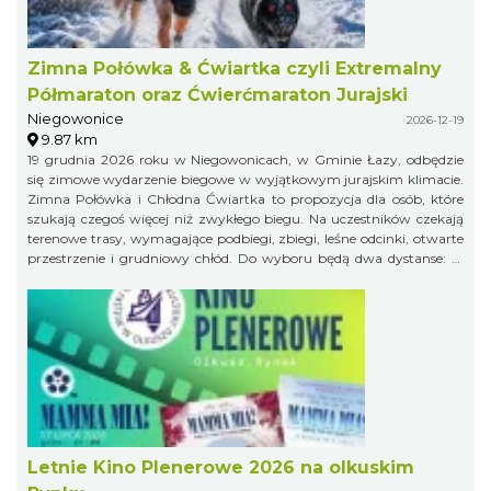
Zimna Połówka & Ćwiartka czyli Extremalny
Półmaraton oraz Ćwierćmaraton Jurajski
Niegowonice
2026-12-19
9.87 km
19 grudnia 2026 roku w Niegowonicach, w Gminie Łazy, odbędzie
się zimowe wydarzenie biegowe w wyjątkowym jurajskim klimacie.
Zimna Połówka i Chłodna Ćwiartka to propozycja dla osób, które
szukają czegoś więcej niż zwykłego biegu. Na uczestników czekają
terenowe trasy, wymagające podbiegi, zbiegi, leśne odcinki, otwarte
przestrzenie i grudniowy chłód. Do wyboru będą dwa dystanse: 21
km w formule Extremalnego Półmaratonu Jurajskiego oraz 11 km
jako Extremalny Ćwierćmaraton Jurajski. Krótszy dystans jest
przeznaczony zarówno dla biegaczy, jak i miłośników nordic
walking. Trasy zostaną przygotowane bezpiecznie, ale zachowają
swój terenowy charakter i zimowy pazur.
Letnie Kino Plenerowe 2026 na olkuskim