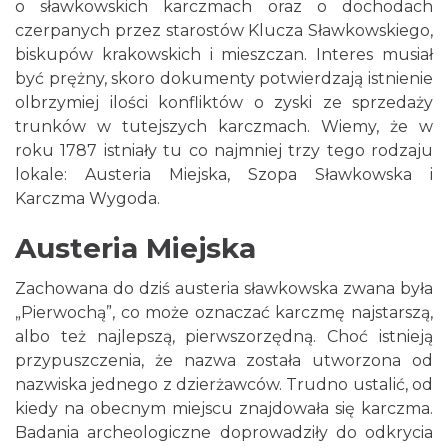
o sławkowskich karczmach oraz o dochodach
czerpanych przez starostów Klucza Sławkowskiego,
biskupów krakowskich i mieszczan. Interes musiał
być prężny, skoro dokumenty potwierdzają istnienie
olbrzymiej ilości konfliktów o zyski ze sprzedaży
trunków w tutejszych karczmach. Wiemy, że w
roku 1787 istniały tu co najmniej trzy tego rodzaju
lokale: Austeria Miejska, Szopa Sławkowska i
Karczma Wygoda.
Austeria Miejska
Zachowana do dziś austeria sławkowska zwana była
„Pierwochą”, co może oznaczać karczmę najstarszą,
albo też najlepszą, pierwszorzędną. Choć istnieją
przypuszczenia, że nazwa została utworzona od
nazwiska jednego z dzierżawców. Trudno ustalić, od
kiedy na obecnym miejscu znajdowała się karczma.
Badania archeologiczne doprowadziły do odkrycia