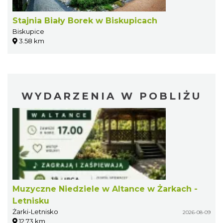
Stajnia Biały Borek w Biskupicach
Biskupice
3.58 km
WYDARZENIA W POBLIŻU
Muzyczne Niedziele w Altance w Żarkach -
Letnisku
Żarki-Letnisko
2026-08-09
12.73 km