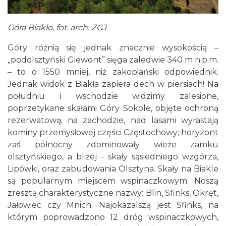
Góra Biakło, fot. arch. ZGJ
Góry różnią się jednak znacznie wysokością –
„podolsztyński Giewont” sięga zaledwie 340 m n.p.m.
– to o 1550 mniej, niż zakopiański odpowiednik.
Jednak widok z Biakła zapiera dech w piersiach! Na
południu i wschodzie widzimy zalesione,
poprzetykane skałami Góry Sokole, objęte ochroną
rezerwatową; na zachodzie, nad lasami wyrastają
kominy przemysłowej części Częstochowy; horyzont
zaś północny zdominowały wieże zamku
olsztyńskiego, a bliżej - skały sąsiedniego wzgórza,
Lipówki, oraz zabudowania Olsztyna. Skały na Biakle
są popularnym miejscem wspinaczkowym. Noszą
zresztą charakterystyczne nazwy: Blin, Sfinks, Okręt,
Jałowiec czy Mnich. Najokazalszą jest Sfinks, na
którym poprowadzono 12 dróg wspinaczkowych,