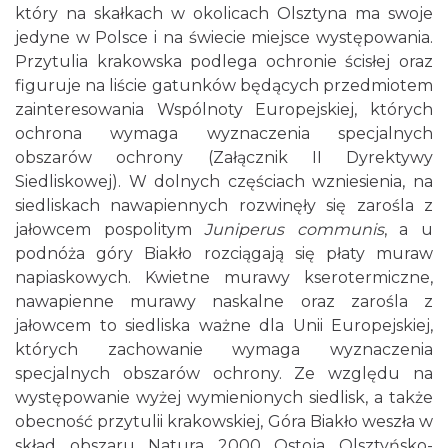
który na skałkach w okolicach Olsztyna ma swoje
jedyne w Polsce i na świecie miejsce występowania.
Przytulia krakowska podlega ochronie ścisłej oraz
figuruje na liście gatunków będących przedmiotem
zainteresowania Wspólnoty Europejskiej, których
ochrona wymaga wyznaczenia specjalnych
obszarów ochrony (Załącznik II Dyrektywy
Siedliskowej). W dolnych częściach wzniesienia, na
siedliskach nawapiennych rozwinęły się zarośla z
jałowcem pospolitym
Juniperus communis
, a u
podnóża góry Biakło rozciągają się płaty muraw
napiaskowych. Kwietne murawy kserotermiczne,
nawapienne murawy naskalne oraz zarośla z
jałowcem to siedliska ważne dla Unii Europejskiej,
których zachowanie wymaga wyznaczenia
specjalnych obszarów ochrony. Ze względu na
występowanie wyżej wymienionych siedlisk, a także
obecność przytulii krakowskiej, Góra Biakło weszła w
skład obszaru Natura 2000 Ostoja Olsztyńsko-