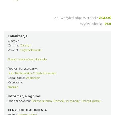
Zauważyłeś błąd w treści?
ZGŁOŚ
Wyświetlenia:
959
Lokalizacja:
Olsztyn
Gmina:
Olsztyn
Powiat:
częstochowski
Pokaż wskazówki dojazdu
Region turystyczny:
Jura Krakowsko-Częstochowska
Lokalizacja:
W górach
Kategoria:
Natura
Informacje ogólne:
Rodzaj obiektu:
Forma skalna
,
Pomnik przyrody
,
Szczyt górski
CENY I UDOGODNIENIA
Bilety:
wstęp wolny