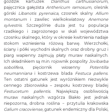
goździk kartuzek
Dianthus carthusianorum
,
pajęcznica gałęzista
Anthericum ramosum
, oleśnik
górski
Libanotis pyrenaica
, czosnek skalny
Allium
montanum
i zawilec wielkokwiatowy
Anemone
sylvestris
. Szczególnie duża jest tu populacja
rzadkiego i zagrożonego w skali województwa
czosnku skalnego, który w okresie kwitnienia nadaje
stokom wzniesienia różową barwę. Wierzchołki,
ściany i półki wychodni skalnych oraz drobny gruz i
piarg wapienny zajmują płaty muraw naskalnych.
Ich składnikiem są m.in. rojownik pospolity
Jovibarba
sobolifera
, pięciornik wiosenny
Potentilla
neumanniana
i kostrzewa blada
Festuca pallens
.
Ten ostatni gatunek jest wyróżnikiem niezwykle
cennego zbiorowiska – zespołu kostrzewy bladej
Festucetum pallentis.
Największą osobliwością
muraw naskalnych wzgórza Biakło jest jednak
niepozorna, drobna roślina − przytulia krakowska
Galium cracoviense
, gatunek endemiczny dla Polski,