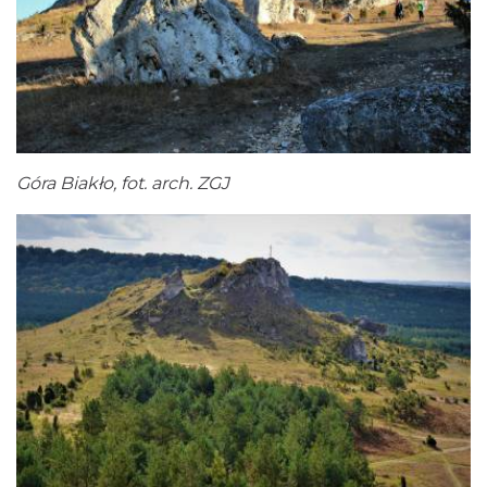
Góra Biakło, fot. arch. ZGJ