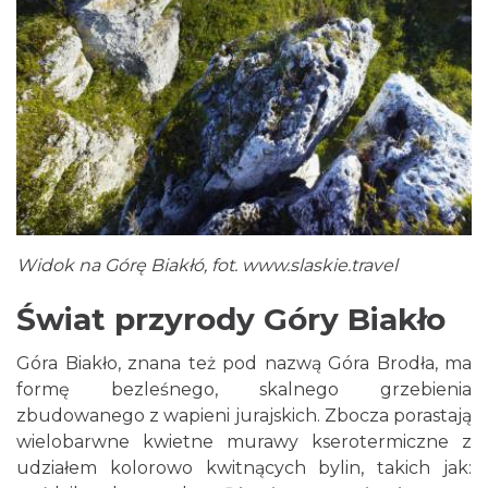
Widok na Górę Biakłó, fot. www.slaskie.travel
Świat przyrody Góry Biakło
Góra Biakło, znana też pod nazwą Góra Brodła, ma
formę bezleśnego, skalnego grzebienia
zbudowanego z wapieni jurajskich. Zbocza porastają
wielobarwne kwietne murawy kserotermiczne z
udziałem kolorowo kwitnących bylin, takich jak: