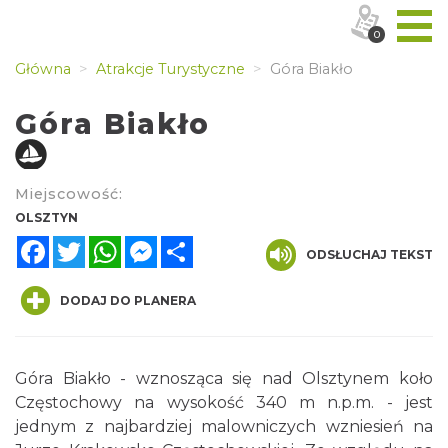
0
Główna
Atrakcje Turystyczne
Góra Biakło
Góra Biakło
Miejscowość:
OLSZTYN
Facebook
Twitter
WhatsApp
Messenger
Share
ODSŁUCHAJ TEKST
DODAJ DO PLANERA
Góra Biakło - wznosząca się nad Olsztynem koło
Częstochowy na wysokość 340 m n.p.m. - jest
jednym z najbardziej malowniczych wzniesień na