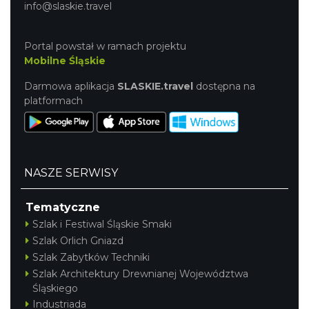
info@slaskie.travel
Portal powstał w ramach projektu
Mobilne Śląskie
Darmowa aplikacja
SLASKIE.travel
dostępna na
platformach
NASZE SERWISY
Tematyczne
Szlak i Festiwal Śląskie Smaki
Szlak Orlich Gniazd
Szlak Zabytków Techniki
Szlak Architektury Drewnianej Województwa
Śląskiego
Industriada