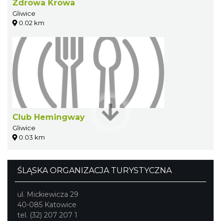
Zdrowa Krowa
Gliwice
0.02 km
Club Hemingway
Gliwice
0.03 km
ŚLĄSKA ORGANIZACJA TURYSTYCZNA
ul. Mickiewicza 29
40-085 Katowice
tel. (32) 207 207 1