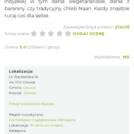
indyjskiej w tym dania wegetariańskie, dania z
baraniny czy tradycyjny chleb Naan. Każdy znajdzie
tutaj coś dla siebie.
Zauważyłeś błąd w treści?
ZGŁOŚ
Twoja ocena:
DODAJ OCENĘ
Ocena:
5.0
(Oddano 1 głosy)
Wyświetlenia:
165
Lokalizacja:
Ul. Raciborska 1A
44-100 Gliwice
Gmina:
Gliwice
Powiat:
Gliwice
Pokaż wskazówki dojazdu
Region turystyczny:
Górnośląsko-Zagłębiowska Metropolia
Lokalizacja:
W centrum miasta
Kategoria: