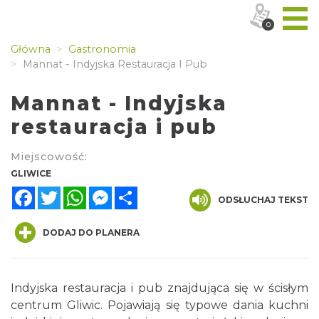
0
Główna
Gastronomia
Mannat - Indyjska Restauracja I Pub
Mannat - Indyjska
restauracja i pub
Miejscowość:
GLIWICE
Facebook
Twitter
WhatsApp
Messenger
Share
ODSŁUCHAJ TEKST
DODAJ DO PLANERA
Indyjska restauracja i pub znajdująca się w ścisłym
centrum Gliwic. Pojawiają się typowe dania kuchni