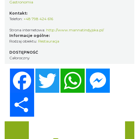
Gastronomia
Kontakt:
Telefon:
+48 798 424 616
Strona internetowa:
http://www.mannatindyjska.pl/
Informacje ogólne:
Rodzaj obiektu:
Restauracja
DOSTĘPNOŚĆ
Całoroczny
Facebook
Twitter
WhatsApp
Messenger
Share