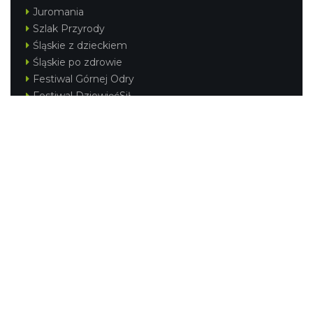
Juromania
Szlak Przyrody
Śląskie z dzieckiem
Śląskie po zdrowie
Festiwal Górnej Odry
Festiwal DziewięćSił
Kajakiem przez Śląskie
Narty w Śląskim
Rowerem przez Śląskie
Silesia Convention
Regionalne
Beskidy
Śląsk Cieszyński
Jura Krakowsko-Częstochowska
Kraina Górnej Odry
Górnośląsko-Zagłębiowska Metropolia
KONTAKT
|
PUNKTY IT
|
POLITYKA