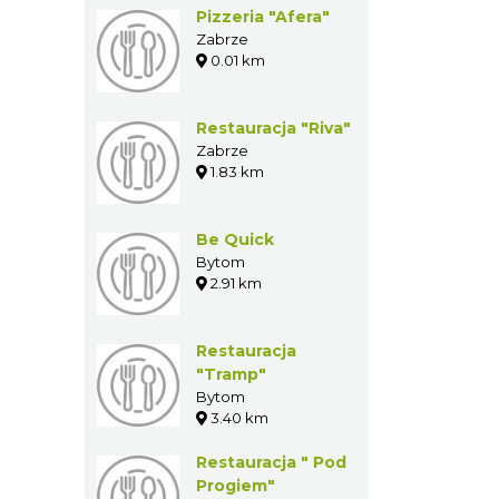
Pizzeria "Afera"
Zabrze
0.01 km
Restauracja "Riva"
Zabrze
1.83 km
Be Quick
Bytom
2.91 km
Restauracja
"Tramp"
Bytom
3.40 km
Restauracja " Pod
Progiem"