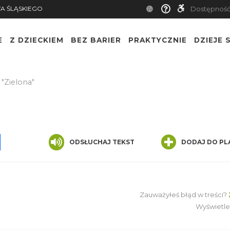
A ŚLĄSKIEGO
Dostępnoś
E
Z DZIECKIEM
BEZ BARIER
PRAKTYCZNIE
DZIEJE S
"Zielona"
pp
senger
Share
ODSŁUCHAJ TEKST
DODAJ DO PL
Zauważyłeś błąd w treści?
Wyświetle