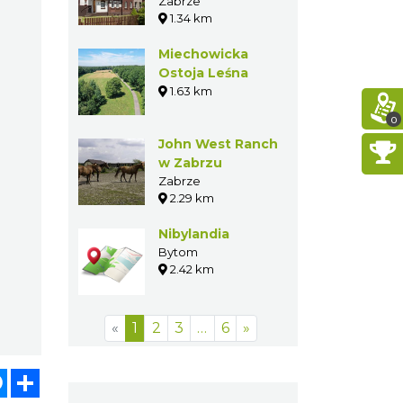
Ballestrema w
Zabrze
1.34 km
Zabrzu Rokitnicy
Miechowicka
Ostoja Leśna
1.63 km
0
John West Ranch
w Zabrzu
Zabrze
2.29 km
Nibylandia
Bytom
2.42 km
«
1
2
3
…
6
»
atsApp
Messenger
Share