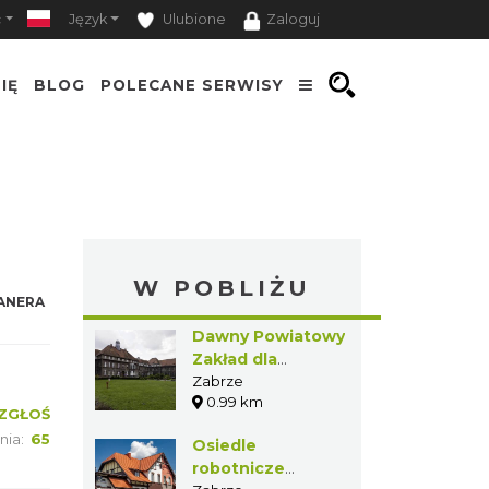
ć
Język
Ulubione
Zaloguj
IĘ
BLOG
POLECANE SERWISY
W POBLIŻU
ANERA
Dawny Powiatowy
Zakład dla
Inwalidów w
Zabrze
0.99 km
Zabrzu Rokitnicy
ZGŁOŚ
nia:
65
Osiedle
robotnicze