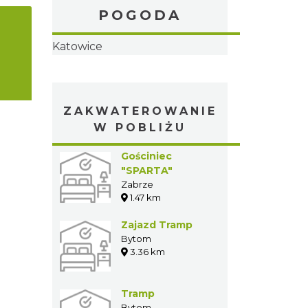
POGODA
Katowice
ZAKWATEROWANIE
W POBLIŻU
Gościniec
"SPARTA"
Zabrze
1.47 km
Zajazd Tramp
Bytom
3.36 km
Tramp
Bytom