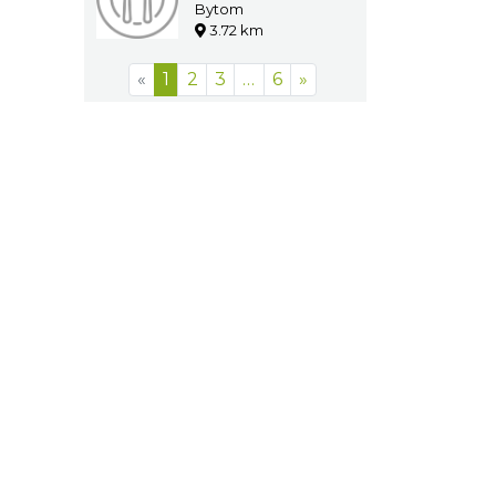
Bytom
3.72 km
«
1
2
3
…
6
»