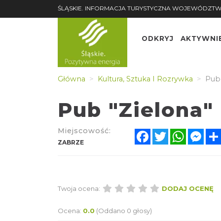
ŚLĄSKIE. INFORMACJA TURYSTYCZNA WOJEWÓDZTW
ODKRYJ
AKTYWNI
Główna
Kultura, Sztuka I Rozrywka
Pub 
Pub "Zielona"
Miejscowość:
Facebook
Twitter
WhatsA
Mes
ZABRZE
Twoja ocena:
DODAJ OCENĘ
Ocena:
0.0
(Oddano 0 głosy)