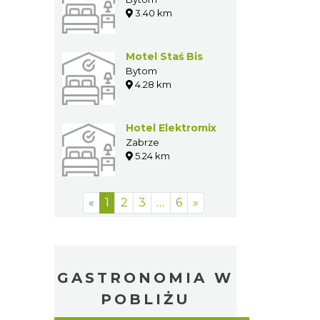
3.40 km
Motel Staś Bis
Bytom
4.28 km
Hotel Elektromix
Zabrze
5.24 km
«
1
2
3
…
6
»
GASTRONOMIA W
POBLIŻU