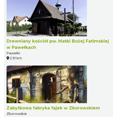
Drewniany kościół pw. Matki Bożej Fatimskiej
w Pawełkach
Pawełki
2.91 km
Zabytkowa fabryka fajek w Zborowskiem
Zborowskie