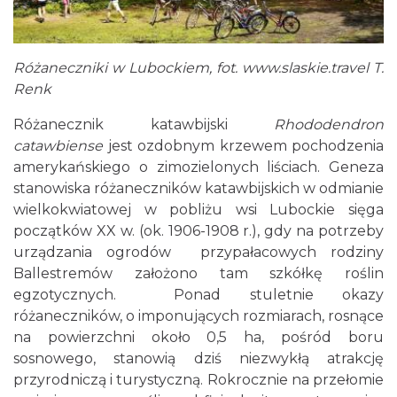
Różaneczniki w Lubockiem, fot.
www.slaskie.travel
T.
Renk
Różanecznik katawbijski
Rhododendron
catawbiense
jest ozdobnym krzewem pochodzenia
amerykańskiego o zimozielonych liściach. Geneza
stanowiska różaneczników katawbijskich w odmianie
wielkokwiatowej w pobliżu wsi Lubockie sięga
początków XX w. (ok. 1906-1908 r.), gdy na potrzeby
urządzania ogrodów przypałacowych rodziny
Ballestremów założono tam szkółkę roślin
egzotycznych. Ponad stuletnie okazy
różaneczników, o imponujących rozmiarach, rosnące
na powierzchni około 0,5 ha, pośród boru
sosnowego, stanowią dziś niezwykłą atrakcję
przyrodniczą i turystyczną. Rokrocznie na przełomie