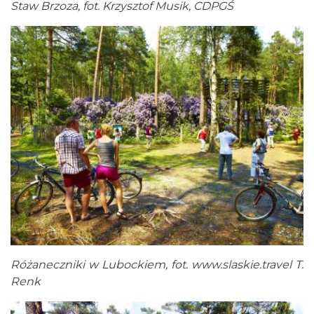
Staw Brzoza, fot. Krzysztof Musik, CDPGŚ
Różaneczniki w Lubockiem, fot.
www.slaskie.travel
T.
Renk