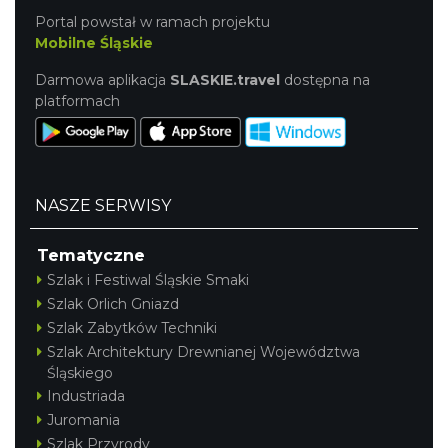
Portal powstał w ramach projektu
Mobilne Śląskie
Darmowa aplikacja
SLASKIE.travel
dostępna na
platformach
NASZE SERWISY
Tematyczne
Szlak i Festiwal Śląskie Smaki
Szlak Orlich Gniazd
Szlak Zabytków Techniki
Szlak Architektury Drewnianej Województwa
Śląskiego
Industriada
Juromania
Szlak Przyrody