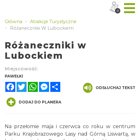
0
Główna
Atrakcje Turystyczne
Różaneczniki W Lubockiem
Różaneczniki w
Lubockiem
Miejscowość:
PAWEŁKI
Facebook
Twitter
WhatsApp
Messenger
Share
ODSŁUCHAJ TEKST
DODAJ DO PLANERA
Na przełomie maja i czerwca co roku w centrum
Parku Krajobrazowego Lasy nad Górną Liswartą, w