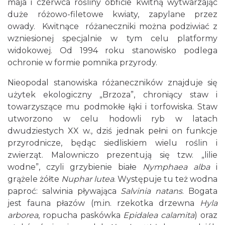
maja i czerwca rośliny obficie kwitną wytwarzając
duże różowo-filetowe kwiaty, zapylane przez
owady. Kwitnące różaneczniki można podziwiać z
wzniesionej specjalnie w tym celu platformy
widokowej. Od 1994 roku stanowisko podlega
ochronie w formie pomnika przyrody.
Nieopodal stanowiska różaneczników znajduje się
użytek ekologiczny „Brzoza”, chroniący staw i
towarzyszące mu podmokłe łąki i torfowiska. Staw
utworzono w celu hodowli ryb w latach
dwudziestych XX w., dziś jednak pełni on funkcje
przyrodnicze, będąc siedliskiem wielu roślin i
zwierząt. Malowniczo prezentują się tzw. „lilie
wodne”, czyli grzybienie białe
Nymphaea alba
i
grążele żółte
Nuphar lutea
. Występuje tu też wodna
paproć: salwinia pływająca
Salvinia natans
. Bogata
jest fauna płazów (m.in. rzekotka drzewna
Hyla
arborea
, ropucha paskówka
Epidalea calamita
) oraz