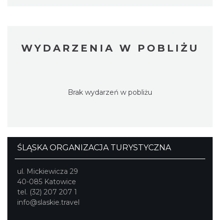
WYDARZENIA W POBLIŻU
Brak wydarzeń w pobliżu
ŚLĄSKA ORGANIZACJA TURYSTYCZNA
ul. Mickiewicza 29
40-085 Katowice
tel. (32) 207 207 1
info@slaskie.travel