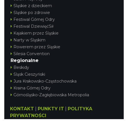
Śląskie z dzieckiem
Śląskie po zdrowie
Festiwal Górnej Odry
Festiwal DziewięćSił
Kajakiem przez Śląskie
Narty w Śląskim
Rowerem przez Śląskie
Silesia Convention
Regionalne
Beskidy
Śląsk Cieszyński
Jura Krakowsko-Częstochowska
Kraina Górnej Odry
Górnośląsko-Zagłębiowska Metropolia
KONTAKT
|
PUNKTY IT
|
POLITYKA
PRYWATNOŚCI