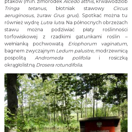
ptaków (m.in. zimorodek
Alcedo atthis
, krwawodziób
Tringa tetanus
, błotniak stawowy
Circus
aeruginosus
, żuraw
Grus grus
). Spotkać można tu
również wydrę
Lutra lutra
. Na północnych obrzeżach
stawu można podziwiać płaty roślinności
torfowiskowej z rzadkimi gatunkami roślin –
wełnianką pochwowatą
Eriophorum vaginatum
,
bagnem zwyczajnym
Ledum palustre
, modrzewnicą
pospolitą
Andromeda polifolia
i rosiczką
okrągłolistną
Drosera rotundifolia.