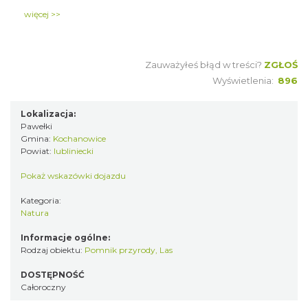
Pawełkach przy Schronisku Młodzieżowym.
więcej >>
Zauważyłeś błąd w treści?
ZGŁOŚ
Wyświetlenia:
896
Lokalizacja:
Pawełki
Gmina:
Kochanowice
Powiat:
lubliniecki
Pokaż wskazówki dojazdu
Kategoria:
Natura
Informacje ogólne:
Rodzaj obiektu:
Pomnik przyrody
,
Las
DOSTĘPNOŚĆ
Całoroczny