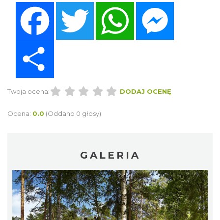
Facebook
Twitter
WhatsApp
Messenger
Share
Twoja ocena:
DODAJ OCENĘ
Ocena:
0.0
(Oddano 0 głosy)
GALERIA