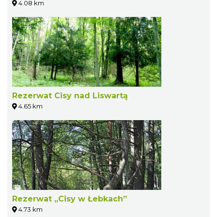
4.08 km
Rezerwat Cisy nad Liswartą
4.65 km
Rezerwat „Cisy w Łebkach”
4.73 km