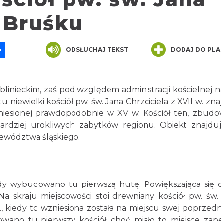
 Bruśku
App
ssenger
Share
ODSŁUCHAJ TEKST
DODAJ DO PLA
blinieckim, zaś pod względem administracji kościelnej n
tu niewielki kościół pw. św. Jana Chrzciciela z XVII w. zna
zniesionej prawdopodobnie w XV w. Kościół ten, zbud
ardziej urokliwych zabytków regionu. Obiekt znajduj
ewództwa śląskiego.
gdy wybudowano tu pierwszą hutę. Powiększająca się 
 Na skraju miejscowości stoi drewniany kościół pw. św.
., kiedy to wzniesiona została na miejscu swej poprzedni
wano tu pierwszy kościół, choć miało to miejsce za