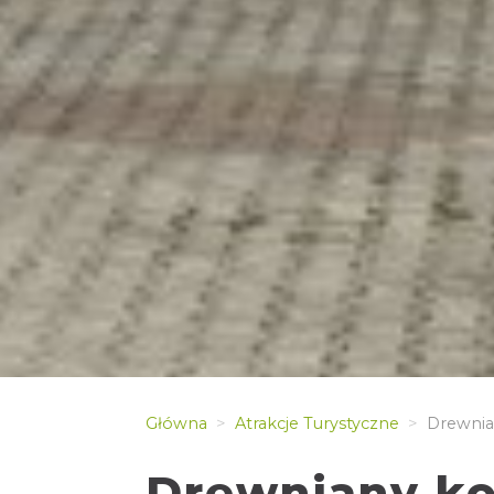
Główna
Atrakcje Turystyczne
Drewnian
Drewniany ko