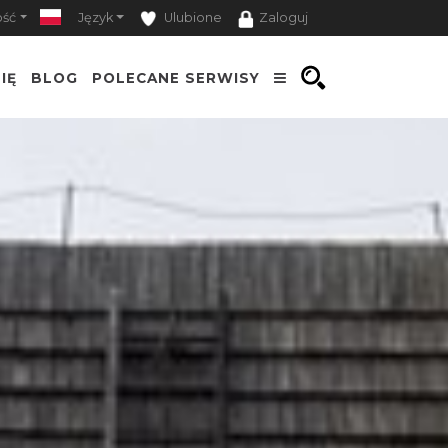
ość
Język
Ulubione
Zaloguj
IĘ
BLOG
POLECANE SERWISY