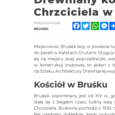
Chrzciciela w
Miejscowość:
Facebook
Twitter
Whats
Me
BRUSIEK
Miejscowość Brusiek leży w powiecie lu
do parafii w Kaletach-Drutarni. Stojąca 
się na miejscu swej poprzedniczki, w
w konstrukcji zrębowej, to jeden z b
na Szlaku Architektury Drewnianej woj
Kościół w Bruśku
Brusiek wspominany jest od XIV w., 
stała się z biegiem czasu ludną wsią.
Chrzciciela. Budowla pochodzi z 1593 r
Nie wiadomo dokładnie, kiedy wybudo