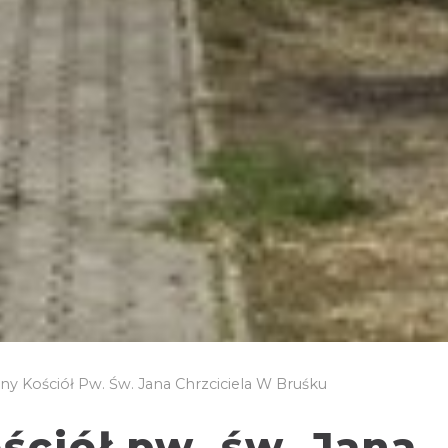
y Kościół Pw. Św. Jana Chrzciciela W Bruśku
ściół pw. św. Jana