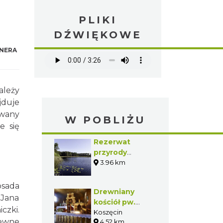
PLIKI
DŹWIĘKOWE
NERA
ależy
jduje
owany
W POBLIŻU
e się
Rezerwat
przyrody
„Jeleniak-
3.96 km
Mikuliny”
osada
Drewniany
 Jana
kościół pw.
czki.
Świętej Trójcy
Koszęcin
pewne
4.52 km
w Koszęcinie