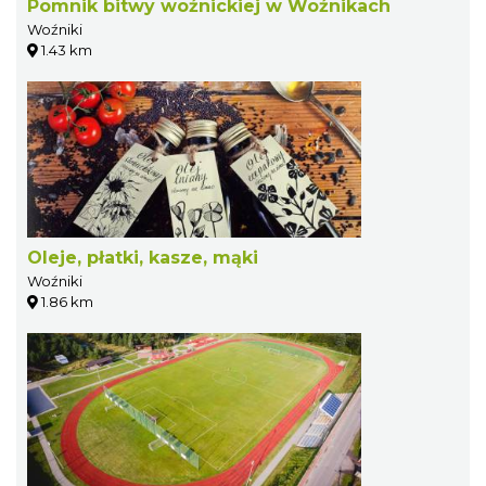
Pomnik bitwy woźnickiej w Woźnikach
Woźniki
1.43 km
Oleje, płatki, kasze, mąki
Woźniki
1.86 km