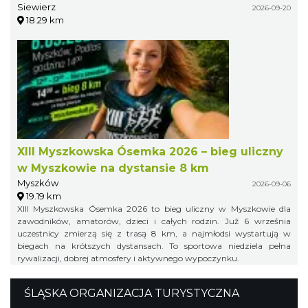
Siewierz
2026-09-20
18.29 km
XIII Myszkowska Ósemka 2026 – bieg uliczny
w Myszkowie na dystansie 8 km
Myszków
2026-09-06
19.19 km
XIII Myszkowska Ósemka 2026 to bieg uliczny w Myszkowie dla
zawodników, amatorów, dzieci i całych rodzin. Już 6 września
uczestnicy zmierzą się z trasą 8 km, a najmłodsi wystartują w
biegach na krótszych dystansach. To sportowa niedziela pełna
rywalizacji, dobrej atmosfery i aktywnego wypoczynku.
ŚLĄSKA ORGANIZACJA TURYSTYCZNA