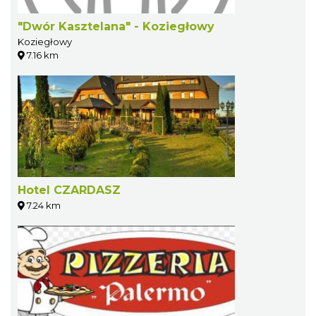
"Dwór Kasztelana" - Koziegłowy
Koziegłowy
7.16 km
Hotel CZARDASZ
7.24 km