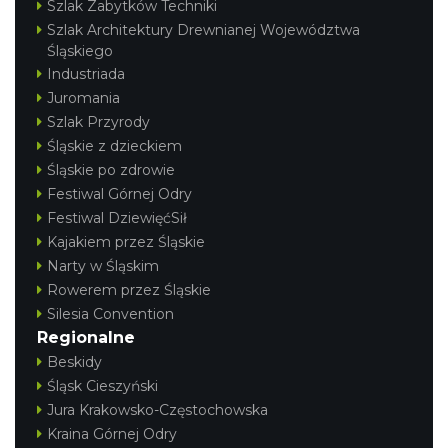
Szlak Zabytków Techniki
Szlak Architektury Drewnianej Województwa
Śląskiego
Industriada
Juromania
Szlak Przyrody
Śląskie z dzieckiem
Śląskie po zdrowie
Festiwal Górnej Odry
Festiwal DziewięćSił
Kajakiem przez Śląskie
Narty w Śląskim
Rowerem przez Śląskie
Silesia Convention
Regionalne
Beskidy
Śląsk Cieszyński
Jura Krakowsko-Częstochowska
Kraina Górnej Odry