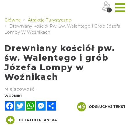
0
Główna
Atrakcje Turystyczne
Drewniany Kościół Pw. Św. Walentego I Grób Józefa
Lompy W Woźnikach
Drewniany kościół pw.
św. Walentego i grób
Józefa Lompy w
Woźnikach
Miejscowość:
WOŹNIKI
Facebook
Twitter
WhatsApp
Messenger
Share
ODSŁUCHAJ TEKST
DODAJ DO PLANERA