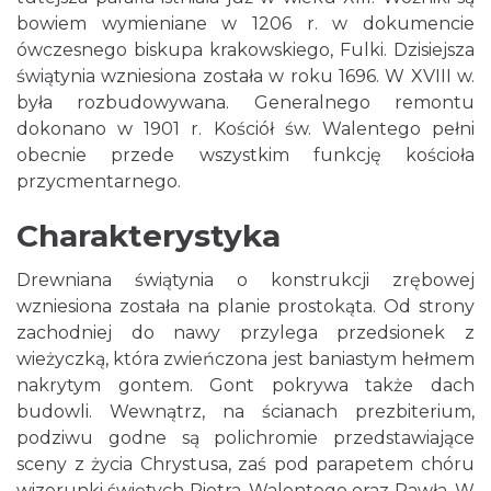
bowiem wymieniane w 1206 r. w dokumencie
ówczesnego biskupa krakowskiego, Fulki. Dzisiejsza
świątynia wzniesiona została w roku 1696. W XVIII w.
była rozbudowywana. Generalnego remontu
dokonano w 1901 r. Kościół św. Walentego pełni
obecnie przede wszystkim funkcję kościoła
przycmentarnego.
Charakterystyka
Drewniana świątynia o konstrukcji zrębowej
wzniesiona została na planie prostokąta. Od strony
zachodniej do nawy przylega przedsionek z
wieżyczką, która zwieńczona jest baniastym hełmem
nakrytym gontem. Gont pokrywa także dach
budowli. Wewnątrz, na ścianach prezbiterium,
podziwu godne są polichromie przedstawiające
sceny z życia Chrystusa, zaś pod parapetem chóru
wizerunki świętych Piotra, Walentego oraz Pawła. W