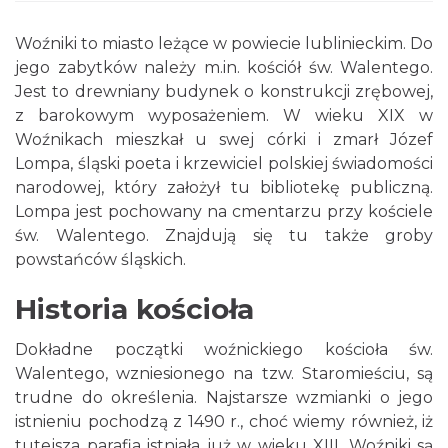
Woźniki to miasto leżące w powiecie lublinieckim. Do
jego zabytków należy m.in. kościół św. Walentego.
Jest to drewniany budynek o konstrukcji zrębowej,
z barokowym wyposażeniem. W wieku XIX w
Woźnikach mieszkał u swej córki i zmarł Józef
Lompa, śląski poeta i krzewiciel polskiej świadomości
narodowej, który założył tu bibliotekę publiczną.
Lompa jest pochowany na cmentarzu przy kościele
św. Walentego. Znajdują się tu także groby
powstańców śląskich.
Historia kościoła
Dokładne początki woźnickiego kościoła św.
Walentego, wzniesionego na tzw. Staromieściu, są
trudne do określenia. Najstarsze wzmianki o jego
istnieniu pochodzą z 1490 r., choć wiemy również, iż
tutejsza parafia istniała już w wieku XIII. Woźniki są