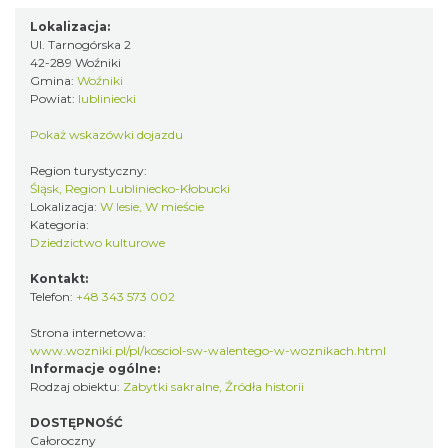
Lokalizacja:
Ul. Tarnogórska 2
42-289 Woźniki
Gmina:
Woźniki
Powiat:
lubliniecki
Pokaż wskazówki dojazdu
Region turystyczny:
Śląsk, Region Lubliniecko-Kłobucki
Lokalizacja:
W lesie, W mieście
Kategoria:
Dziedzictwo kulturowe
Kontakt:
Telefon:
+48 343 573 002
Strona internetowa:
www.wozniki.pl/pl/kosciol-sw-walentego-w-woznikach.html
Informacje ogólne:
Rodzaj obiektu:
Zabytki sakralne
,
Źródła historii
DOSTĘPNOŚĆ
Całoroczny