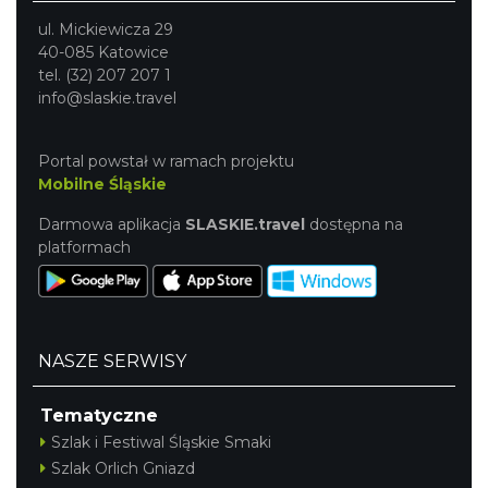
ul. Mickiewicza 29
40-085 Katowice
tel. (32) 207 207 1
info@slaskie.travel
Portal powstał w ramach projektu
Mobilne Śląskie
Darmowa aplikacja
SLASKIE.travel
dostępna na
platformach
NASZE SERWISY
Tematyczne
Szlak i Festiwal Śląskie Smaki
Szlak Orlich Gniazd