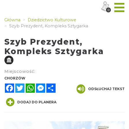
0
Główna
Dziedzictwo Kulturowe
Szyb Prezydent, Kompleks Sztygarka
Szyb Prezydent,
Kompleks Sztygarka
Miejscowość:
CHORZÓW
Facebook
Twitter
WhatsApp
Messenger
Share
ODSŁUCHAJ TEKST
DODAJ DO PLANERA