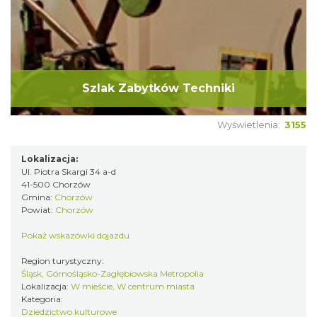
Szlak Zabytków Techniki
Wyświetlenia:
3155
Lokalizacja:
Ul. Piotra Skargi 34 a-d
41-500 Chorzów
Gmina:
Chorzów
Powiat:
Chorzów
Pokaż wskazówki dojazdu
Region turystyczny:
Śląsk, Górnośląsko-Zagłębiowska Metropolia
Lokalizacja:
W mieście, W centrum miasta
Kategoria:
Dziedzictwo kulturowe