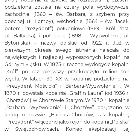
podzielona została na cztery pola wydobywcze:
zachodnie (1860 – św. Barbara, z szybem przy
obecnej ul. Lompy), wschodnie (1864 – św. Jacek,
potem ,,Prezydent”), południowe (1869 – Król Piast,
ul. Bałtycka) i północne (1898 – Wyzwolenie, ul.
Bytomska) – nazwy polskie od 1922 r. Już w
pierwszym okresie swego istnienia należała do
największych i najlepiej wyposażonych kopalń na
Górnym Śląsku. W 1873 r. roczne wydobycie kopalni
,,Król” po raz pierwszy przekroczyło milion ton
węgla. W latach 30. XX w. kopalnię podzielono na:
,,Prezydent Mościcki” i ,,Barbara-Wyzwolenie” . W
1870 r. powstała kopalnia ,,Gräffin Laura” (od 1936 r.
,,Chorzów”) w Chorzowie Starym. W 1970 r. kopalnie
„Barbara- Wyzwolenie” i „Chorzów” połączono w
jedną o nazwie ,,Barbara-Chorzów, zaś kopalnię
,,Prezydent” włączono jako rejon do kopalni ,,Polska”
w Świętochłowicach. Koniec eksploatacji tej