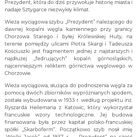
Prezydent, która do dziś przywołuje historię miasta i
nadaje Sztygarce niezwykły klimat.
Wieża wyciągowa szybu ,,Prezydent” należącego do
dawnej kopalni węgla kamiennego przy granicy
Chorzowa Starego i byłej Królewskiej Huty, na
terenie pomiędzy ulicami Piotra Skargi i Tadeusza
Kościuszki jest fragmentem jednej z najstarszych i
najdłużej ,,fedrujących” kopalń górnośląskich,
najcenniejszym reliktem górnictwa węglowego w
Chorzowie.
Wieża wyciągowa, służąca do podnoszenia węgla za
pomocą dwóch zbiorników wypróżnianych spodem,
została wybudowana w 1933 r. według projektu inż.
Ryszarda Heilemana z Katowic, który wykorzystał
francuskie wzory technologiczne. Jej budowa
finansowana była przez kapitał polsko-francuskiej
spółki ,,Skarboferm”. Początkowo szyb nosił imię
,,Wielki Jacek”, od 1937 r. – ,,Prezydent” na cześć