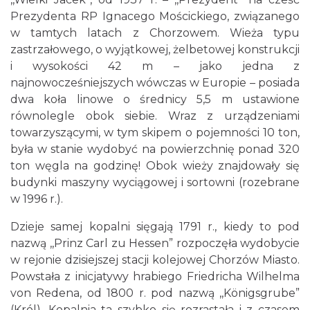
Prezydenta RP Ignacego Mościckiego, związanego
w tamtych latach z Chorzowem. Wieża typu
zastrzałowego, o wyjątkowej, żelbetowej konstrukcji
i wysokości 42 m – jako jedna z
najnowocześniejszych wówczas w Europie – posiada
dwa koła linowe o średnicy 5,5 m ustawione
równolegle obok siebie. Wraz z urządzeniami
towarzyszącymi, w tym skipem o pojemności 10 ton,
była w stanie wydobyć na powierzchnię ponad 320
ton węgla na godzinę! Obok wieży znajdowały się
budynki maszyny wyciągowej i sortowni (rozebrane
w 1996 r.).
Dzieje samej kopalni sięgają 1791 r., kiedy to pod
nazwą ,,Prinz Carl zu Hessen” rozpoczęła wydobycie
w rejonie dzisiejszej stacji kolejowej Chorzów Miasto.
Powstała z inicjatywy hrabiego Friedricha Wilhelma
von Redena, od 1800 r. pod nazwą ,,Königsgrube”
(Król). Kopalnia ta szybko się rozrastała i z czasem