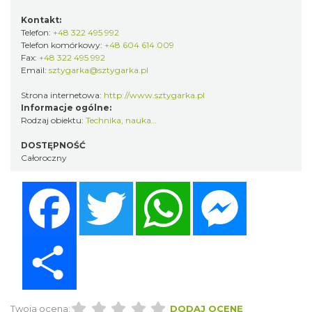
Kontakt:
Telefon:
+48 322 495 992
Telefon komórkowy:
+48 604 614 009
Fax:
+48 322 495 992
Email:
sztygarka@sztygarka.pl
Strona internetowa:
http://www.sztygarka.pl
Informacje ogólne:
Rodzaj obiektu:
Technika, nauka…
DOSTĘPNOŚĆ
Całoroczny
Facebook
Twitter
WhatsApp
Messenger
Share
Twoja ocena:
DODAJ OCENĘ